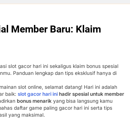
sial Member Baru: Klaim
 slot gacor hari ini sekaligus klaim bonus spesial
mu. Panduan lengkap dan tips eksklusif hanya di
inan slot online, selamat datang! Hari ini adalah
ar baik:
slot gacor hari ini
hadir spesial untuk member
adirkan
bonus menarik
yang bisa langsung kamu
bahas daftar game paling gacor hari ini serta tips
sil yang maksimal.