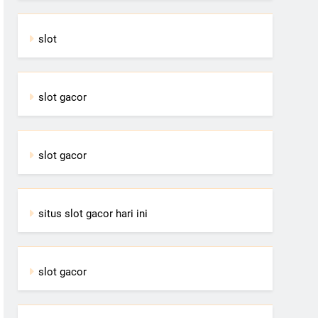
slot
slot gacor
slot gacor
situs slot gacor hari ini
slot gacor