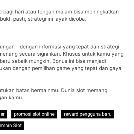
 pagi hari atau tengah malam bisa meningkatkan
ti pasti, strategi ini layak dicoba.
ntungan—dengan informasi yang tepat dan strategi
menang secara signifikan. Khusus untuk kamu yang
ru sebaik mungkin. Bonus ini bisa menjadi
adukan dengan pemilihan game yang tepat dan gaya
tentukan batas bermainmu. Dunia slot memang
ngan kamu.
ler
promosi slot online
reward pengguna baru
rmain Slot