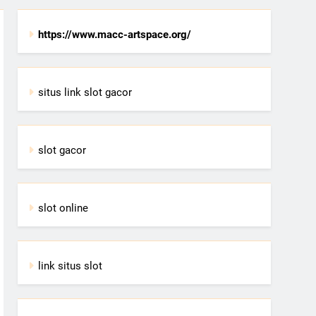
https://www.macc-artspace.org/
situs link slot gacor
slot gacor
slot online
link situs slot