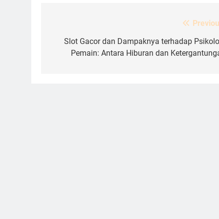
Previou
Post
navigation
Slot Gacor dan Dampaknya terhadap Psikolo
Pemain: Antara Hiburan dan Ketergantung