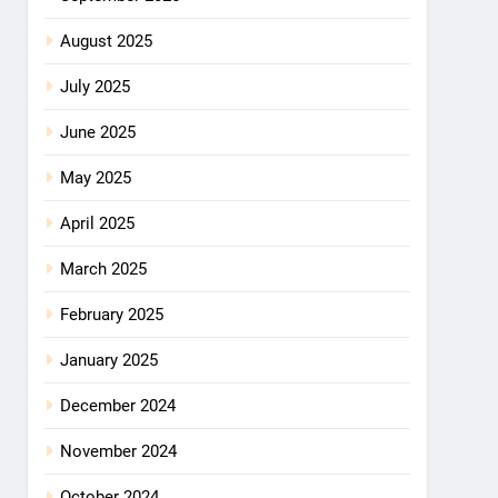
August 2025
July 2025
June 2025
May 2025
April 2025
March 2025
February 2025
January 2025
December 2024
November 2024
October 2024