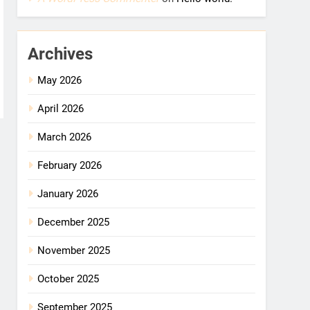
Archives
May 2026
April 2026
March 2026
February 2026
January 2026
December 2025
November 2025
October 2025
September 2025