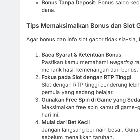
Bonus Tanpa Deposit:
Bonus saldo keci
dana.
Tips Memaksimalkan Bonus dan Slot 
Agar bonus dan info slot gacor tidak sia-sia,
Baca Syarat & Ketentuan Bonus
Pastikan kamu memahami
wagering re
menarik hasil kemenangan dari bonus.
Fokus pada Slot dengan RTP Tinggi
Slot dengan RTP tinggi cenderung lebi
pemula yang sedang belajar.
Gunakan Free Spin di Game yang Sed
Maksimalkan free spin kamu di game-
hari ini.
Mulai dari Bet Kecil
Jangan langsung bermain besar. Guna
sebelum menaikkan taruhan.