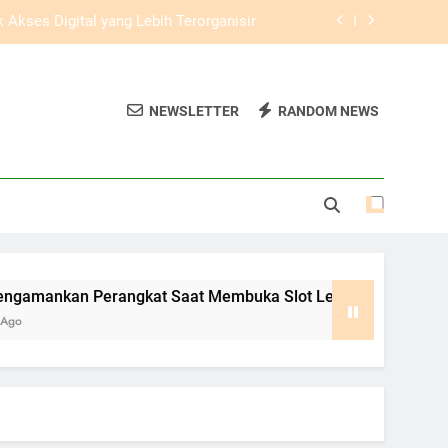
k Akses Digital yang Lebih Terorganisir
erangkat Saat Membuka Slot Lebah4D
ntingnya Melindungi Informasi Pribadi
NEWSLETTER
RANDOM NEWS
guna yang Mengutamakan Akses Cepat
 Terbaru Dan Elegan.
k Akses Digital yang Lebih Terorganisir
erangkat Saat Membuka Slot Lebah4D
ntingnya Melindungi Informasi Pribadi
Perangkat Saat Membuka Slot Lebah4D
LAE138 Login 
3 Months Ago