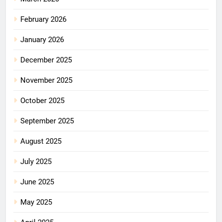
February 2026
January 2026
December 2025
November 2025
October 2025
September 2025
August 2025
July 2025
June 2025
May 2025