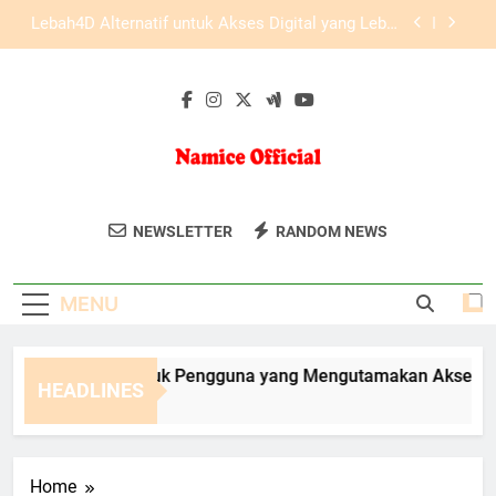
Skip
Tips Mengamankan Perangkat Saat Membuka
to
Slot Lebah4D
content
LAE138 Login dan Pentingnya Melindungi
Informasi Pribadi
Slot Lebah4D untuk Pengguna yang
Mengutamakan Akses Cepat
Lebah4D Alternatif untuk Akses Digital yang Lebih
Terorganisir
Namice Official
Namice Official Menyediakan Koleksi
Tips Mengamankan Perangkat Saat Membuka
NEWSLETTER
RANDOM NEWS
Slot Lebah4D
Fashion Berkualitas Dengan Desain
LAE138 Login dan Pentingnya Melindungi
Terbaru Dan Elegan.
Informasi Pribadi
MENU
lot Lebah4D untuk Pengguna yang Mengutamakan Akses Cepa
HEADLINES
Months Ago
Home