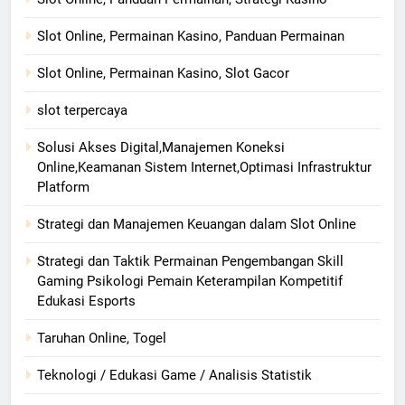
Slot Online, Permainan Kasino, Panduan Permainan
Slot Online, Permainan Kasino, Slot Gacor
slot terpercaya
Solusi Akses Digital,Manajemen Koneksi
Online,Keamanan Sistem Internet,Optimasi Infrastruktur
Platform
Strategi dan Manajemen Keuangan dalam Slot Online
Strategi dan Taktik Permainan Pengembangan Skill
Gaming Psikologi Pemain Keterampilan Kompetitif
Edukasi Esports
Taruhan Online, Togel
Teknologi / Edukasi Game / Analisis Statistik