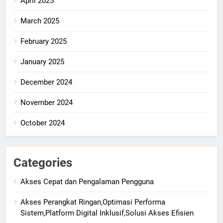
April 2025
March 2025
February 2025
January 2025
December 2024
November 2024
October 2024
Categories
Akses Cepat dan Pengalaman Pengguna
Akses Perangkat Ringan,Optimasi Performa
Sistem,Platform Digital Inklusif,Solusi Akses Efisien