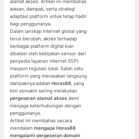
alamat akses. Artikel ini membahas
alasan, dampak, serta strategi
adaptasi platform untuk tetap hadir
bagi penggunanya.
Dalam lanskap internet global yang
terus berubah, akses terhadap
berbagai platform digital kian
dibatasi oleh kebijakan sensor dari
penyedia layanan internet (ISP)
maupun regulasi lokal. Salah satu
platform yang merasakan langsung
dampaknya adalah
Horas88
, yang
kini semakin sering melakukan
pergeseran alamat akses
demi
menjaga keterhubungan dengan
penggunanya.
Artikel ini membahas secara
mendalam
mengapa Horas88
mengalami pergeseran domain