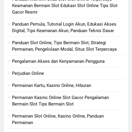
Keamanan Bermain Slot Edukasi Slot Online Tips Slot
Gacor Resmi
Panduan Pemula, Tutorial Login Akun, Edukasi Akses
Digital, Tips Keamanan Akun, Panduan Teknis Dasar
Panduan Slot Online, Tips Bermain Slot, Strategi
Permainan, Pengelolaan Modal, Situs Slot Terpercaya
Pengalaman Akses dan Kenyamanan Pengguna
Perjudian Online
Permainan Kartu, Kasino Online, Hiburan
Permainan Kasino Online Slot Gacor Pengalaman
Bermain Slot Tips Bermain Slot
Permainan Slot Online, Kasino Online, Panduan
Permainan