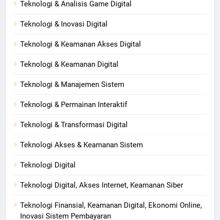
Teknologi & Analisis Game Digital
Teknologi & Inovasi Digital
Teknologi & Keamanan Akses Digital
Teknologi & Keamanan Digital
Teknologi & Manajemen Sistem
Teknologi & Permainan Interaktif
Teknologi & Transformasi Digital
Teknologi Akses & Keamanan Sistem
Teknologi Digital
Teknologi Digital, Akses Internet, Keamanan Siber
Teknologi Finansial, Keamanan Digital, Ekonomi Online,
Inovasi Sistem Pembayaran