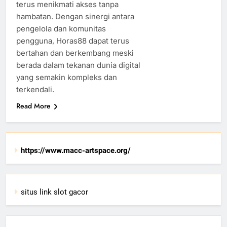
terus menikmati akses tanpa
hambatan. Dengan sinergi antara
pengelola dan komunitas
pengguna, Horas88 dapat terus
bertahan dan berkembang meski
berada dalam tekanan dunia digital
yang semakin kompleks dan
terkendali.
Read More
https://www.macc-artspace.org/
situs link slot gacor