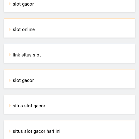
slot gacor
slot online
link situs slot
slot gacor
situs slot gacor
situs slot gacor hari ini