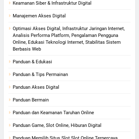
Keamanan Siber & Infrastruktur Digital
Manajemen Akses Digital
Optimasi Akses Digital, Infrastruktur Jaringan Internet,
Analisis Performa Platform, Pengalaman Pengguna
Online, Edukasi Teknologi Internet, Stabilitas Sistem
Berbasis Web
Panduan & Edukasi
Panduan & Tips Permainan
Panduan Akses Digital
Panduan Bermain
Panduan dan Keamanan Taruhan Online
Panduan Game, Slot Online, Hiburan Digital
Panduan Memilih Situs Slot Slot Online Terpercaya