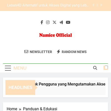
Skip
Tips Mengamankan Perangkat Saat Membuka
to
Slot Lebah4D
content
LAE138 Login dan Pentingnya Melindungi
Informasi Pribadi
Slot Lebah4D untuk Pengguna yang
Mengutamakan Akses Cepat
Lebah4D Alternatif untuk Akses Digital yang Lebih
Terorganisir
Namice Official
Namice Official Menyediakan Koleksi
Tips Mengamankan Perangkat Saat Membuka
NEWSLETTER
RANDOM NEWS
Slot Lebah4D
Fashion Berkualitas Dengan Desain
LAE138 Login dan Pentingnya Melindungi
Terbaru Dan Elegan.
Informasi Pribadi
MENU
lot Lebah4D untuk Pengguna yang Mengutamakan Akses Cepa
HEADLINES
Months Ago
Home
Panduan & Edukasi