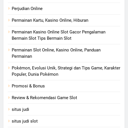
Perjudian Online
Permainan Kartu, Kasino Online, Hiburan
Permainan Kasino Online Slot Gacor Pengalaman
Bermain Slot Tips Bermain Slot
Permainan Slot Online, Kasino Online, Panduan
Permainan
Pokémon, Evolusi Unik, Strategi dan Tips Game, Karakter
Populer, Dunia Pokémon
Promosi & Bonus
Review & Rekomendasi Game Slot
situs judi
situs judi slot