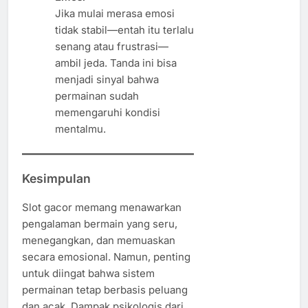
Jika mulai merasa emosi
tidak stabil—entah itu terlalu
senang atau frustrasi—
ambil jeda. Tanda ini bisa
menjadi sinyal bahwa
permainan sudah
memengaruhi kondisi
mentalmu.
Kesimpulan
Slot gacor memang menawarkan
pengalaman bermain yang seru,
menegangkan, dan memuaskan
secara emosional. Namun, penting
untuk diingat bahwa sistem
permainan tetap berbasis peluang
dan acak. Dampak psikologis dari