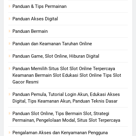
Panduan & Tips Permainan
Panduan Akses Digital
Panduan Bermain
Panduan dan Keamanan Taruhan Online
Panduan Game, Slot Online, Hiburan Digital
Panduan Memilih Situs Slot Slot Online Terpercaya
Keamanan Bermain Slot Edukasi Slot Online Tips Slot
Gacor Resmi
Panduan Pemula, Tutorial Login Akun, Edukasi Akses
Digital, Tips Keamanan Akun, Panduan Teknis Dasar
Panduan Slot Online, Tips Bermain Slot, Strategi
Permainan, Pengelolaan Modal, Situs Slot Terpercaya
Pengalaman Akses dan Kenyamanan Pengguna