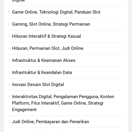
Game Online, Teknologi Digital, Panduan Slot
Gaming, Slot Online, Strategi Permainan
Hiburan Interaktif & Strategi Kasual
Hiburan, Permainan Slot, Judi Online
Infrastruktur & Keamanan Akses
Infrastruktur & Keandalan Data
Inovasi Desain Slot Digital
Interaktivitas Digital, Pengalaman Pengguna, Konten
Platform, Fitur Interaktif, Game Online, Strategi
Engagement
Judi Online, Pembayaran dan Penarikan