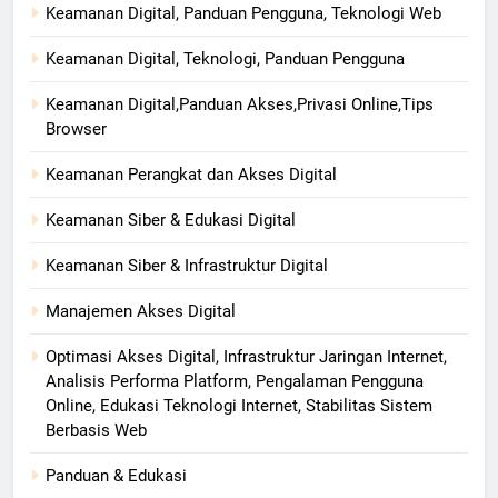
Keamanan Digital, Panduan Pengguna, Teknologi Web
Keamanan Digital, Teknologi, Panduan Pengguna
Keamanan Digital,Panduan Akses,Privasi Online,Tips
Browser
Keamanan Perangkat dan Akses Digital
Keamanan Siber & Edukasi Digital
Keamanan Siber & Infrastruktur Digital
Manajemen Akses Digital
Optimasi Akses Digital, Infrastruktur Jaringan Internet,
Analisis Performa Platform, Pengalaman Pengguna
Online, Edukasi Teknologi Internet, Stabilitas Sistem
Berbasis Web
Panduan & Edukasi