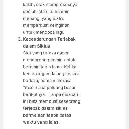
kalah, otak memprosesnya
seolah-olah itu hampir
menang, yang justru
memperkuat keinginan
untuk mencoba lagi.
Kecenderungan Terjebak
dalam Siklus
Slot yang terasa gacor
mendorong pemain untuk
bermain lebih lama. Ketika
kemenangan datang secara
berkala, pemain merasa
“masih ada peluang besar
berikutnya.” Tanpa disadari,
ini bisa membuat seseorang
terjebak dalam siklus
permainan tanpa batas
waktu yang jelas
.