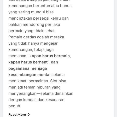
kemenangan beruntun atau bonus
yang sering muncul bisa
menciptakan persepsi keliru dan
bahkan mendorong perilaku
bermain yang tidak sehat.
Pemain cerdas adalah mereka
yang tidak hanya mengejar
kemenangan, tetapi juga
memahami
kapan harus bermain,
kapan harus berhenti, dan
bagaimana menjaga
keseimbangan mental
selama
menikmati permainan. Slot bisa
menjadi teman hiburan yang
menyenangkan—selama dimainkan
dengan kendali dan kesadaran
penuh.
Read More