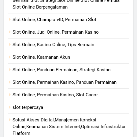
Bermain Slot Strategi Slot Online Slot Online Pemula
Slot Online Berpengalaman
Slot Online, Champion4D, Permainan Slot
Slot Online, Judi Online, Permainan Kasino
Slot Online, Kasino Online, Tips Bermain
Slot Online, Keamanan Akun
Slot Online, Panduan Permainan, Strategi Kasino
Slot Online, Permainan Kasino, Panduan Permainan
Slot Online, Permainan Kasino, Slot Gacor
slot terpercaya
Solusi Akses Digital,Manajemen Koneksi
Online,Keamanan Sistem Internet,Optimasi Infrastruktur
Platform