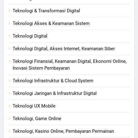
Teknologi & Transformasi Digital
Teknologi Akses & Keamanan Sistem
Teknologi Digital
Teknologi Digital, Akses Internet, Keamanan Siber
Teknologi Finansial, Keamanan Digital, Ekonomi Online,
Inovasi Sistem Pembayaran
Teknologi Infrastruktur & Cloud System
Teknologi Jaringan & Infrastruktur Digital
Teknologi UX Mobile
Teknologi, Game Online
Teknologi, Kasino Online, Pembayaran Permainan