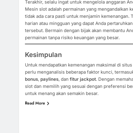
Terakhir, selalu ingat untuk mengelola anggaran An
Mesin slot adalah permainan yang mengandalkan k
tidak ada cara pasti untuk menjamin kemenangan. 
harian atau mingguan yang dapat Anda pertaruhkan,
tersebut. Bermain dengan bijak akan membantu An
permainan tanpa risiko keuangan yang besar.
Kesimpulan
Untuk mendapatkan kemenangan maksimal di situs 
perlu menganalisis beberapa faktor kunci, termas
bonus
,
paylines
, dan
fitur jackpot
. Dengan memaham
slot dan memilih yang sesuai dengan preferensi b
untuk menang akan semakin besar.
Read More