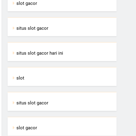
slot gacor
situs slot gacor
situs slot gacor hari ini
slot
situs slot gacor
slot gacor