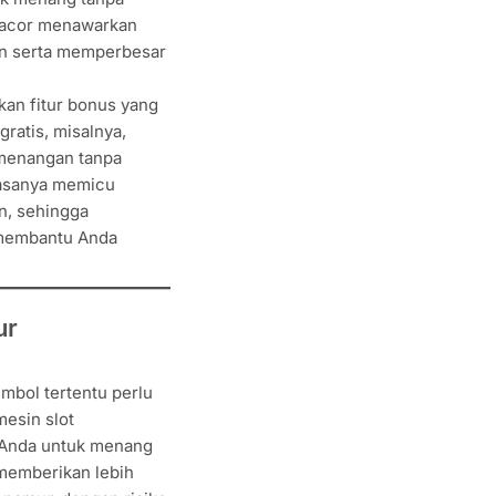
 gacor menawarkan
in serta memperbesar
an fitur bonus yang
ratis, misalnya,
menangan tanpa
iasanya memicu
n, sehingga
 membantu Anda
ur
mbol tertentu perlu
esin slot
 Anda untuk menang
 memberikan lebih