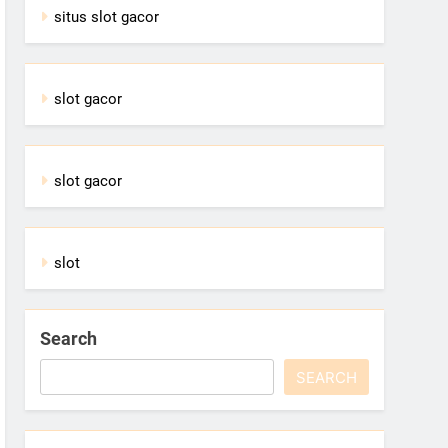
situs slot gacor
slot gacor
slot gacor
slot
Search
SEARCH