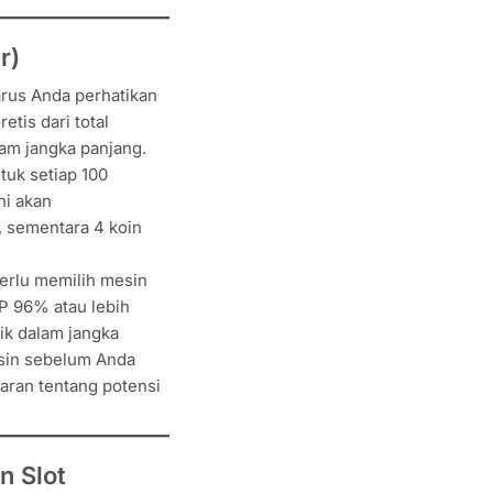
r)
arus Anda perhatikan
etis dari total
am jangka panjang.
uk setiap 100
ni akan
 sementara 4 koin
rlu memilih mesin
P 96% atau lebih
ik dalam jangka
esin sebelum Anda
aran tentang potensi
n Slot