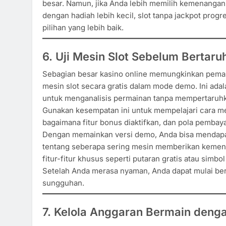
besar. Namun, jika Anda lebih memilih kemenangan 
dengan hadiah lebih kecil, slot tanpa jackpot progr
pilihan yang lebih baik.
6. Uji Mesin Slot Sebelum Bertaru
Sebagian besar kasino online memungkinkan pema
mesin slot secara gratis dalam mode demo. Ini ad
untuk menganalisis permainan tanpa mempertaruh
Gunakan kesempatan ini untuk mempelajari cara me
bagaimana fitur bonus diaktifkan, dan pola pembay
Dengan memainkan versi demo, Anda bisa mendap
tentang seberapa sering mesin memberikan keme
fitur-fitur khusus seperti putaran gratis atau simbol
Setelah Anda merasa nyaman, Anda dapat mulai be
sungguhan.
7. Kelola Anggaran Bermain denga