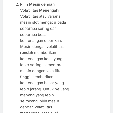
Pilih Mesin dengan
Volatilitas Menengah
Volatilitas
atau varians
mesin slot mengacu pada
seberapa sering dan
seberapa besar
kemenangan diberikan.
Mesin dengan volatilitas
rendah
memberikan
kemenangan kecil yang
lebih sering, sementara
mesin dengan volatilitas
tinggi
memberikan
kemenangan besar yang
lebih jarang. Untuk peluang
menang yang lebih
seimbang, pilih mesin
dengan
volatilitas