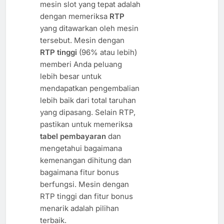
mesin slot yang tepat adalah
dengan memeriksa
RTP
yang ditawarkan oleh mesin
tersebut. Mesin dengan
RTP tinggi
(96% atau lebih)
memberi Anda peluang
lebih besar untuk
mendapatkan pengembalian
lebih baik dari total taruhan
yang dipasang. Selain RTP,
pastikan untuk memeriksa
tabel pembayaran
dan
mengetahui bagaimana
kemenangan dihitung dan
bagaimana fitur bonus
berfungsi. Mesin dengan
RTP tinggi dan fitur bonus
menarik adalah pilihan
terbaik.