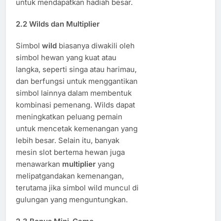
untuk mendapatkan hadiah besar.
2.2
Wilds dan Multiplier
Simbol
wild
biasanya diwakili oleh
simbol hewan yang kuat atau
langka, seperti singa atau harimau,
dan berfungsi untuk menggantikan
simbol lainnya dalam membentuk
kombinasi pemenang. Wilds dapat
meningkatkan peluang pemain
untuk mencetak kemenangan yang
lebih besar. Selain itu, banyak
mesin slot bertema hewan juga
menawarkan
multiplier
yang
melipatgandakan kemenangan,
terutama jika simbol wild muncul di
gulungan yang menguntungkan.