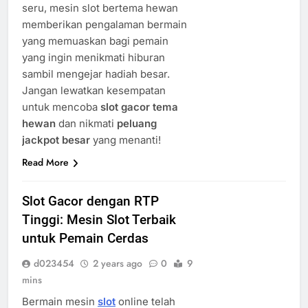
seru, mesin slot bertema hewan
memberikan pengalaman bermain
yang memuaskan bagi pemain
yang ingin menikmati hiburan
sambil mengejar hadiah besar.
Jangan lewatkan kesempatan
untuk mencoba
slot gacor tema
hewan
dan nikmati
peluang
jackpot besar
yang menanti!
Read More
Slot Gacor dengan RTP
Tinggi: Mesin Slot Terbaik
untuk Pemain Cerdas
d023454
2 years ago
0
9
mins
Bermain mesin
slot
online telah