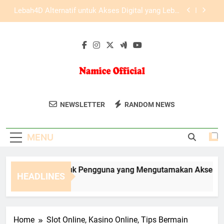
Skip
Tips Mengamankan Perangkat Saat Membuka
to
Slot Lebah4D
content
LAE138 Login dan Pentingnya Melindungi
Informasi Pribadi
Slot Lebah4D untuk Pengguna yang
Mengutamakan Akses Cepat
Lebah4D Alternatif untuk Akses Digital yang Lebih
Terorganisir
Namice Official
Namice Official Menyediakan Koleksi
Tips Mengamankan Perangkat Saat Membuka
NEWSLETTER
RANDOM NEWS
Slot Lebah4D
Fashion Berkualitas Dengan Desain
LAE138 Login dan Pentingnya Melindungi
Terbaru Dan Elegan.
Informasi Pribadi
MENU
ot Lebah4D untuk Pengguna yang Mengutamakan Akses Cepa
HEADLINES
Months Ago
Home
Slot Online, Kasino Online, Tips Bermain