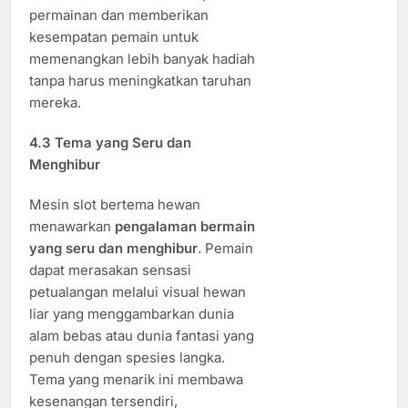
permainan dan memberikan
kesempatan pemain untuk
memenangkan lebih banyak hadiah
tanpa harus meningkatkan taruhan
mereka.
4.3
Tema yang Seru dan
Menghibur
Mesin slot bertema hewan
menawarkan
pengalaman bermain
yang seru dan menghibur
. Pemain
dapat merasakan sensasi
petualangan melalui visual hewan
liar yang menggambarkan dunia
alam bebas atau dunia fantasi yang
penuh dengan spesies langka.
Tema yang menarik ini membawa
kesenangan tersendiri,