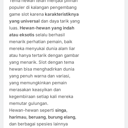
Tema hewan telah menjadi pilihan
populer di kalangan pengembang
game slot karena
karakteristiknya
yang universal
dan daya tarik yang
luas.
Hewan-hewan yang indah
atau eksotis
selalu berhasil
menarik perhatian pemain, baik
mereka menyukai dunia alam liar
atau hanya tertarik dengan gambar
yang menarik. Slot dengan tema
hewan bisa menghadirkan dunia
yang penuh warna dan variasi,
yang memungkinkan pemain
merasakan keasyikan dan
kegembiraan setiap kali mereka
memutar gulungan.
Hewan-hewan seperti
singa
,
harimau
,
beruang
,
burung elang
,
dan berbagai spesies lainnya