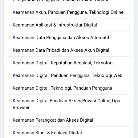
Keamanan Akun, Panduan Pengguna, Teknologi Online
Keamanan Aplikasi & Infrastruktur Digital
Keamanan Data Pengguna dan Akses Alternatif
Keamanan Data Pribadi dan Akses Akun Digital
Keamanan Digital, Kepatuhan Regulasi, Teknologi
Keamanan Digital, Panduan Pengguna, Teknologi Web
Keamanan Digital, Teknologi, Panduan Pengguna
Keamanan Digital,Panduan Akses,Privasi Online,Tips
Browser
Keamanan Perangkat dan Akses Digital
Keamanan Siber & Edukasi Digital