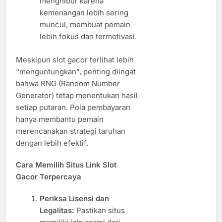
menghibur karena
kemenangan lebih sering
muncul, membuat pemain
lebih fokus dan termotivasi.
Meskipun slot gacor terlihat lebih
“menguntungkan”, penting diingat
bahwa RNG (Random Number
Generator) tetap menentukan hasil
setiap putaran. Pola pembayaran
hanya membantu pemain
merencanakan strategi taruhan
dengan lebih efektif.
Cara Memilih Situs Link Slot
Gacor Terpercaya
Periksa Lisensi dan
Legalitas:
Pastikan situs