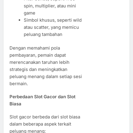
spin, multiplier, atau mini
game
Simbol khusus, seperti wild
atau scatter, yang memicu
peluang tambahan
Dengan memahami pola
pembayaran, pemain dapat
merencanakan taruhan lebih
strategis dan meningkatkan
peluang menang dalam setiap sesi
bermain.
Perbedaan Slot Gacor dan Slot
Biasa
Slot gacor berbeda dari slot biasa
dalam beberapa aspek terkait
peluang menang: