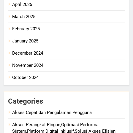
April 2025
March 2025
February 2025
January 2025
December 2024
November 2024
October 2024
Categories
Akses Cepat dan Pengalaman Pengguna
Akses Perangkat Ringan,Optimasi Performa
Sistem,Platform Digital Inklusif,Solusi Akses Efisien