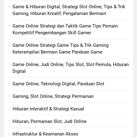
Game & Hiburan Digital, Strategi Slot Online, Tips & Trik
Gaming, Hiburan Kreatif, Pengalaman Bermain
Game Online Strategi dan Taktik Game Tips Pemain
Kompetitif Pengembangan Skill Gamer
Game Online Strategi Game Tips & Trik Gaming
Keterampilan Bermain Game Panduan Game
Game Online, Judi Online, Tips Slot, Slot Pemula, Hiburan
Digital
Game Online, Teknologi Digital, Panduan Slot
Gaming, Slot Online, Strategi Permainan
Hiburan Interaktif & Strategi Kasual
Hiburan, Permainan Slot, Judi Online
Infrastruktur & Keamanan Akses