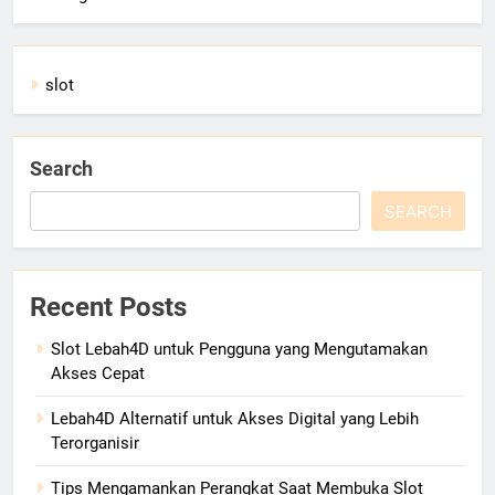
slot
Search
SEARCH
Recent Posts
Slot Lebah4D untuk Pengguna yang Mengutamakan
Akses Cepat
Lebah4D Alternatif untuk Akses Digital yang Lebih
Terorganisir
Tips Mengamankan Perangkat Saat Membuka Slot