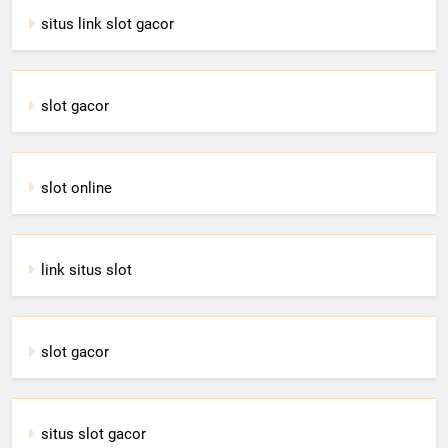
situs link slot gacor
slot gacor
slot online
link situs slot
slot gacor
situs slot gacor