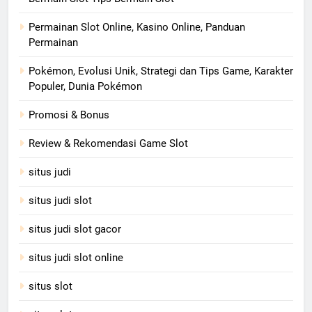
Permainan Slot Online, Kasino Online, Panduan
Permainan
Pokémon, Evolusi Unik, Strategi dan Tips Game, Karakter
Populer, Dunia Pokémon
Promosi & Bonus
Review & Rekomendasi Game Slot
situs judi
situs judi slot
situs judi slot gacor
situs judi slot online
situs slot