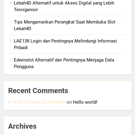
Lebah4D Alternatif untuk Akses Digital yang Lebih
Terorganisir
Tips Mengamankan Perangkat Saat Membuka Slot
Lebah4D
LAE138 Login dan Pentingnya Melindungi Informasi
Pribadi
Edwinslot Alternatif dan Pentingnya Menjaga Data
Pengguna
Recent Comments
A WordPress Commenter
on
Hello world!
Archives