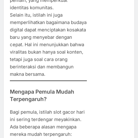
pemain, yang memperkuat
identitas komunitas.
Selain itu, istilah ini juga
memperlihatkan bagaimana budaya
digital dapat menciptakan kosakata
baru yang menyebar dengan
cepat. Hal ini menunjukkan bahwa
viralitas bukan hanya soal konten,
tetapi juga soal cara orang
berinteraksi dan membangun
makna bersama.
Mengapa Pemula Mudah
Terpengaruh?
Bagi pemula, istilah slot gacor hari
ini sering terdengar meyakinkan.
Ada beberapa alasan mengapa
mereka mudah terpengaruh: