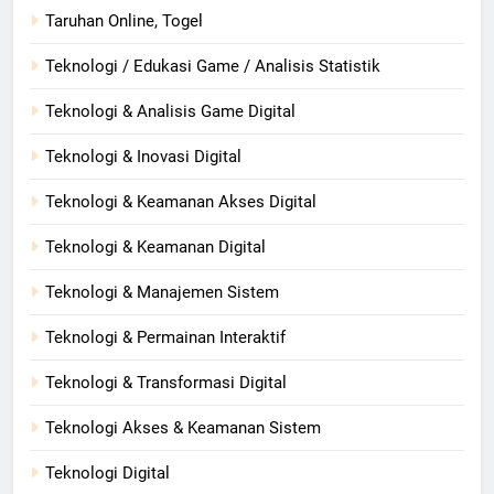
Taruhan Online, Togel
Teknologi / Edukasi Game / Analisis Statistik
Teknologi & Analisis Game Digital
Teknologi & Inovasi Digital
Teknologi & Keamanan Akses Digital
Teknologi & Keamanan Digital
Teknologi & Manajemen Sistem
Teknologi & Permainan Interaktif
Teknologi & Transformasi Digital
Teknologi Akses & Keamanan Sistem
Teknologi Digital