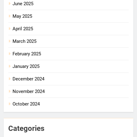
June 2025
May 2025
April 2025
March 2025
February 2025
January 2025
December 2024
November 2024
October 2024
Categories