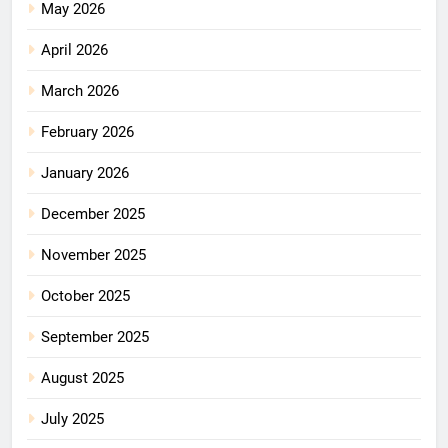
May 2026
April 2026
March 2026
February 2026
January 2026
December 2025
November 2025
October 2025
September 2025
August 2025
July 2025