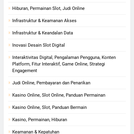
Hiburan, Permainan Slot, Judi Online
Infrastruktur & Keamanan Akses
Infrastruktur & Keandalan Data
Inovasi Desain Slot Digital
Interaktivitas Digital, Pengalaman Pengguna, Konten
Platform, Fitur Interaktif, Game Online, Strategi
Engagement
Judi Online, Pembayaran dan Penarikan
Kasino Online, Slot Online, Panduan Permainan
Kasino Online, Slot, Panduan Bermain
Kasino, Permainan, Hiburan
Keamanan & Kepatuhan