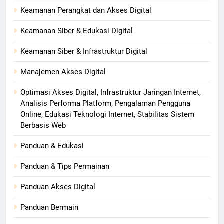
Keamanan Perangkat dan Akses Digital
Keamanan Siber & Edukasi Digital
Keamanan Siber & Infrastruktur Digital
Manajemen Akses Digital
Optimasi Akses Digital, Infrastruktur Jaringan Internet,
Analisis Performa Platform, Pengalaman Pengguna
Online, Edukasi Teknologi Internet, Stabilitas Sistem
Berbasis Web
Panduan & Edukasi
Panduan & Tips Permainan
Panduan Akses Digital
Panduan Bermain