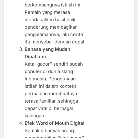
berkembangnya istilah ini.
Pemain yang merasa
mendapatkan hasil baik
cenderung membagikan
pengalamannya, lalu cerita
itu menyebar dengan cepat.
Bahasa yang Mudah
Dipahami
Kata “gacor” sendiri sudah
populer di dunia slang
Indonesia. Penggunaan
istilah ini dalam konteks
permainan membuatnya
terasa familiar, sehingga
cepat viral di berbagai
kalangan.
Efek Word of Mouth Digital
Semakin banyak orang
membicarakan “slot gacor”,