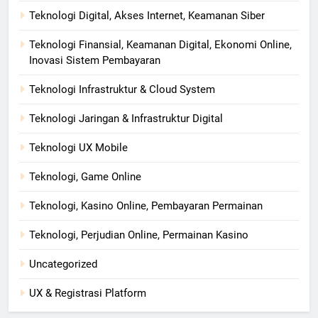
Teknologi Digital, Akses Internet, Keamanan Siber
Teknologi Finansial, Keamanan Digital, Ekonomi Online,
Inovasi Sistem Pembayaran
Teknologi Infrastruktur & Cloud System
Teknologi Jaringan & Infrastruktur Digital
Teknologi UX Mobile
Teknologi, Game Online
Teknologi, Kasino Online, Pembayaran Permainan
Teknologi, Perjudian Online, Permainan Kasino
Uncategorized
UX & Registrasi Platform