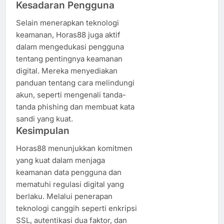
Kesadaran Pengguna
Selain menerapkan teknologi
keamanan, Horas88 juga aktif
dalam mengedukasi pengguna
tentang pentingnya keamanan
digital. Mereka menyediakan
panduan tentang cara melindungi
akun, seperti mengenali tanda-
tanda phishing dan membuat kata
sandi yang kuat.
Kesimpulan
Horas88 menunjukkan komitmen
yang kuat dalam menjaga
keamanan data pengguna dan
mematuhi regulasi digital yang
berlaku. Melalui penerapan
teknologi canggih seperti enkripsi
SSL, autentikasi dua faktor, dan