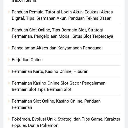
Gacor Resmi
Panduan Pemula, Tutorial Login Akun, Edukasi Akses
Digital, Tips Keamanan Akun, Panduan Teknis Dasar
Panduan Slot Online, Tips Bermain Slot, Strategi
Permainan, Pengelolaan Modal, Situs Slot Terpercaya
Pengalaman Akses dan Kenyamanan Pengguna
Perjudian Online
Permainan Kartu, Kasino Online, Hiburan
Permainan Kasino Online Slot Gacor Pengalaman
Bermain Slot Tips Bermain Slot
Permainan Slot Online, Kasino Online, Panduan
Permainan
Pokémon, Evolusi Unik, Strategi dan Tips Game, Karakter
Populer, Dunia Pokémon