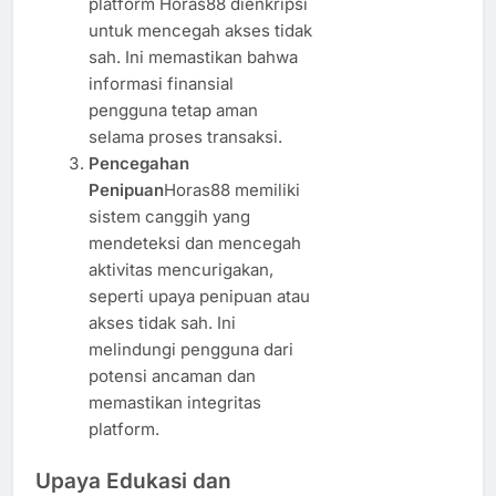
platform Horas88 dienkripsi
untuk mencegah akses tidak
sah. Ini memastikan bahwa
informasi finansial
pengguna tetap aman
selama proses transaksi.
Pencegahan
Penipuan
Horas88 memiliki
sistem canggih yang
mendeteksi dan mencegah
aktivitas mencurigakan,
seperti upaya penipuan atau
akses tidak sah. Ini
melindungi pengguna dari
potensi ancaman dan
memastikan integritas
platform.
Upaya Edukasi dan