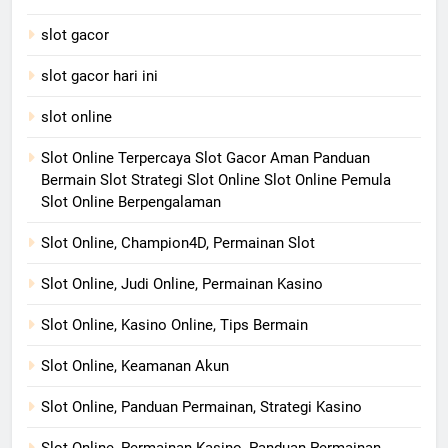
slot gacor
slot gacor hari ini
slot online
Slot Online Terpercaya Slot Gacor Aman Panduan
Bermain Slot Strategi Slot Online Slot Online Pemula
Slot Online Berpengalaman
Slot Online, Champion4D, Permainan Slot
Slot Online, Judi Online, Permainan Kasino
Slot Online, Kasino Online, Tips Bermain
Slot Online, Keamanan Akun
Slot Online, Panduan Permainan, Strategi Kasino
Slot Online, Permainan Kasino, Panduan Permainan