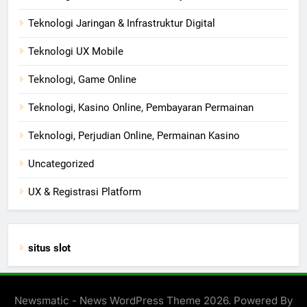
Teknologi Jaringan & Infrastruktur Digital
Teknologi UX Mobile
Teknologi, Game Online
Teknologi, Kasino Online, Pembayaran Permainan
Teknologi, Perjudian Online, Permainan Kasino
Uncategorized
UX & Registrasi Platform
situs slot
Newsmatic - News WordPress Theme 2026. Powered By