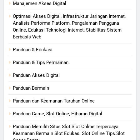
Manajemen Akses Digital
Optimasi Akses Digital, Infrastruktur Jaringan Internet,
Analisis Performa Platform, Pengalaman Pengguna
Online, Edukasi Teknologi Internet, Stabilitas Sistem
Berbasis Web
Panduan & Edukasi
Panduan & Tips Permainan
Panduan Akses Digital
Panduan Bermain
Panduan dan Keamanan Taruhan Online
Panduan Game, Slot Online, Hiburan Digital
Panduan Memilih Situs Slot Slot Online Terpercaya
Keamanan Bermain Slot Edukasi Slot Online Tips Slot