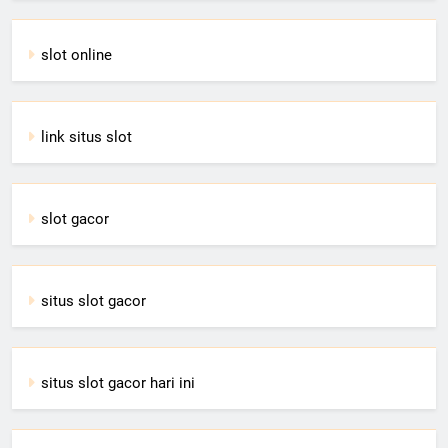
slot online
link situs slot
slot gacor
situs slot gacor
situs slot gacor hari ini