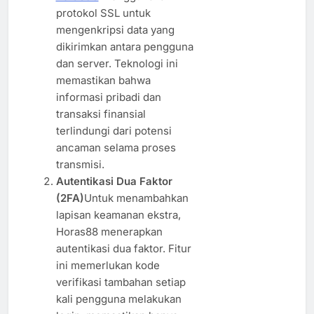
protokol SSL untuk
mengenkripsi data yang
dikirimkan antara pengguna
dan server. Teknologi ini
memastikan bahwa
informasi pribadi dan
transaksi finansial
terlindungi dari potensi
ancaman selama proses
transmisi.
Autentikasi Dua Faktor
(2FA)
Untuk menambahkan
lapisan keamanan ekstra,
Horas88 menerapkan
autentikasi dua faktor. Fitur
ini memerlukan kode
verifikasi tambahan setiap
kali pengguna melakukan