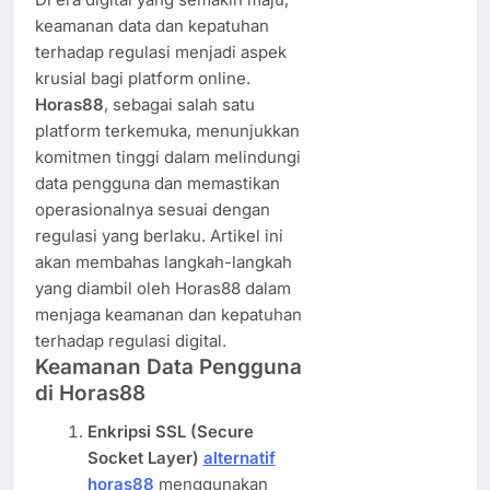
keamanan data dan kepatuhan
terhadap regulasi menjadi aspek
krusial bagi platform online.
Horas88
, sebagai salah satu
platform terkemuka, menunjukkan
komitmen tinggi dalam melindungi
data pengguna dan memastikan
operasionalnya sesuai dengan
regulasi yang berlaku. Artikel ini
akan membahas langkah-langkah
yang diambil oleh Horas88 dalam
menjaga keamanan dan kepatuhan
terhadap regulasi digital.
Keamanan Data Pengguna
di Horas88
Enkripsi SSL (Secure
Socket Layer)
alternatif
horas88
menggunakan