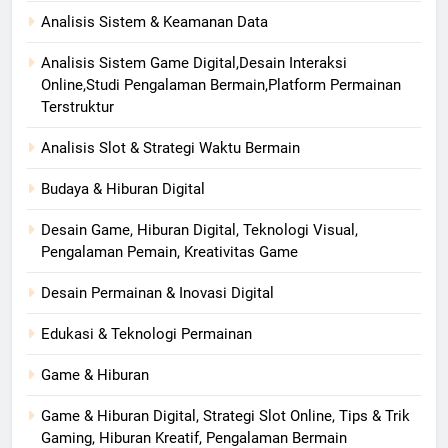
Analisis Sistem & Keamanan Data
Analisis Sistem Game Digital,Desain Interaksi
Online,Studi Pengalaman Bermain,Platform Permainan
Terstruktur
Analisis Slot & Strategi Waktu Bermain
Budaya & Hiburan Digital
Desain Game, Hiburan Digital, Teknologi Visual,
Pengalaman Pemain, Kreativitas Game
Desain Permainan & Inovasi Digital
Edukasi & Teknologi Permainan
Game & Hiburan
Game & Hiburan Digital, Strategi Slot Online, Tips & Trik
Gaming, Hiburan Kreatif, Pengalaman Bermain