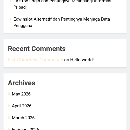
LAE138 Login dan Pentingnya Melindungi Informasi
Pribadi
Edwinslot Alternatif dan Pentingnya Menjaga Data
Pengguna
Recent Comments
A WordPress Commenter
on
Hello world!
Archives
May 2026
April 2026
March 2026
February 2026