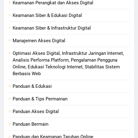
Keamanan Perangkat dan Akses Digital
Keamanan Siber & Edukasi Digital
Keamanan Siber & Infrastruktur Digital
Manajemen Akses Digital
Optimasi Akses Digital, Infrastruktur Jaringan Internet,
Analisis Performa Platform, Pengalaman Pengguna
Online, Edukasi Teknologi Internet, Stabilitas Sistem
Berbasis Web
Panduan & Edukasi
Panduan & Tips Permainan
Panduan Akses Digital
Panduan Bermain
Panduan dan Keamanan Taruhan Online