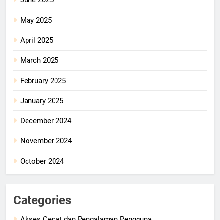
May 2025
April 2025
March 2025
February 2025
January 2025
December 2024
November 2024
October 2024
Categories
Akses Cepat dan Pengalaman Pengguna