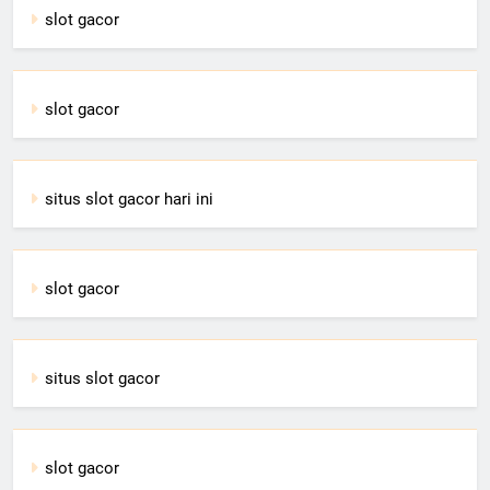
slot gacor
slot gacor
situs slot gacor hari ini
slot gacor
situs slot gacor
slot gacor