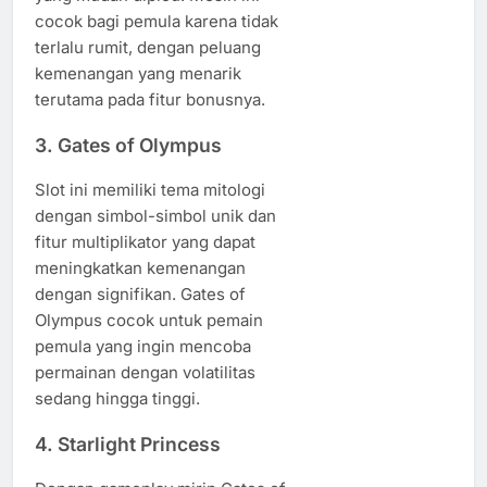
cocok bagi pemula karena tidak
terlalu rumit, dengan peluang
kemenangan yang menarik
terutama pada fitur bonusnya.
3.
Gates of Olympus
Slot ini memiliki tema mitologi
dengan simbol-simbol unik dan
fitur multiplikator yang dapat
meningkatkan kemenangan
dengan signifikan. Gates of
Olympus cocok untuk pemain
pemula yang ingin mencoba
permainan dengan volatilitas
sedang hingga tinggi.
4.
Starlight Princess