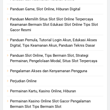
Panduan Game, Slot Online, Hiburan Digital
Panduan Memilih Situs Slot Slot Online Terpercaya
Keamanan Bermain Slot Edukasi Slot Online Tips Slot
Gacor Resmi
Panduan Pemula, Tutorial Login Akun, Edukasi Akses
Digital, Tips Keamanan Akun, Panduan Teknis Dasar
Panduan Slot Online, Tips Bermain Slot, Strategi
Permainan, Pengelolaan Modal, Situs Slot Terpercaya
Pengalaman Akses dan Kenyamanan Pengguna
Perjudian Online
Permainan Kartu, Kasino Online, Hiburan
Permainan Kasino Online Slot Gacor Pengalaman
Bermain Slot Tips Bermain Slot