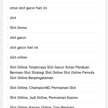
situs slot gacor hari ini
slot
Slot Demo
slot gacor
slot gacor hari ini
slot online
Slot Online Terpercaya Slot Gacor Aman Panduan
Bermain Slot Strategi Slot Online Slot Online Pemula
Slot Online Berpengalaman
Slot Online, Champion4D, Permainan Slot
Slot Online, Judi Online, Permainan Kasino
Slot Online, Kasino Online, Tips Bermain