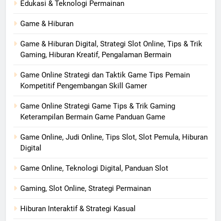
Edukasi & Teknologi Permainan
Game & Hiburan
Game & Hiburan Digital, Strategi Slot Online, Tips & Trik
Gaming, Hiburan Kreatif, Pengalaman Bermain
Game Online Strategi dan Taktik Game Tips Pemain
Kompetitif Pengembangan Skill Gamer
Game Online Strategi Game Tips & Trik Gaming
Keterampilan Bermain Game Panduan Game
Game Online, Judi Online, Tips Slot, Slot Pemula, Hiburan
Digital
Game Online, Teknologi Digital, Panduan Slot
Gaming, Slot Online, Strategi Permainan
Hiburan Interaktif & Strategi Kasual