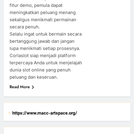
fitur demo, pemula dapat
meningkatkan peluang menang
sekaligus menikmati permainan
secara penuh.
Selalu ingat untuk bermain secara
bertanggung jawab dan jangan
lupa menikmati setiap prosesnya.
Corlaslot siap menjadi platform
terpercaya Anda untuk menjelajah
dunia slot online yang penuh
peluang dan keseruan.
Read More
https://www.macc-artspace.org/