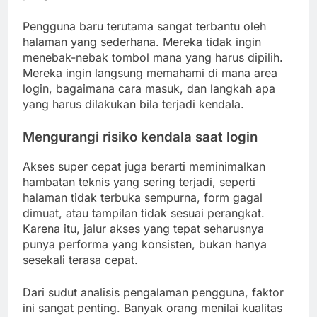
Pengguna baru terutama sangat terbantu oleh
halaman yang sederhana. Mereka tidak ingin
menebak-nebak tombol mana yang harus dipilih.
Mereka ingin langsung memahami di mana area
login, bagaimana cara masuk, dan langkah apa
yang harus dilakukan bila terjadi kendala.
Mengurangi risiko kendala saat login
Akses super cepat juga berarti meminimalkan
hambatan teknis yang sering terjadi, seperti
halaman tidak terbuka sempurna, form gagal
dimuat, atau tampilan tidak sesuai perangkat.
Karena itu, jalur akses yang tepat seharusnya
punya performa yang konsisten, bukan hanya
sesekali terasa cepat.
Dari sudut analisis pengalaman pengguna, faktor
ini sangat penting. Banyak orang menilai kualitas