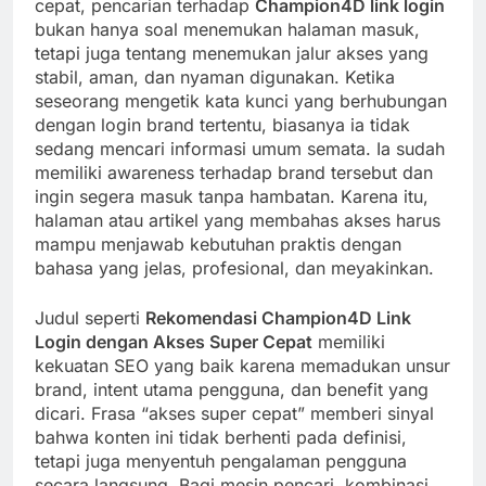
cepat, pencarian terhadap
Champion4D link login
bukan hanya soal menemukan halaman masuk,
tetapi juga tentang menemukan jalur akses yang
stabil, aman, dan nyaman digunakan. Ketika
seseorang mengetik kata kunci yang berhubungan
dengan login brand tertentu, biasanya ia tidak
sedang mencari informasi umum semata. Ia sudah
memiliki awareness terhadap brand tersebut dan
ingin segera masuk tanpa hambatan. Karena itu,
halaman atau artikel yang membahas akses harus
mampu menjawab kebutuhan praktis dengan
bahasa yang jelas, profesional, dan meyakinkan.
Judul seperti
Rekomendasi Champion4D Link
Login dengan Akses Super Cepat
memiliki
kekuatan SEO yang baik karena memadukan unsur
brand, intent utama pengguna, dan benefit yang
dicari. Frasa “akses super cepat” memberi sinyal
bahwa konten ini tidak berhenti pada definisi,
tetapi juga menyentuh pengalaman pengguna
secara langsung. Bagi mesin pencari, kombinasi