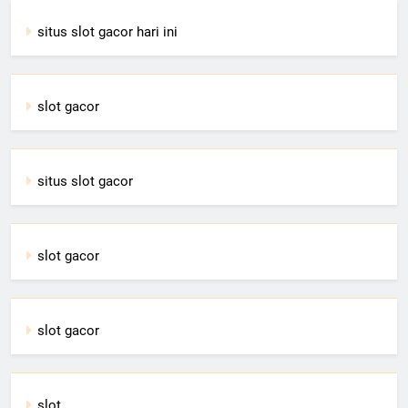
situs slot gacor hari ini
slot gacor
situs slot gacor
slot gacor
slot gacor
slot