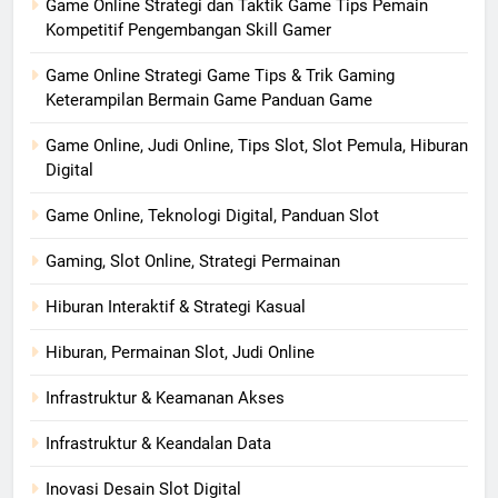
Game Online Strategi dan Taktik Game Tips Pemain
Kompetitif Pengembangan Skill Gamer
Game Online Strategi Game Tips & Trik Gaming
Keterampilan Bermain Game Panduan Game
Game Online, Judi Online, Tips Slot, Slot Pemula, Hiburan
Digital
Game Online, Teknologi Digital, Panduan Slot
Gaming, Slot Online, Strategi Permainan
Hiburan Interaktif & Strategi Kasual
Hiburan, Permainan Slot, Judi Online
Infrastruktur & Keamanan Akses
Infrastruktur & Keandalan Data
Inovasi Desain Slot Digital