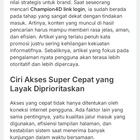
nilai strategis untuk brand. Saat seseorang
mencari
Champion4D link login
, ia sudah berada
pada tahap yang sangat dekat dengan tindakan
masuk. Artinya, konten yang muncul di hasil
pencarian harus mampu memberi rasa jelas, aman,
dan efisien. Artikel yang terlalu penuh kata
promosi justru sering kehilangan kekuatan
informatifnya. Sebaliknya, artikel yang fokus pada
pengalaman nyata pengguna akan terasa lebih
otoritatif dan lebih dipercaya.
Ciri Akses Super Cepat yang
Layak Diprioritaskan
Akses yang cepat tidak hanya ditentukan oleh
koneksi internet pengguna. Ada faktor lain yang
sama pentingnya, yaitu kualitas jalur masuk yang
digunakan, efisiensi tampilan halaman, dan
kestabilan sistem saat menerima banyak
kunjungan dalam waktu bersamaan.