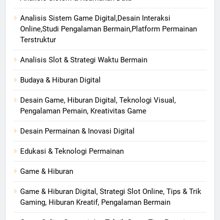
Analisis Sistem Game Digital,Desain Interaksi
Online,Studi Pengalaman Bermain,Platform Permainan
Terstruktur
Analisis Slot & Strategi Waktu Bermain
Budaya & Hiburan Digital
Desain Game, Hiburan Digital, Teknologi Visual,
Pengalaman Pemain, Kreativitas Game
Desain Permainan & Inovasi Digital
Edukasi & Teknologi Permainan
Game & Hiburan
Game & Hiburan Digital, Strategi Slot Online, Tips & Trik
Gaming, Hiburan Kreatif, Pengalaman Bermain