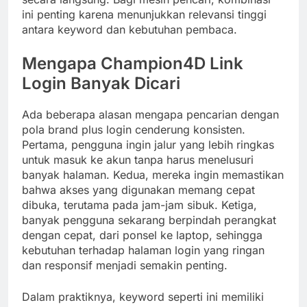
ini penting karena menunjukkan relevansi tinggi
antara keyword dan kebutuhan pembaca.
Mengapa Champion4D Link
Login Banyak Dicari
Ada beberapa alasan mengapa pencarian dengan
pola brand plus login cenderung konsisten.
Pertama, pengguna ingin jalur yang lebih ringkas
untuk masuk ke akun tanpa harus menelusuri
banyak halaman. Kedua, mereka ingin memastikan
bahwa akses yang digunakan memang cepat
dibuka, terutama pada jam-jam sibuk. Ketiga,
banyak pengguna sekarang berpindah perangkat
dengan cepat, dari ponsel ke laptop, sehingga
kebutuhan terhadap halaman login yang ringan
dan responsif menjadi semakin penting.
Dalam praktiknya, keyword seperti ini memiliki