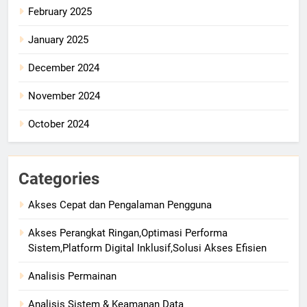
February 2025
January 2025
December 2024
November 2024
October 2024
Categories
Akses Cepat dan Pengalaman Pengguna
Akses Perangkat Ringan,Optimasi Performa
Sistem,Platform Digital Inklusif,Solusi Akses Efisien
Analisis Permainan
Analisis Sistem & Keamanan Data