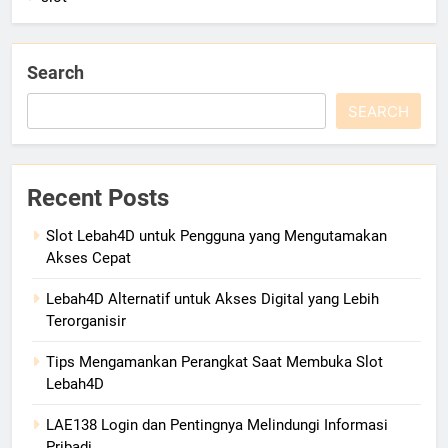
Search
SEARCH
Recent Posts
Slot Lebah4D untuk Pengguna yang Mengutamakan
Akses Cepat
Lebah4D Alternatif untuk Akses Digital yang Lebih
Terorganisir
Tips Mengamankan Perangkat Saat Membuka Slot
Lebah4D
LAE138 Login dan Pentingnya Melindungi Informasi
Pribadi