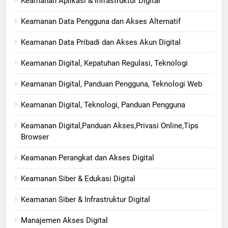
Keamanan Aplikasi & Infrastruktur Digital
Keamanan Data Pengguna dan Akses Alternatif
Keamanan Data Pribadi dan Akses Akun Digital
Keamanan Digital, Kepatuhan Regulasi, Teknologi
Keamanan Digital, Panduan Pengguna, Teknologi Web
Keamanan Digital, Teknologi, Panduan Pengguna
Keamanan Digital,Panduan Akses,Privasi Online,Tips
Browser
Keamanan Perangkat dan Akses Digital
Keamanan Siber & Edukasi Digital
Keamanan Siber & Infrastruktur Digital
Manajemen Akses Digital