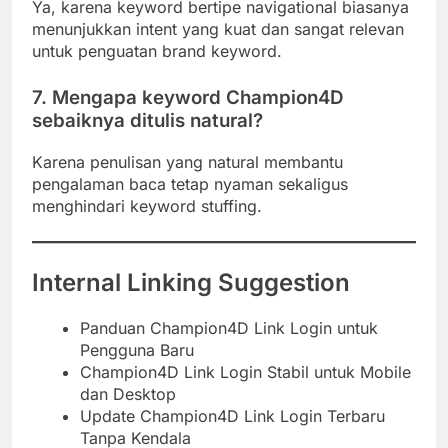
Ya, karena keyword bertipe navigational biasanya
menunjukkan intent yang kuat dan sangat relevan
untuk penguatan brand keyword.
7. Mengapa keyword Champion4D
sebaiknya ditulis natural?
Karena penulisan yang natural membantu
pengalaman baca tetap nyaman sekaligus
menghindari keyword stuffing.
Internal Linking Suggestion
Panduan Champion4D Link Login untuk
Pengguna Baru
Champion4D Link Login Stabil untuk Mobile
dan Desktop
Update Champion4D Link Login Terbaru
Tanpa Kendala