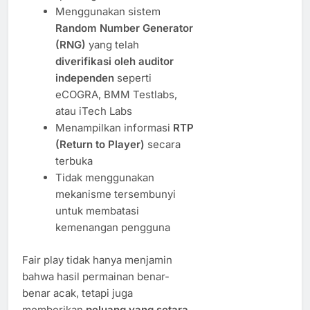
Menggunakan sistem
Random Number Generator
(RNG)
yang telah
diverifikasi oleh auditor
independen
seperti
eCOGRA, BMM Testlabs,
atau iTech Labs
Menampilkan informasi
RTP
(Return to Player)
secara
terbuka
Tidak menggunakan
mekanisme tersembunyi
untuk membatasi
kemenangan pengguna
Fair play tidak hanya menjamin
bahwa hasil permainan benar-
benar acak, tetapi juga
memberikan
peluang yang setara