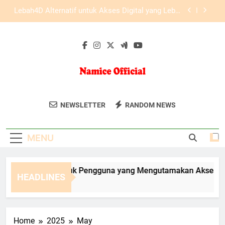
Skip
Tips Mengamankan Perangkat Saat Membuka
to
Slot Lebah4D
content
LAE138 Login dan Pentingnya Melindungi
Informasi Pribadi
Slot Lebah4D untuk Pengguna yang
Mengutamakan Akses Cepat
Lebah4D Alternatif untuk Akses Digital yang Lebih
Terorganisir
Namice Official
Namice Official Menyediakan Koleksi
Tips Mengamankan Perangkat Saat Membuka
NEWSLETTER
RANDOM NEWS
Slot Lebah4D
Fashion Berkualitas Dengan Desain
LAE138 Login dan Pentingnya Melindungi
Terbaru Dan Elegan.
Informasi Pribadi
MENU
ot Lebah4D untuk Pengguna yang Mengutamakan Akses Cepa
HEADLINES
Months Ago
Home
2025
May