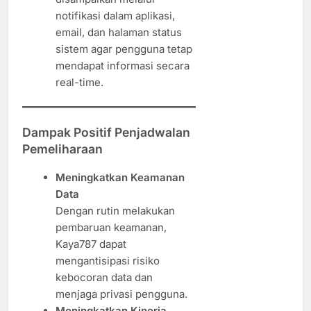
notifikasi dalam aplikasi,
email, dan halaman status
sistem agar pengguna tetap
mendapat informasi secara
real-time.
Dampak Positif Penjadwalan
Pemeliharaan
Meningkatkan Keamanan
Data
Dengan rutin melakukan
pembaruan keamanan,
Kaya787 dapat
mengantisipasi risiko
kebocoran data dan
menjaga privasi pengguna.
Meningkatkan Kinerja