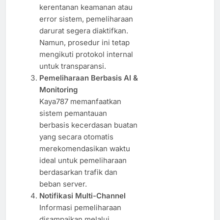
kerentanan keamanan atau
error sistem, pemeliharaan
darurat segera diaktifkan.
Namun, prosedur ini tetap
mengikuti protokol internal
untuk transparansi.
Pemeliharaan Berbasis AI &
Monitoring
Kaya787 memanfaatkan
sistem pemantauan
berbasis kecerdasan buatan
yang secara otomatis
merekomendasikan waktu
ideal untuk pemeliharaan
berdasarkan trafik dan
beban server.
Notifikasi Multi-Channel
Informasi pemeliharaan
disampaikan melalui