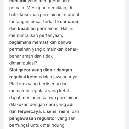
menarik
yang menggoda para
pemain. Meskipun demikian, di
balik keseruan permainan, muncul
tantangan besar terkait
keamanan
dan
keadilan
permainan. Hal ini
memunculkan pertanyaan,
bagaimana memastikan bahwa
permainan yang dimainkan benar-
benar aman dan tidak
dimanipulasi?
Slot gacor yang diatur dengan
regulasi ketat
adalah jawabannya.
Platform yang berlisensi dan
mematuhi regulasi yang ketat
dapat menjamin bahwa permainan
dilakukan dengan cara yang
adil
dan
terpercaya
.
Lisensi resmi
dan
pengawasan regulator
yang sah
berfungsi untuk melindungi