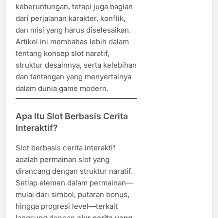
keberuntungan, tetapi juga bagian
dari perjalanan karakter, konflik,
dan misi yang harus diselesaikan.
Artikel ini membahas lebih dalam
tentang konsep slot naratif,
struktur desainnya, serta kelebihan
dan tantangan yang menyertainya
dalam dunia game modern.
Apa Itu Slot Berbasis Cerita
Interaktif?
Slot berbasis cerita interaktif
adalah permainan slot yang
dirancang dengan struktur naratif.
Setiap elemen dalam permainan—
mulai dari simbol, putaran bonus,
hingga progresi level—terkait
langsung dengan
alur cerita yang