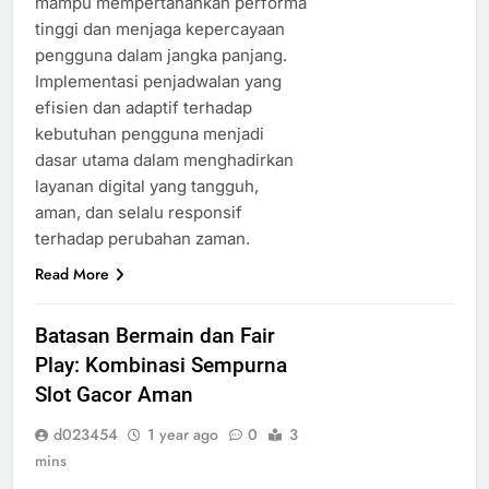
mampu mempertahankan performa
tinggi dan menjaga kepercayaan
pengguna dalam jangka panjang.
Implementasi penjadwalan yang
efisien dan adaptif terhadap
kebutuhan pengguna menjadi
dasar utama dalam menghadirkan
layanan digital yang tangguh,
aman, dan selalu responsif
terhadap perubahan zaman.
Read More
Batasan Bermain dan Fair
Play: Kombinasi Sempurna
Slot Gacor Aman
d023454
1 year ago
0
3
mins