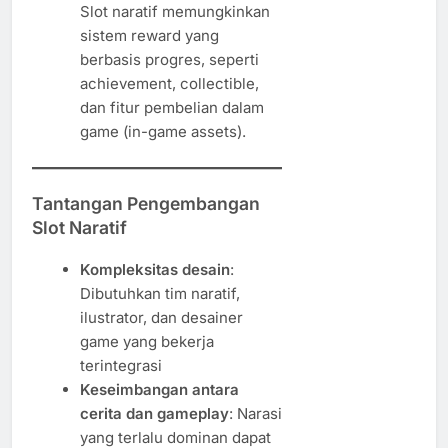
Slot naratif memungkinkan
sistem reward yang
berbasis progres, seperti
achievement, collectible,
dan fitur pembelian dalam
game (in-game assets).
Tantangan Pengembangan
Slot Naratif
Kompleksitas desain
:
Dibutuhkan tim naratif,
ilustrator, dan desainer
game yang bekerja
terintegrasi
Keseimbangan antara
cerita dan gameplay
: Narasi
yang terlalu dominan dapat