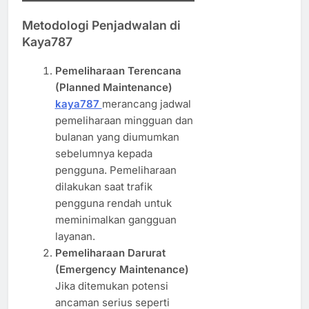
Metodologi Penjadwalan di
Kaya787
Pemeliharaan Terencana
(Planned Maintenance)
kaya787
merancang jadwal
pemeliharaan mingguan dan
bulanan yang diumumkan
sebelumnya kepada
pengguna. Pemeliharaan
dilakukan saat trafik
pengguna rendah untuk
meminimalkan gangguan
layanan.
Pemeliharaan Darurat
(Emergency Maintenance)
Jika ditemukan potensi
ancaman serius seperti