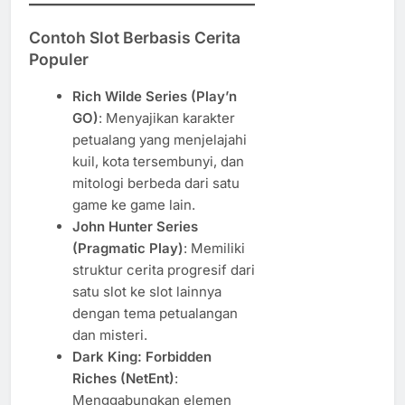
Contoh Slot Berbasis Cerita
Populer
Rich Wilde Series (Play’n
GO)
: Menyajikan karakter
petualang yang menjelajahi
kuil, kota tersembunyi, dan
mitologi berbeda dari satu
game ke game lain.
John Hunter Series
(Pragmatic Play)
: Memiliki
struktur cerita progresif dari
satu slot ke slot lainnya
dengan tema petualangan
dan misteri.
Dark King: Forbidden
Riches (NetEnt)
:
Menggabungkan elemen