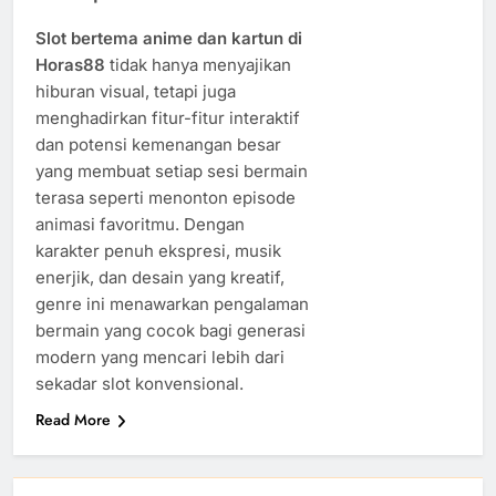
Slot bertema anime dan kartun di
Horas88
tidak hanya menyajikan
hiburan visual, tetapi juga
menghadirkan fitur-fitur interaktif
dan potensi kemenangan besar
yang membuat setiap sesi bermain
terasa seperti menonton episode
animasi favoritmu. Dengan
karakter penuh ekspresi, musik
enerjik, dan desain yang kreatif,
genre ini menawarkan pengalaman
bermain yang cocok bagi generasi
modern yang mencari lebih dari
sekadar slot konvensional.
Read More