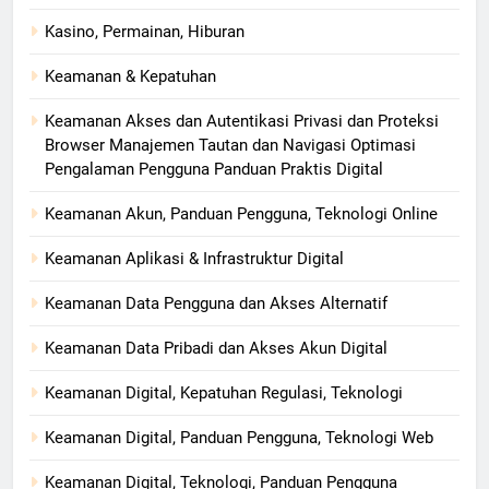
Kasino, Permainan, Hiburan
Keamanan & Kepatuhan
Keamanan Akses dan Autentikasi Privasi dan Proteksi
Browser Manajemen Tautan dan Navigasi Optimasi
Pengalaman Pengguna Panduan Praktis Digital
Keamanan Akun, Panduan Pengguna, Teknologi Online
Keamanan Aplikasi & Infrastruktur Digital
Keamanan Data Pengguna dan Akses Alternatif
Keamanan Data Pribadi dan Akses Akun Digital
Keamanan Digital, Kepatuhan Regulasi, Teknologi
Keamanan Digital, Panduan Pengguna, Teknologi Web
Keamanan Digital, Teknologi, Panduan Pengguna