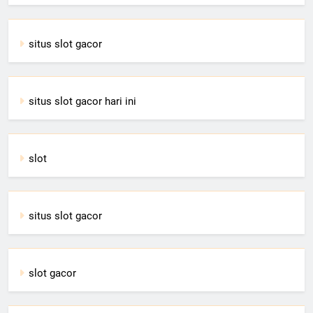
situs slot gacor
situs slot gacor hari ini
slot
situs slot gacor
slot gacor