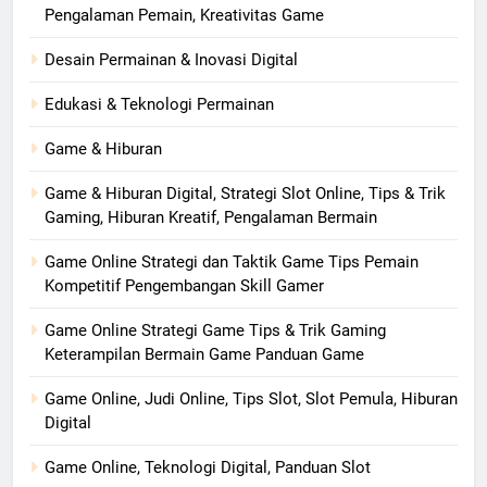
Pengalaman Pemain, Kreativitas Game
Desain Permainan & Inovasi Digital
Edukasi & Teknologi Permainan
Game & Hiburan
Game & Hiburan Digital, Strategi Slot Online, Tips & Trik
Gaming, Hiburan Kreatif, Pengalaman Bermain
Game Online Strategi dan Taktik Game Tips Pemain
Kompetitif Pengembangan Skill Gamer
Game Online Strategi Game Tips & Trik Gaming
Keterampilan Bermain Game Panduan Game
Game Online, Judi Online, Tips Slot, Slot Pemula, Hiburan
Digital
Game Online, Teknologi Digital, Panduan Slot