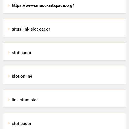
https://www.macc-artspace.org/
situs link slot gacor
slot gacor
slot online
link situs slot
slot gacor