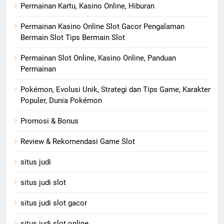
Permainan Kartu, Kasino Online, Hiburan
Permainan Kasino Online Slot Gacor Pengalaman
Bermain Slot Tips Bermain Slot
Permainan Slot Online, Kasino Online, Panduan
Permainan
Pokémon, Evolusi Unik, Strategi dan Tips Game, Karakter
Populer, Dunia Pokémon
Promosi & Bonus
Review & Rekomendasi Game Slot
situs judi
situs judi slot
situs judi slot gacor
situs judi slot online