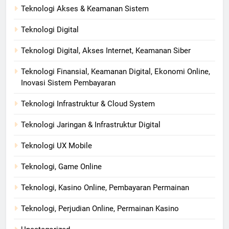
Teknologi Akses & Keamanan Sistem
Teknologi Digital
Teknologi Digital, Akses Internet, Keamanan Siber
Teknologi Finansial, Keamanan Digital, Ekonomi Online,
Inovasi Sistem Pembayaran
Teknologi Infrastruktur & Cloud System
Teknologi Jaringan & Infrastruktur Digital
Teknologi UX Mobile
Teknologi, Game Online
Teknologi, Kasino Online, Pembayaran Permainan
Teknologi, Perjudian Online, Permainan Kasino