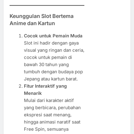
Keunggulan Slot Bertema
Anime dan Kartun
Cocok untuk Pemain Muda
Slot ini hadir dengan gaya
visual yang ringan dan ceria,
cocok untuk pemain di
bawah 30 tahun yang
tumbuh dengan budaya pop
Jepang atau kartun barat.
Fitur Interaktif yang
Menarik
Mulai dari karakter aktif
yang berbicara, perubahan
ekspresi saat menang,
hingga animasi naratif saat
Free Spin, semuanya