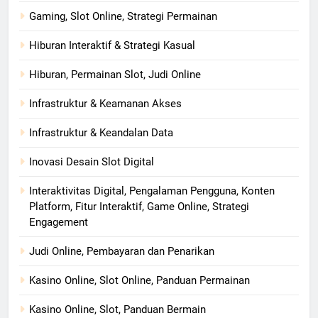
Gaming, Slot Online, Strategi Permainan
Hiburan Interaktif & Strategi Kasual
Hiburan, Permainan Slot, Judi Online
Infrastruktur & Keamanan Akses
Infrastruktur & Keandalan Data
Inovasi Desain Slot Digital
Interaktivitas Digital, Pengalaman Pengguna, Konten
Platform, Fitur Interaktif, Game Online, Strategi
Engagement
Judi Online, Pembayaran dan Penarikan
Kasino Online, Slot Online, Panduan Permainan
Kasino Online, Slot, Panduan Bermain