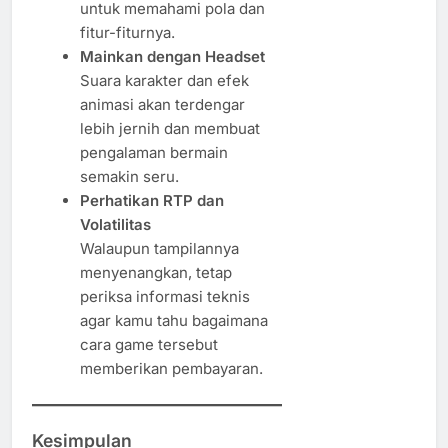
untuk memahami pola dan
fitur-fiturnya.
Mainkan dengan Headset
Suara karakter dan efek
animasi akan terdengar
lebih jernih dan membuat
pengalaman bermain
semakin seru.
Perhatikan RTP dan
Volatilitas
Walaupun tampilannya
menyenangkan, tetap
periksa informasi teknis
agar kamu tahu bagaimana
cara game tersebut
memberikan pembayaran.
Kesimpulan