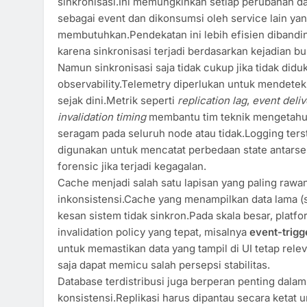
sinkronisasi.Ini memungkinkan setiap perubahan da
sebagai event dan dikonsumsi oleh service lain ya
membutuhkan.Pendekatan ini lebih efisien dibanding
karena sinkronisasi terjadi berdasarkan kejadian bu
Namun sinkronisasi saja tidak cukup jika tidak did
observability.Telemetry diperlukan untuk mendetek
sejak dini.Metrik seperti
replication lag
,
event deliv
invalidation timing
membantu tim teknik mengetahui
seragam pada seluruh node atau tidak.Logging terst
digunakan untuk mencatat perbedaan state antarse
forensic jika terjadi kegagalan.
Cache menjadi salah satu lapisan yang paling rawa
inkonsistensi.Cache yang menampilkan data lama (
kesan sistem tidak sinkron.Pada skala besar, plat
invalidation policy yang tepat, misalnya
event-trigg
untuk memastikan data yang tampil di UI tetap rel
saja dapat memicu salah persepsi stabilitas.
Database terdistribusi juga berperan penting dala
konsistensi.Replikasi harus dipantau secara ketat