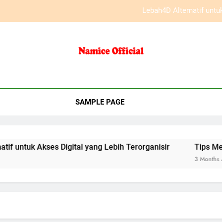
Lebah4D Alternatif untu
Tips Mengamankan P
LAE138 Login dan Pe
ice Official
Slot Lebah4D untuk Peng
icial Menyediakan Koleksi Fashion Berkualitas Dengan Desain
Lebah4D Alternatif untu
SAMPLE PAGE
Tips Mengamankan P
LAE138 Login dan Pe
kses Digital yang Lebih Terorganisir
Tips Mengamankan 
3 Months Ago