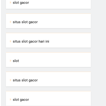
slot gacor
situs slot gacor
situs slot gacor hari ini
slot
situs slot gacor
slot gacor