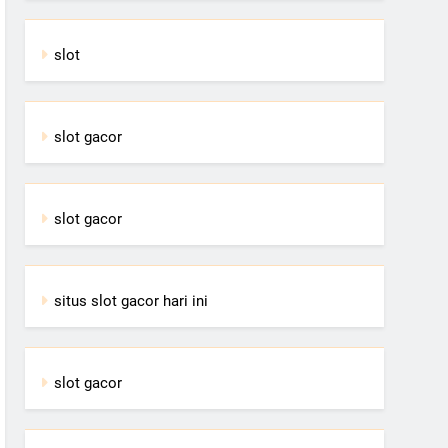
slot
slot gacor
slot gacor
situs slot gacor hari ini
slot gacor