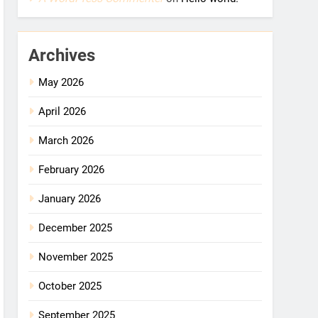
Archives
May 2026
April 2026
March 2026
February 2026
January 2026
December 2025
November 2025
October 2025
September 2025