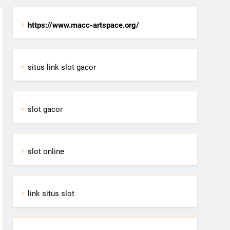
https://www.macc-artspace.org/
situs link slot gacor
slot gacor
slot online
link situs slot