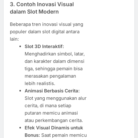
3.
Contoh Inovasi Visual
dalam Slot Modern
Beberapa tren inovasi visual yang
populer dalam slot digital antara
lain:
Slot 3D Interaktif:
Menghadirkan simbol, latar,
dan karakter dalam dimensi
tiga, sehingga pemain bisa
merasakan pengalaman
lebih realistis.
Animasi Berbasis Cerita:
Slot yang menggunakan alur
cerita, di mana setiap
putaran memicu animasi
atau perkembangan cerita.
Efek Visual Dinamis untuk
Bonus:
Saat pemain memicu