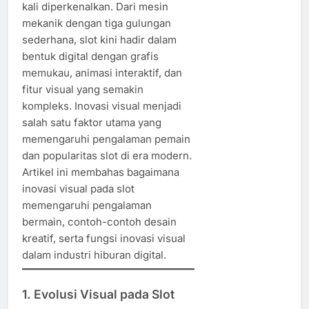
kali diperkenalkan. Dari mesin
mekanik dengan tiga gulungan
sederhana, slot kini hadir dalam
bentuk digital dengan grafis
memukau, animasi interaktif, dan
fitur visual yang semakin
kompleks. Inovasi visual menjadi
salah satu faktor utama yang
memengaruhi pengalaman pemain
dan popularitas slot di era modern.
Artikel ini membahas bagaimana
inovasi visual pada slot
memengaruhi pengalaman
bermain, contoh-contoh desain
kreatif, serta fungsi inovasi visual
dalam industri hiburan digital.
1.
Evolusi Visual pada Slot