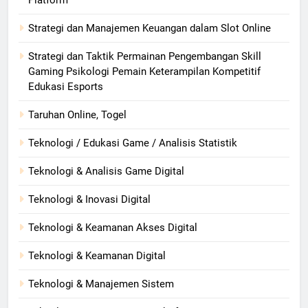
Platform
Strategi dan Manajemen Keuangan dalam Slot Online
Strategi dan Taktik Permainan Pengembangan Skill
Gaming Psikologi Pemain Keterampilan Kompetitif
Edukasi Esports
Taruhan Online, Togel
Teknologi / Edukasi Game / Analisis Statistik
Teknologi & Analisis Game Digital
Teknologi & Inovasi Digital
Teknologi & Keamanan Akses Digital
Teknologi & Keamanan Digital
Teknologi & Manajemen Sistem