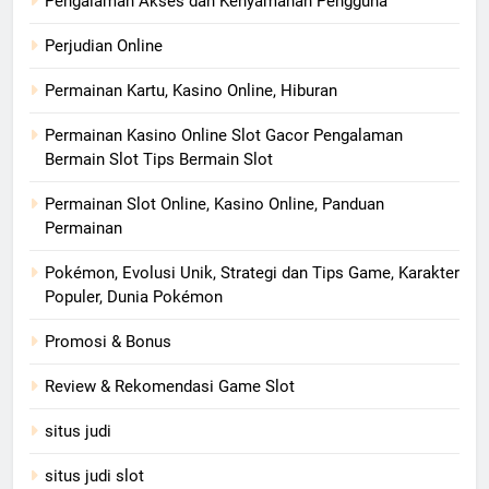
Pengalaman Akses dan Kenyamanan Pengguna
Perjudian Online
Permainan Kartu, Kasino Online, Hiburan
Permainan Kasino Online Slot Gacor Pengalaman
Bermain Slot Tips Bermain Slot
Permainan Slot Online, Kasino Online, Panduan
Permainan
Pokémon, Evolusi Unik, Strategi dan Tips Game, Karakter
Populer, Dunia Pokémon
Promosi & Bonus
Review & Rekomendasi Game Slot
situs judi
situs judi slot