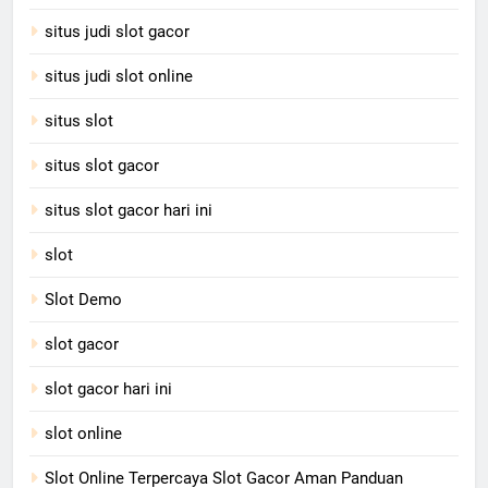
situs judi slot gacor
situs judi slot online
situs slot
situs slot gacor
situs slot gacor hari ini
slot
Slot Demo
slot gacor
slot gacor hari ini
slot online
Slot Online Terpercaya Slot Gacor Aman Panduan