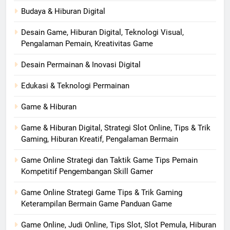
Budaya & Hiburan Digital
Desain Game, Hiburan Digital, Teknologi Visual,
Pengalaman Pemain, Kreativitas Game
Desain Permainan & Inovasi Digital
Edukasi & Teknologi Permainan
Game & Hiburan
Game & Hiburan Digital, Strategi Slot Online, Tips & Trik
Gaming, Hiburan Kreatif, Pengalaman Bermain
Game Online Strategi dan Taktik Game Tips Pemain
Kompetitif Pengembangan Skill Gamer
Game Online Strategi Game Tips & Trik Gaming
Keterampilan Bermain Game Panduan Game
Game Online, Judi Online, Tips Slot, Slot Pemula, Hiburan