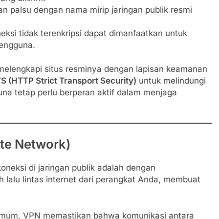
n palsu dengan nama mirip jaringan publik resmi
eksi tidak terenkripsi dapat dimanfaatkan untuk
engguna.
elengkapi situs resminya dengan lapisan keamanan
S (HTTP Strict Transport Security)
untuk melindungi
na tetap perlu berperan aktif dalam menjaga
ate Network)
neksi di jaringan publik adalah dengan
 lalu lintas internet dari perangkat Anda, membuat
umum, VPN memastikan bahwa komunikasi antara