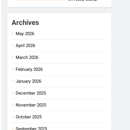
Archives
May 2026
April 2026
March 2026
February 2026
January 2026
December 2025
November 2025
October 2025
September 2025