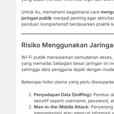
Untuk itu, memahami bagaimana cara
meng
jaringan publik
menjadi penting agar aktivitas
panduan komprehensif berdasarkan praktik k
Risiko Menggunakan Jaringa
Wi-Fi publik menawarkan kemudahan akses, n
yang memadai.Sebagian besar jaringan ini
sehingga data pengguna dapat dengan mudah 
Beberapa risiko utama yang perlu diwaspadai 
Penyadapan Data (Sniffing):
Peretas da
sensitif seperti username, password, a
Man-in-the-Middle Attack:
Penyerang 
memanipulasi atau mencuri informasi y