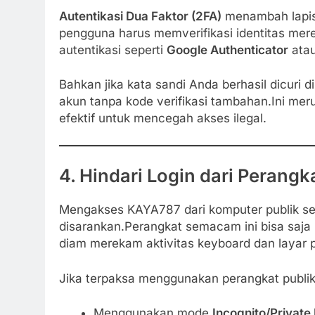
Autentikasi Dua Faktor (2FA)
menambah lapisa
pengguna harus memverifikasi identitas merek
autentikasi seperti
Google Authenticator
ata
Bahkan jika kata sandi Anda berhasil dicuri d
akun tanpa kode verifikasi tambahan.Ini me
efektif untuk mencegah akses ilegal.
4. Hindari Login dari Perang
Mengakses KAYA787 dari komputer publik sep
disarankan.Perangkat semacam ini bisa saja
diam merekam aktivitas keyboard dan layar 
Jika terpaksa menggunakan perangkat publik,
Menggunakan mode
Incognito/Private