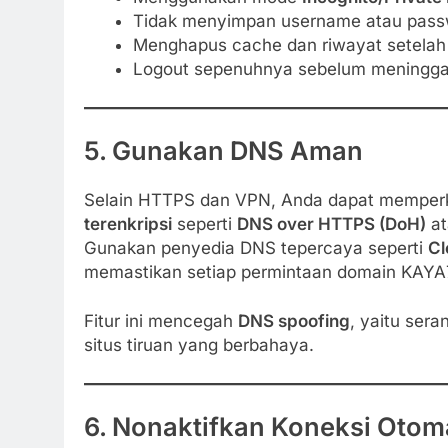
Tidak menyimpan username atau passw
Menghapus cache dan riwayat setelah 
Logout sepenuhnya sebelum meninggal
5. Gunakan DNS Aman
Selain HTTPS dan VPN, Anda dapat mempe
terenkripsi
seperti
DNS over HTTPS (DoH)
a
Gunakan penyedia DNS tepercaya seperti
Cl
memastikan setiap permintaan domain KAYA78
Fitur ini mencegah
DNS spoofing
, yaitu ser
situs tiruan yang berbahaya.
6. Nonaktifkan Koneksi Otoma