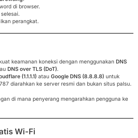
ord di browser.
selesai.
kan perangkat.
rkuat keamanan koneksi dengan menggunakan
DNS
tau
DNS over TLS (DoT)
.
oudflare (1.1.1.1)
atau
Google DNS (8.8.8.8)
untuk
7 diarahkan ke server resmi dan bukan situs palsu.
angan di mana penyerang mengarahkan pengguna ke
tis Wi-Fi