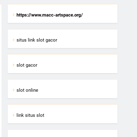
https://www.macc-artspace.org/
situs link slot gacor
slot gacor
slot online
link situs slot