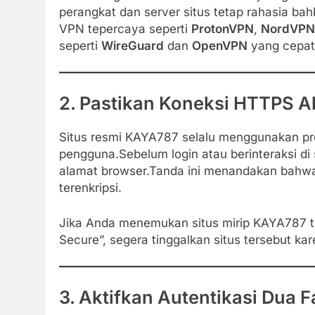
perangkat dan server situs tetap rahasia bah
VPN tepercaya seperti
ProtonVPN
,
NordVPN
seperti
WireGuard
dan
OpenVPN
yang cepat
2. Pastikan Koneksi HTTPS Ak
Situs resmi KAYA787 selalu menggunakan pr
pengguna.Sebelum login atau berinteraksi di s
alamat browser.Tanda ini menandakan bahwa
terenkripsi.
Jika Anda menemukan situs mirip KAYA787 t
Secure”, segera tinggalkan situs tersebut ka
3. Aktifkan Autentikasi Dua F