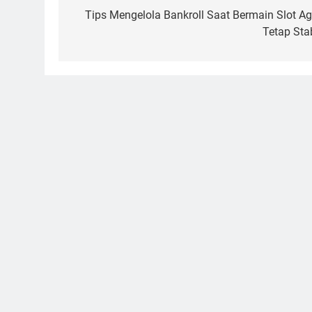
navigation
Tips Mengelola Bankroll Saat Bermain Slot Ag
Tetap Stab