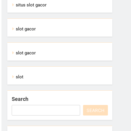
situs slot gacor
slot gacor
slot gacor
slot
Search
SEARCH