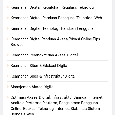
Keamanan Digital, Kepatuhan Regulasi, Teknologi
Keamanan Digital, Panduan Pengguna, Teknologi Web
Keamanan Digital, Teknologi, Panduan Pengguna
Keamanan Digital,Panduan Akses,Privasi Online,Tips
Browser
Keamanan Perangkat dan Akses Digital
Keamanan Siber & Edukasi Digital
Keamanan Siber & Infrastruktur Digital
Manajemen Akses Digital
Optimasi Akses Digital, Infrastruktur Jaringan Internet,
Analisis Performa Platform, Pengalaman Pengguna
Online, Edukasi Teknologi Internet, Stabilitas Sistem
Berbasis Web