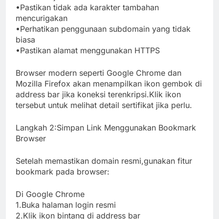
•Pastikan tidak ada karakter tambahan
mencurigakan
•Perhatikan penggunaan subdomain yang tidak
biasa
•Pastikan alamat menggunakan HTTPS
Browser modern seperti Google Chrome dan
Mozilla Firefox akan menampilkan ikon gembok di
address bar jika koneksi terenkripsi.Klik ikon
tersebut untuk melihat detail sertifikat jika perlu.
Langkah 2:Simpan Link Menggunakan Bookmark
Browser
Setelah memastikan domain resmi,gunakan fitur
bookmark pada browser:
Di Google Chrome
1.Buka halaman login resmi
2.Klik ikon bintang di address bar