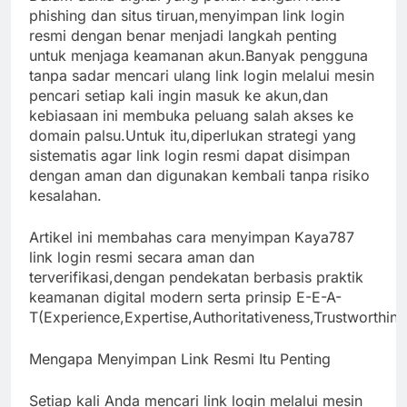
phishing dan situs tiruan,menyimpan link login
resmi dengan benar menjadi langkah penting
untuk menjaga keamanan akun.Banyak pengguna
tanpa sadar mencari ulang link login melalui mesin
pencari setiap kali ingin masuk ke akun,dan
kebiasaan ini membuka peluang salah akses ke
domain palsu.Untuk itu,diperlukan strategi yang
sistematis agar link login resmi dapat disimpan
dengan aman dan digunakan kembali tanpa risiko
kesalahan.
Artikel ini membahas cara menyimpan Kaya787
link login resmi secara aman dan
terverifikasi,dengan pendekatan berbasis praktik
keamanan digital modern serta prinsip E-E-A-
T(Experience,Expertise,Authoritativeness,Trustworthine
Mengapa Menyimpan Link Resmi Itu Penting
Setiap kali Anda mencari link login melalui mesin