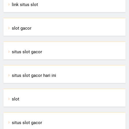
link situs slot
slot gacor
situs slot gacor
situs slot gacor hari ini
slot
situs slot gacor