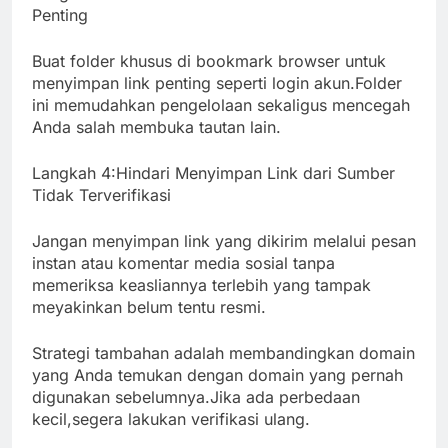
Penting
Buat folder khusus di bookmark browser untuk
menyimpan link penting seperti login akun.Folder
ini memudahkan pengelolaan sekaligus mencegah
Anda salah membuka tautan lain.
Langkah 4:Hindari Menyimpan Link dari Sumber
Tidak Terverifikasi
Jangan menyimpan link yang dikirim melalui pesan
instan atau komentar media sosial tanpa
memeriksa keasliannya terlebih yang tampak
meyakinkan belum tentu resmi.
Strategi tambahan adalah membandingkan domain
yang Anda temukan dengan domain yang pernah
digunakan sebelumnya.Jika ada perbedaan
kecil,segera lakukan verifikasi ulang.