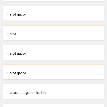
slot gacor
slot
slot gacor
slot gacor
situs slot gacor hari ini