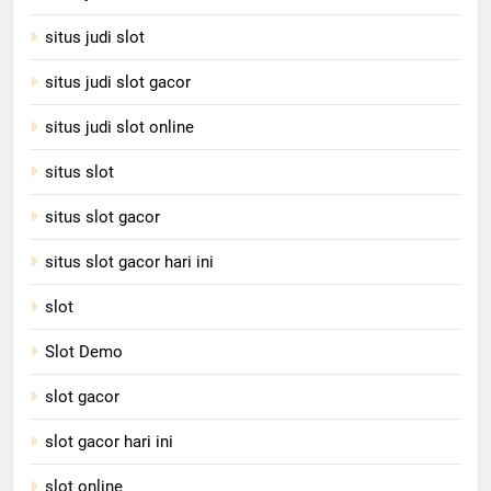
situs judi slot
situs judi slot gacor
situs judi slot online
situs slot
situs slot gacor
situs slot gacor hari ini
slot
Slot Demo
slot gacor
slot gacor hari ini
slot online