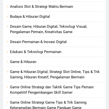
Analisis Slot & Strategi Waktu Bermain
Budaya & Hiburan Digital
Desain Game, Hiburan Digital, Teknologi Visual,
Pengalaman Pemain, Kreativitas Game
Desain Permainan & Inovasi Digital
Edukasi & Teknologi Permainan
Game & Hiburan
Game & Hiburan Digital, Strategi Slot Online, Tips & Trik
Gaming, Hiburan Kreatif, Pengalaman Bermain
Game Online Strategi dan Taktik Game Tips Pemain
Kompetitif Pengembangan Skill Gamer
Game Online Strategi Game Tips & Trik Gaming
Keterampilan Bermain Game Panduan Game