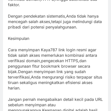
faktor.
Dengan pendekatan sistematis,Anda tidak hanya
mencegah salah akses,tetapi juga melindungi data
pribadi dari potensi penyalahgunaan.
Kesimpulan
Cara menyimpan Kaya787 link login resmi agar
tidak salah akses memerlukan kombinasi antara
verifikasi domain,pengecekan HTTPS,dan
penggunaan fitur bookmark browser secara
bijak.Dengan menyimpan link yang sudah
terverifikasi,Anda mengurangi risiko terpapar situs
tiruan sekaligus meningkatkan efisiensi akses
harian.
Jangan pernah mengabaikan detail kecil pada URL
sebelum menyimpan atau
menggunakannya.Keamanan digital adalah hasil