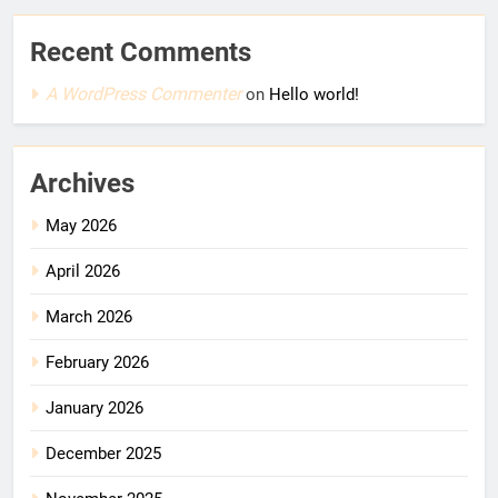
Recent Comments
A WordPress Commenter
on
Hello world!
Archives
May 2026
April 2026
March 2026
February 2026
January 2026
December 2025