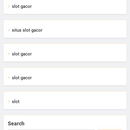
slot gacor
situs slot gacor
slot gacor
slot gacor
slot
Search