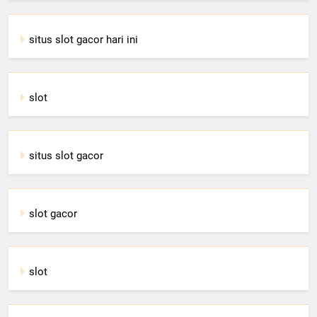
situs slot gacor hari ini
slot
situs slot gacor
slot gacor
slot