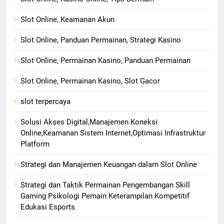
Slot Online, Keamanan Akun
Slot Online, Panduan Permainan, Strategi Kasino
Slot Online, Permainan Kasino, Panduan Permainan
Slot Online, Permainan Kasino, Slot Gacor
slot terpercaya
Solusi Akses Digital,Manajemen Koneksi
Online,Keamanan Sistem Internet,Optimasi Infrastruktur
Platform
Strategi dan Manajemen Keuangan dalam Slot Online
Strategi dan Taktik Permainan Pengembangan Skill
Gaming Psikologi Pemain Keterampilan Kompetitif
Edukasi Esports