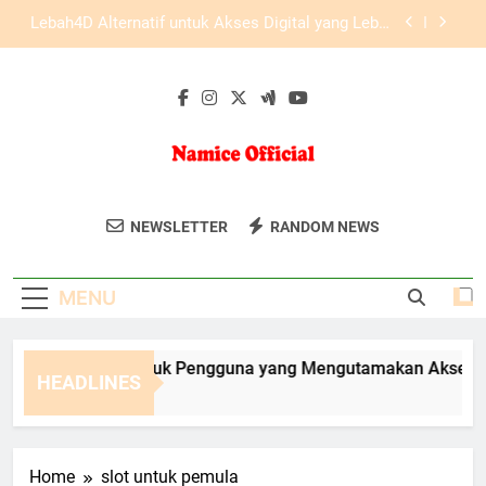
Skip
Tips Mengamankan Perangkat Saat Membuka
to
Slot Lebah4D
content
LAE138 Login dan Pentingnya Melindungi
Informasi Pribadi
Slot Lebah4D untuk Pengguna yang
Mengutamakan Akses Cepat
Lebah4D Alternatif untuk Akses Digital yang Lebih
Terorganisir
Namice Official
Namice Official Menyediakan Koleksi
Tips Mengamankan Perangkat Saat Membuka
NEWSLETTER
RANDOM NEWS
Slot Lebah4D
Fashion Berkualitas Dengan Desain
LAE138 Login dan Pentingnya Melindungi
Terbaru Dan Elegan.
Informasi Pribadi
MENU
lot Lebah4D untuk Pengguna yang Mengutamakan Akses Cep
HEADLINES
 Months Ago
Home
slot untuk pemula