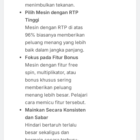
menimbulkan tekanan.
Pilih Mesin dengan RTP
Tinggi
Mesin dengan RTP di atas
96% biasanya memberikan
peluang menang yang lebih
baik dalam jangka panjang.
Fokus pada Fitur Bonus
Mesin dengan fitur free
spin, multiplikator, atau
bonus khusus sering
memberikan peluang
menang lebih besar. Pelajari
cara memicu fitur tersebut.
Mainkan Secara Konsisten
dan Sabar
Hindari bertaruh terlalu
besar sekaligus dan
bermain secara terburu-