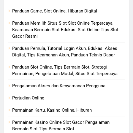
Panduan Game, Slot Online, Hiburan Digital
Panduan Memilih Situs Slot Slot Online Terpercaya
Keamanan Bermain Slot Edukasi Slot Online Tips Slot
Gacor Resmi
Panduan Pemula, Tutorial Login Akun, Edukasi Akses
Digital, Tips Keamanan Akun, Panduan Teknis Dasar
Panduan Slot Online, Tips Bermain Slot, Strategi
Permainan, Pengelolaan Modal, Situs Slot Terpercaya
Pengalaman Akses dan Kenyamanan Pengguna
Perjudian Online
Permainan Kartu, Kasino Online, Hiburan
Permainan Kasino Online Slot Gacor Pengalaman
Bermain Slot Tips Bermain Slot