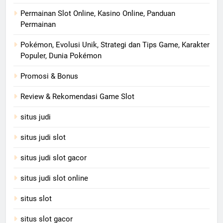
Permainan Slot Online, Kasino Online, Panduan
Permainan
Pokémon, Evolusi Unik, Strategi dan Tips Game, Karakter
Populer, Dunia Pokémon
Promosi & Bonus
Review & Rekomendasi Game Slot
situs judi
situs judi slot
situs judi slot gacor
situs judi slot online
situs slot
situs slot gacor