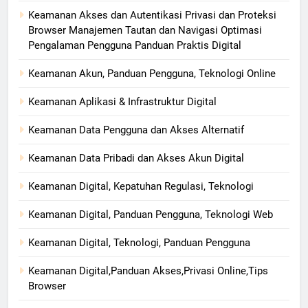
Keamanan Akses dan Autentikasi Privasi dan Proteksi
Browser Manajemen Tautan dan Navigasi Optimasi
Pengalaman Pengguna Panduan Praktis Digital
Keamanan Akun, Panduan Pengguna, Teknologi Online
Keamanan Aplikasi & Infrastruktur Digital
Keamanan Data Pengguna dan Akses Alternatif
Keamanan Data Pribadi dan Akses Akun Digital
Keamanan Digital, Kepatuhan Regulasi, Teknologi
Keamanan Digital, Panduan Pengguna, Teknologi Web
Keamanan Digital, Teknologi, Panduan Pengguna
Keamanan Digital,Panduan Akses,Privasi Online,Tips
Browser