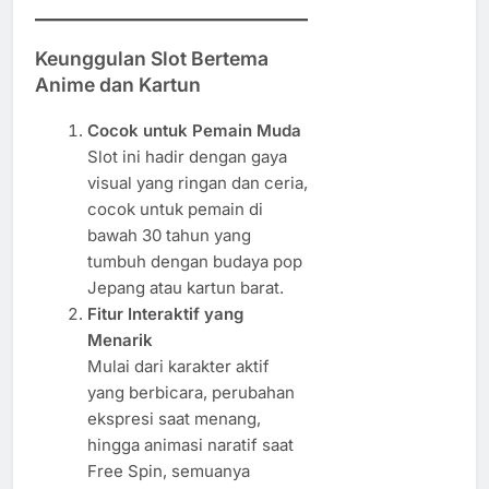
Keunggulan Slot Bertema
Anime dan Kartun
Cocok untuk Pemain Muda
Slot ini hadir dengan gaya
visual yang ringan dan ceria,
cocok untuk pemain di
bawah 30 tahun yang
tumbuh dengan budaya pop
Jepang atau kartun barat.
Fitur Interaktif yang
Menarik
Mulai dari karakter aktif
yang berbicara, perubahan
ekspresi saat menang,
hingga animasi naratif saat
Free Spin, semuanya