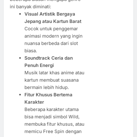
ini banyak diminati:
Visual Artistik Bergaya
Jepang atau Kartun Barat
Cocok untuk penggemar
animasi modern yang ingin
nuansa berbeda dari slot
biasa.
Soundtrack Ceria dan
Penuh Energi
Musik latar khas anime atau
kartun membuat suasana
bermain lebih hidup.
Fitur Khusus Bertema
Karakter
Beberapa karakter utama
bisa menjadi simbol Wild,
membuka fitur khusus, atau
memicu Free Spin dengan