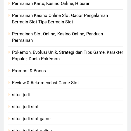
Permainan Kartu, Kasino Online, Hiburan
Permainan Kasino Online Slot Gacor Pengalaman
Bermain Slot Tips Bermain Slot
Permainan Slot Online, Kasino Online, Panduan
Permainan
Pokémon, Evolusi Unik, Strategi dan Tips Game, Karakter
Populer, Dunia Pokémon
Promosi & Bonus
Review & Rekomendasi Game Slot
situs judi
situs judi slot
situs judi slot gacor
situs judi slot online