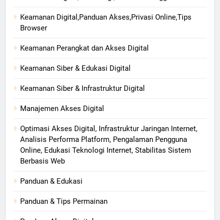
Keamanan Digital,Panduan Akses,Privasi Online,Tips
Browser
Keamanan Perangkat dan Akses Digital
Keamanan Siber & Edukasi Digital
Keamanan Siber & Infrastruktur Digital
Manajemen Akses Digital
Optimasi Akses Digital, Infrastruktur Jaringan Internet,
Analisis Performa Platform, Pengalaman Pengguna
Online, Edukasi Teknologi Internet, Stabilitas Sistem
Berbasis Web
Panduan & Edukasi
Panduan & Tips Permainan