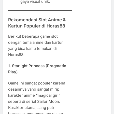
gaya visual unik.
Rekomendasi Slot Anime &
Kartun Populer di Horas88
Berikut beberapa game slot
dengan tema anime dan kartun
yang bisa kamu temukan di
Horas88:
1.
Starlight Princess (Pragmatic
Play)
Game ini sangat populer karena
desainnya yang sangat mirip
karakter anime “magical girl”
seperti di serial Sailor Moon.
Karakter utama, sang putri
bersayap, menemanimu dalam