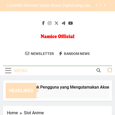
Skip
Tips Mengamankan Perangkat Saat Membuka
to
Slot Lebah4D
content
LAE138 Login dan Pentingnya Melindungi
Informasi Pribadi
Slot Lebah4D untuk Pengguna yang
Mengutamakan Akses Cepat
Lebah4D Alternatif untuk Akses Digital yang Lebih
Terorganisir
Namice Official
Namice Official Menyediakan Koleksi
Tips Mengamankan Perangkat Saat Membuka
NEWSLETTER
RANDOM NEWS
Slot Lebah4D
Fashion Berkualitas Dengan Desain
LAE138 Login dan Pentingnya Melindungi
Terbaru Dan Elegan.
Informasi Pribadi
MENU
lot Lebah4D untuk Pengguna yang Mengutamakan Akses Cepa
HEADLINES
Months Ago
Home
Slot Anime