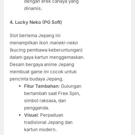
dengan efek cahaya yang
dinamis.
4.
Lucky Neko (PG Soft)
Slot bertema Jepang ini
menampilkan ikon
maneki-neko
(kucing pembawa keberuntungan)
dalam gaya kartun menggemaskan.
Desain bergaya anime Jepang
membuat game ini cocok untuk
pencinta budaya Jepang.
Fitur Tambahan
: Gulungan
bertambah saat Free Spin,
simbol raksasa, dan
pengganda.
Visual
: Perpaduan
tradisional Jepang dan
kartun modern.