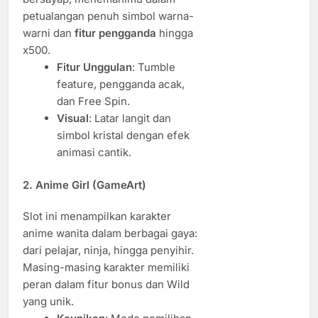
petualangan penuh simbol warna-
warni dan
fitur pengganda
hingga
x500.
Fitur Unggulan
: Tumble
feature, pengganda acak,
dan Free Spin.
Visual
: Latar langit dan
simbol kristal dengan efek
animasi cantik.
2.
Anime Girl (GameArt)
Slot ini menampilkan karakter
anime wanita dalam berbagai gaya:
dari pelajar, ninja, hingga penyihir.
Masing-masing karakter memiliki
peran dalam fitur bonus dan Wild
yang unik.