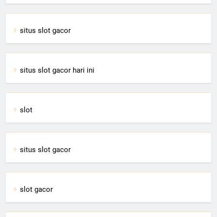
situs slot gacor
situs slot gacor hari ini
slot
situs slot gacor
slot gacor