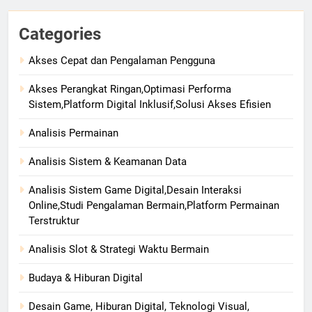
Categories
Akses Cepat dan Pengalaman Pengguna
Akses Perangkat Ringan,Optimasi Performa
Sistem,Platform Digital Inklusif,Solusi Akses Efisien
Analisis Permainan
Analisis Sistem & Keamanan Data
Analisis Sistem Game Digital,Desain Interaksi
Online,Studi Pengalaman Bermain,Platform Permainan
Terstruktur
Analisis Slot & Strategi Waktu Bermain
Budaya & Hiburan Digital
Desain Game, Hiburan Digital, Teknologi Visual,