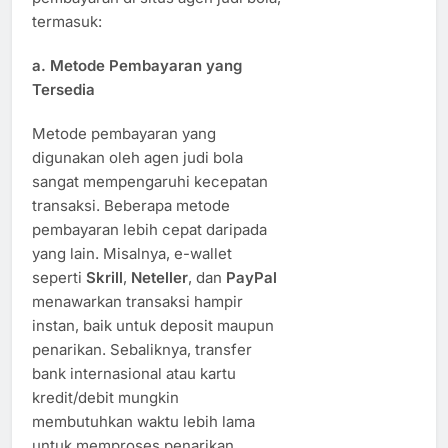
termasuk:
a.
Metode Pembayaran yang
Tersedia
Metode pembayaran yang
digunakan oleh agen judi bola
sangat mempengaruhi kecepatan
transaksi. Beberapa metode
pembayaran lebih cepat daripada
yang lain. Misalnya, e-wallet
seperti
Skrill
,
Neteller
, dan
PayPal
menawarkan transaksi hampir
instan, baik untuk deposit maupun
penarikan. Sebaliknya, transfer
bank internasional atau kartu
kredit/debit mungkin
membutuhkan waktu lebih lama
untuk memproses penarikan.