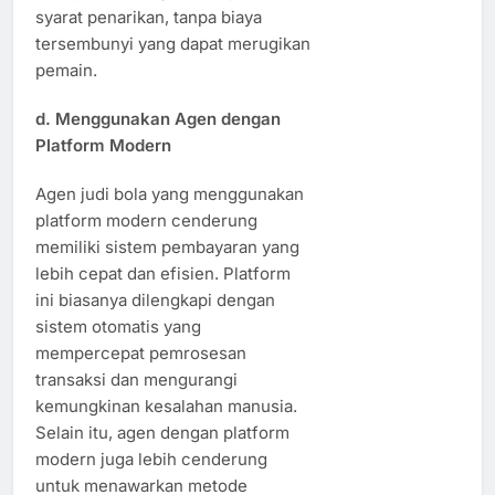
syarat penarikan, tanpa biaya
tersembunyi yang dapat merugikan
pemain.
d.
Menggunakan Agen dengan
Platform Modern
Agen judi bola yang menggunakan
platform modern cenderung
memiliki sistem pembayaran yang
lebih cepat dan efisien. Platform
ini biasanya dilengkapi dengan
sistem otomatis yang
mempercepat pemrosesan
transaksi dan mengurangi
kemungkinan kesalahan manusia.
Selain itu, agen dengan platform
modern juga lebih cenderung
untuk menawarkan metode