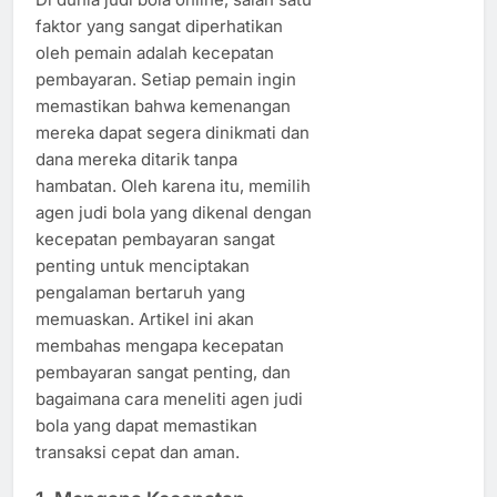
faktor yang sangat diperhatikan
oleh pemain adalah kecepatan
pembayaran. Setiap pemain ingin
memastikan bahwa kemenangan
mereka dapat segera dinikmati dan
dana mereka ditarik tanpa
hambatan. Oleh karena itu, memilih
agen judi bola yang dikenal dengan
kecepatan pembayaran sangat
penting untuk menciptakan
pengalaman bertaruh yang
memuaskan. Artikel ini akan
membahas mengapa kecepatan
pembayaran sangat penting, dan
bagaimana cara meneliti agen judi
bola yang dapat memastikan
transaksi cepat dan aman.