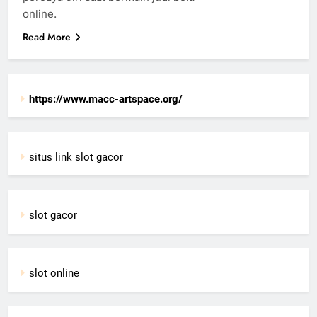
online.
Read More
https://www.macc-artspace.org/
situs link slot gacor
slot gacor
slot online