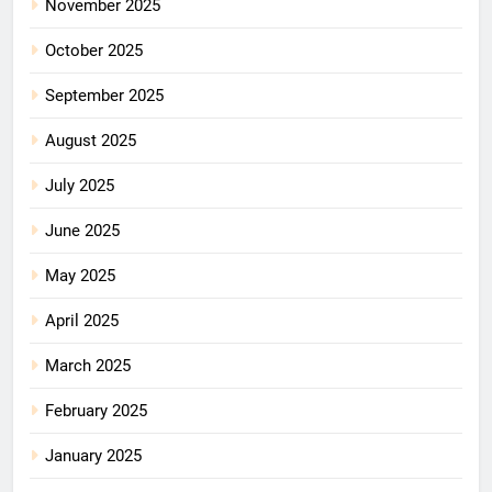
November 2025
October 2025
September 2025
August 2025
July 2025
June 2025
May 2025
April 2025
March 2025
February 2025
January 2025