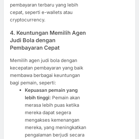
pembayaran terbaru yang lebih
cepat, seperti e-wallets atau
cryptocurrency.
4.
Keuntungan Memilih Agen
Judi Bola dengan
Pembayaran Cepat
Memilih agen judi bola dengan
kecepatan pembayaran yang baik
membawa berbagai keuntungan
bagi pemain, seperti:
Kepuasan pemain yang
lebih tinggi:
Pemain akan
merasa lebih puas ketika
mereka dapat segera
mengakses kemenangan
mereka, yang meningkatkan
pengalaman berjudi secara