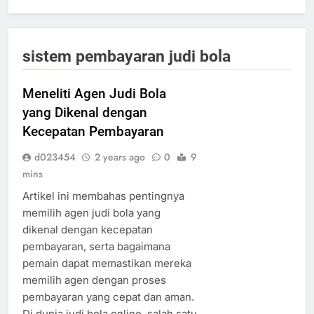
sistem pembayaran judi bola
Meneliti Agen Judi Bola
yang Dikenal dengan
Kecepatan Pembayaran
d023454
2 years ago
0
9
mins
Artikel ini membahas pentingnya
memilih agen judi bola yang
dikenal dengan kecepatan
pembayaran, serta bagaimana
pemain dapat memastikan mereka
memilih agen dengan proses
pembayaran yang cepat dan aman.
Di dunia judi bola online, salah satu