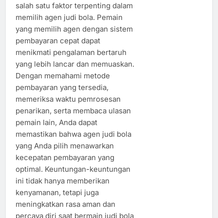
salah satu faktor terpenting dalam
memilih agen judi bola. Pemain
yang memilih agen dengan sistem
pembayaran cepat dapat
menikmati pengalaman bertaruh
yang lebih lancar dan memuaskan.
Dengan memahami metode
pembayaran yang tersedia,
memeriksa waktu pemrosesan
penarikan, serta membaca ulasan
pemain lain, Anda dapat
memastikan bahwa agen judi bola
yang Anda pilih menawarkan
kecepatan pembayaran yang
optimal. Keuntungan-keuntungan
ini tidak hanya memberikan
kenyamanan, tetapi juga
meningkatkan rasa aman dan
percaya diri saat bermain judi bola