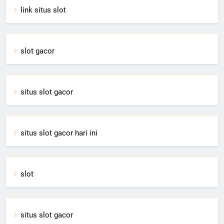
link situs slot
slot gacor
situs slot gacor
situs slot gacor hari ini
slot
situs slot gacor