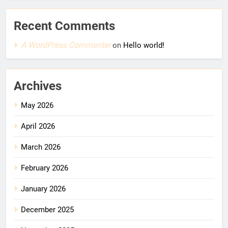
Recent Comments
A WordPress Commenter
on
Hello world!
Archives
May 2026
April 2026
March 2026
February 2026
January 2026
December 2025