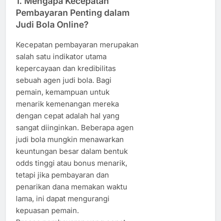
1.
Mengapa Kecepatan
Pembayaran Penting dalam
Judi Bola Online?
Kecepatan pembayaran merupakan
salah satu indikator utama
kepercayaan dan kredibilitas
sebuah agen judi bola. Bagi
pemain, kemampuan untuk
menarik kemenangan mereka
dengan cepat adalah hal yang
sangat diinginkan. Beberapa agen
judi bola mungkin menawarkan
keuntungan besar dalam bentuk
odds tinggi atau bonus menarik,
tetapi jika pembayaran dan
penarikan dana memakan waktu
lama, ini dapat mengurangi
kepuasan pemain.