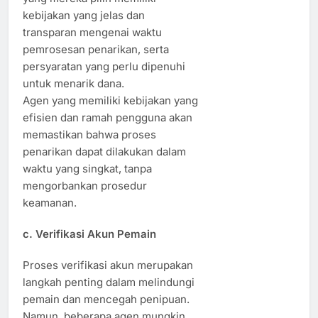
kebijakan yang jelas dan
transparan mengenai waktu
pemrosesan penarikan, serta
persyaratan yang perlu dipenuhi
untuk menarik dana.
Agen yang memiliki kebijakan yang
efisien dan ramah pengguna akan
memastikan bahwa proses
penarikan dapat dilakukan dalam
waktu yang singkat, tanpa
mengorbankan prosedur
keamanan.
c.
Verifikasi Akun Pemain
Proses verifikasi akun merupakan
langkah penting dalam melindungi
pemain dan mencegah penipuan.
Namun, beberapa agen mungkin