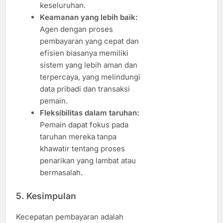
keseluruhan.
Keamanan yang lebih baik:
Agen dengan proses
pembayaran yang cepat dan
efisien biasanya memiliki
sistem yang lebih aman dan
terpercaya, yang melindungi
data pribadi dan transaksi
pemain.
Fleksibilitas dalam taruhan:
Pemain dapat fokus pada
taruhan mereka tanpa
khawatir tentang proses
penarikan yang lambat atau
bermasalah.
5.
Kesimpulan
Kecepatan pembayaran adalah