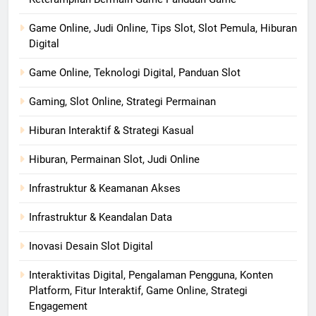
Game Online, Judi Online, Tips Slot, Slot Pemula, Hiburan
Digital
Game Online, Teknologi Digital, Panduan Slot
Gaming, Slot Online, Strategi Permainan
Hiburan Interaktif & Strategi Kasual
Hiburan, Permainan Slot, Judi Online
Infrastruktur & Keamanan Akses
Infrastruktur & Keandalan Data
Inovasi Desain Slot Digital
Interaktivitas Digital, Pengalaman Pengguna, Konten
Platform, Fitur Interaktif, Game Online, Strategi
Engagement