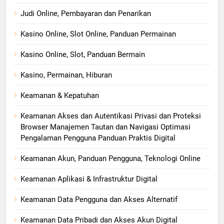
Judi Online, Pembayaran dan Penarikan
Kasino Online, Slot Online, Panduan Permainan
Kasino Online, Slot, Panduan Bermain
Kasino, Permainan, Hiburan
Keamanan & Kepatuhan
Keamanan Akses dan Autentikasi Privasi dan Proteksi
Browser Manajemen Tautan dan Navigasi Optimasi
Pengalaman Pengguna Panduan Praktis Digital
Keamanan Akun, Panduan Pengguna, Teknologi Online
Keamanan Aplikasi & Infrastruktur Digital
Keamanan Data Pengguna dan Akses Alternatif
Keamanan Data Pribadi dan Akses Akun Digital