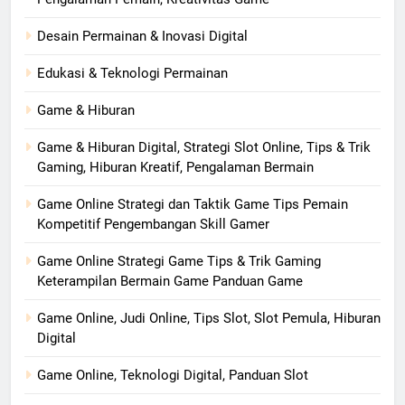
Desain Permainan & Inovasi Digital
Edukasi & Teknologi Permainan
Game & Hiburan
Game & Hiburan Digital, Strategi Slot Online, Tips & Trik
Gaming, Hiburan Kreatif, Pengalaman Bermain
Game Online Strategi dan Taktik Game Tips Pemain
Kompetitif Pengembangan Skill Gamer
Game Online Strategi Game Tips & Trik Gaming
Keterampilan Bermain Game Panduan Game
Game Online, Judi Online, Tips Slot, Slot Pemula, Hiburan
Digital
Game Online, Teknologi Digital, Panduan Slot