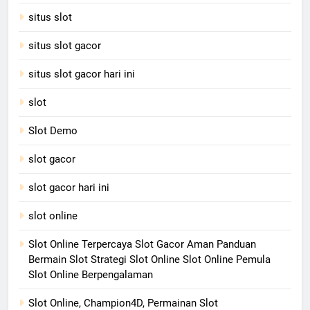
situs slot
situs slot gacor
situs slot gacor hari ini
slot
Slot Demo
slot gacor
slot gacor hari ini
slot online
Slot Online Terpercaya Slot Gacor Aman Panduan
Bermain Slot Strategi Slot Online Slot Online Pemula
Slot Online Berpengalaman
Slot Online, Champion4D, Permainan Slot