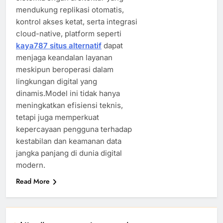
mendukung replikasi otomatis,
kontrol akses ketat, serta integrasi
cloud-native, platform seperti
kaya787 situs alternatif
dapat
menjaga keandalan layanan
meskipun beroperasi dalam
lingkungan digital yang
dinamis.Model ini tidak hanya
meningkatkan efisiensi teknis,
tetapi juga memperkuat
kepercayaan pengguna terhadap
kestabilan dan keamanan data
jangka panjang di dunia digital
modern.
Read More