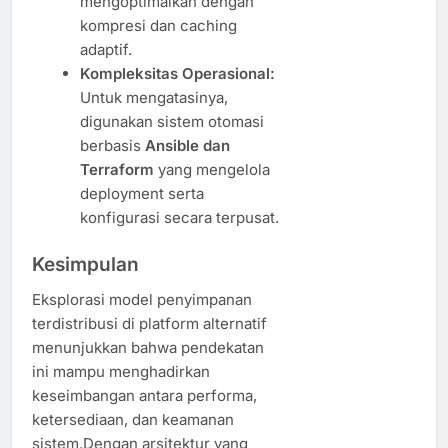
mengoptimalkan dengan
kompresi dan caching
adaptif.
Kompleksitas Operasional:
Untuk mengatasinya,
digunakan sistem otomasi
berbasis
Ansible dan
Terraform
yang mengelola
deployment serta
konfigurasi secara terpusat.
Kesimpulan
Eksplorasi model penyimpanan
terdistribusi di platform alternatif
menunjukkan bahwa pendekatan
ini mampu menghadirkan
keseimbangan antara performa,
ketersediaan, dan keamanan
sistem.Dengan arsitektur yang