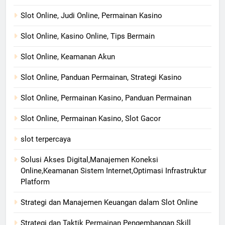
Slot Online, Judi Online, Permainan Kasino
Slot Online, Kasino Online, Tips Bermain
Slot Online, Keamanan Akun
Slot Online, Panduan Permainan, Strategi Kasino
Slot Online, Permainan Kasino, Panduan Permainan
Slot Online, Permainan Kasino, Slot Gacor
slot terpercaya
Solusi Akses Digital,Manajemen Koneksi
Online,Keamanan Sistem Internet,Optimasi Infrastruktur
Platform
Strategi dan Manajemen Keuangan dalam Slot Online
Strategi dan Taktik Permainan Pengembangan Skill