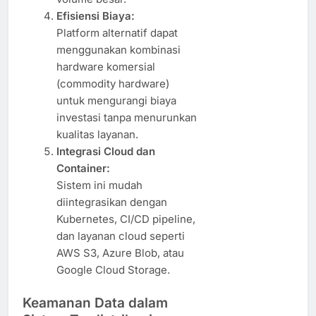
Efisiensi Biaya:
Platform alternatif dapat
menggunakan kombinasi
hardware komersial
(commodity hardware)
untuk mengurangi biaya
investasi tanpa menurunkan
kualitas layanan.
Integrasi Cloud dan
Container:
Sistem ini mudah
diintegrasikan dengan
Kubernetes, CI/CD pipeline,
dan layanan cloud seperti
AWS S3, Azure Blob, atau
Google Cloud Storage.
Keamanan Data dalam