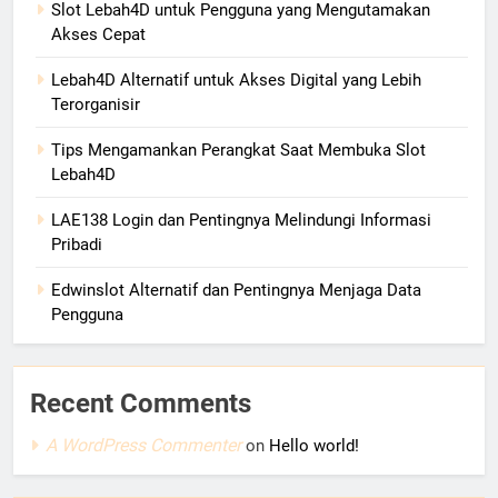
Slot Lebah4D untuk Pengguna yang Mengutamakan
Akses Cepat
Lebah4D Alternatif untuk Akses Digital yang Lebih
Terorganisir
Tips Mengamankan Perangkat Saat Membuka Slot
Lebah4D
LAE138 Login dan Pentingnya Melindungi Informasi
Pribadi
Edwinslot Alternatif dan Pentingnya Menjaga Data
Pengguna
Recent Comments
A WordPress Commenter
on
Hello world!