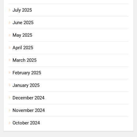
July 2025
June 2025
May 2025
April 2025
March 2025
February 2025
January 2025
December 2024
November 2024
October 2024