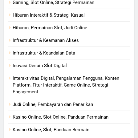
Gaming, Slot Online, Strategi Permainan
Hiburan Interaktif & Strategi Kasual
Hiburan, Permainan Slot, Judi Online
Infrastruktur & Keamanan Akses
Infrastruktur & Keandalan Data
Inovasi Desain Slot Digital
Interaktivitas Digital, Pengalaman Pengguna, Konten
Platform, Fitur Interaktif, Game Online, Strategi
Engagement
Judi Online, Pembayaran dan Penarikan
Kasino Online, Slot Online, Panduan Permainan
Kasino Online, Slot, Panduan Bermain