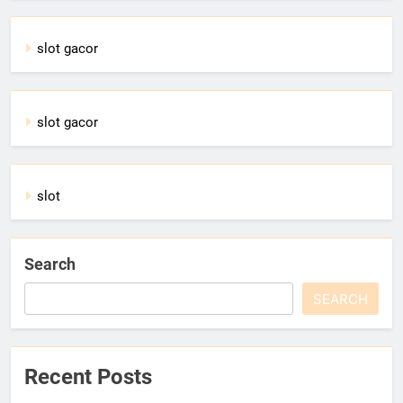
slot gacor
slot gacor
slot
Search
SEARCH
Recent Posts