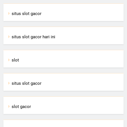
situs slot gacor
situs slot gacor hari ini
slot
situs slot gacor
slot gacor