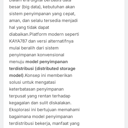
besar (big data), kebutuhan akan
sistem penyimpanan yang cepat,
aman, dan selalu tersedia menjadi
hal yang tidak dapat
diabaikan.Platform modern seperti
KAYA787 dan versi alternatifnya
mulai beralih dari sistem
penyimpanan konvensional
menuju
model penyimpanan
terdistribusi (distributed storage
model)
.Konsep ini memberikan
solusi untuk mengatasi
keterbatasan penyimpanan
terpusat yang rentan terhadap
kegagalan dan sulit diskalakan.
Eksplorasi ini bertujuan memahami
bagaimana model penyimpanan
terdistribusi bekerja, manfaat yang