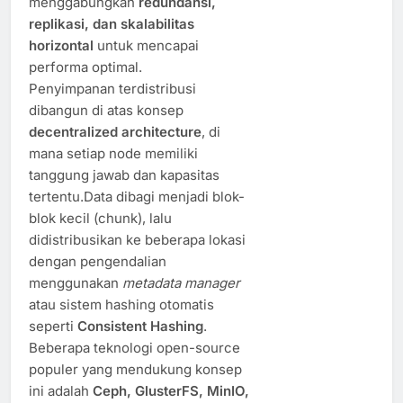
menggabungkan
redundansi,
replikasi, dan skalabilitas
horizontal
untuk mencapai
performa optimal.
Penyimpanan terdistribusi
dibangun di atas konsep
decentralized architecture
, di
mana setiap node memiliki
tanggung jawab dan kapasitas
tertentu.Data dibagi menjadi blok-
blok kecil (chunk), lalu
didistribusikan ke beberapa lokasi
dengan pengendalian
menggunakan
metadata manager
atau sistem hashing otomatis
seperti
Consistent Hashing
.
Beberapa teknologi open-source
populer yang mendukung konsep
ini adalah
Ceph, GlusterFS, MinIO,