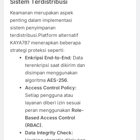
Sistem Terdistribusi
Keamanan merupakan aspek
penting dalam implementasi
sistem penyimpanan
terdistribusi.Platform alternatif
KAYA787 menerapkan beberapa
strategi proteksi seperti:
Enkripsi End-to-End:
Data
terenkripsi saat dikirim dan
disimpan menggunakan
algoritma
AES-256
.
Access Control Policy:
Setiap pengguna atau
layanan diberi izin sesuai
peran menggunakan
Role-
Based Access Control
(RBAC)
.
Data Integrity Check: