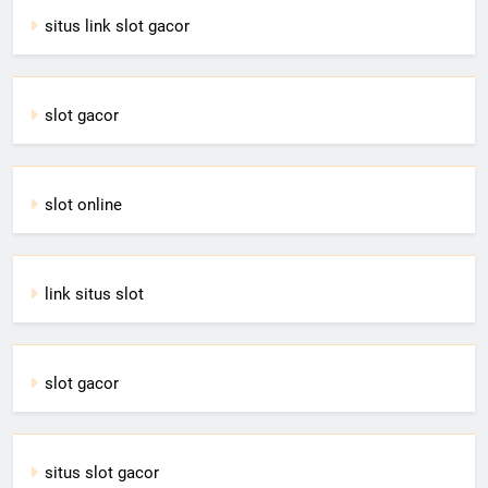
situs link slot gacor
slot gacor
slot online
link situs slot
slot gacor
situs slot gacor