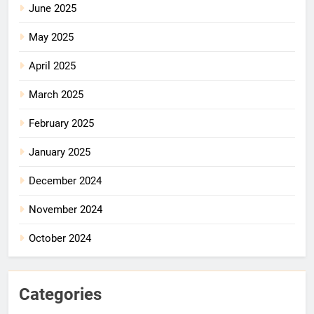
June 2025
May 2025
April 2025
March 2025
February 2025
January 2025
December 2024
November 2024
October 2024
Categories