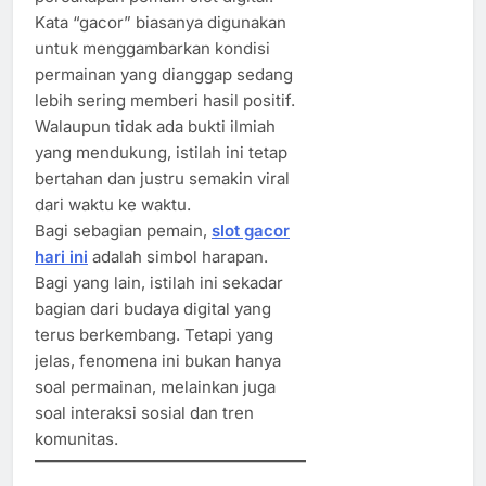
Kata “gacor” biasanya digunakan
untuk menggambarkan kondisi
permainan yang dianggap sedang
lebih sering memberi hasil positif.
Walaupun tidak ada bukti ilmiah
yang mendukung, istilah ini tetap
bertahan dan justru semakin viral
dari waktu ke waktu.
Bagi sebagian pemain,
slot gacor
hari ini
adalah simbol harapan.
Bagi yang lain, istilah ini sekadar
bagian dari budaya digital yang
terus berkembang. Tetapi yang
jelas, fenomena ini bukan hanya
soal permainan, melainkan juga
soal interaksi sosial dan tren
komunitas.