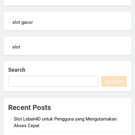
slot gacor
slot
Search
SEARCH
Recent Posts
Slot Lebah4D untuk Pengguna yang Mengutamakan
Akses Cepat