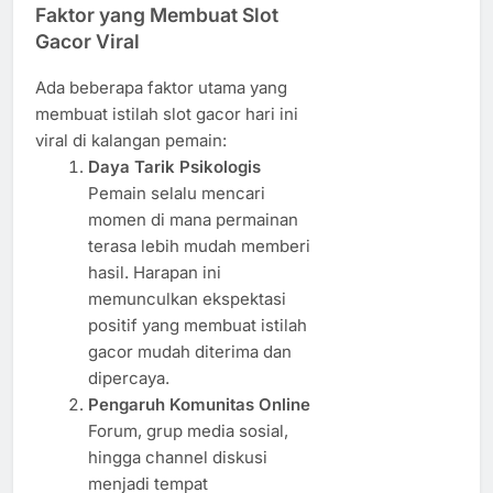
Faktor yang Membuat Slot
Gacor Viral
Ada beberapa faktor utama yang
membuat istilah slot gacor hari ini
viral di kalangan pemain:
Daya Tarik Psikologis
Pemain selalu mencari
momen di mana permainan
terasa lebih mudah memberi
hasil. Harapan ini
memunculkan ekspektasi
positif yang membuat istilah
gacor mudah diterima dan
dipercaya.
Pengaruh Komunitas Online
Forum, grup media sosial,
hingga channel diskusi
menjadi tempat