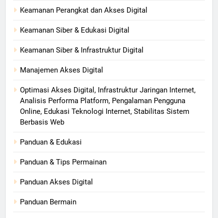
Keamanan Perangkat dan Akses Digital
Keamanan Siber & Edukasi Digital
Keamanan Siber & Infrastruktur Digital
Manajemen Akses Digital
Optimasi Akses Digital, Infrastruktur Jaringan Internet,
Analisis Performa Platform, Pengalaman Pengguna
Online, Edukasi Teknologi Internet, Stabilitas Sistem
Berbasis Web
Panduan & Edukasi
Panduan & Tips Permainan
Panduan Akses Digital
Panduan Bermain