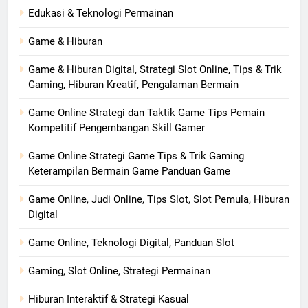
Edukasi & Teknologi Permainan
Game & Hiburan
Game & Hiburan Digital, Strategi Slot Online, Tips & Trik
Gaming, Hiburan Kreatif, Pengalaman Bermain
Game Online Strategi dan Taktik Game Tips Pemain
Kompetitif Pengembangan Skill Gamer
Game Online Strategi Game Tips & Trik Gaming
Keterampilan Bermain Game Panduan Game
Game Online, Judi Online, Tips Slot, Slot Pemula, Hiburan
Digital
Game Online, Teknologi Digital, Panduan Slot
Gaming, Slot Online, Strategi Permainan
Hiburan Interaktif & Strategi Kasual