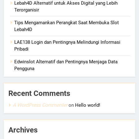
Lebah4D Alternatif untuk Akses Digital yang Lebih
Terorganisir
Tips Mengamankan Perangkat Saat Membuka Slot
Lebah4D
LAE138 Login dan Pentingnya Melindungi Informasi
Pribadi
Edwinslot Alternatif dan Pentingnya Menjaga Data
Pengguna
Recent Comments
A WordPress Commenter
on
Hello world!
Archives