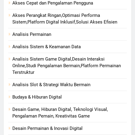
Akses Cepat dan Pengalaman Pengguna
Akses Perangkat Ringan,Optimasi Performa
Sistem,Platform Digital Inklusif,Solusi Akses Efisien
Analisis Permainan
Analisis Sistem & Keamanan Data
Analisis Sistem Game Digital,Desain Interaksi
Online,Studi Pengalaman Bermain,Platform Permainan
Terstruktur
Analisis Slot & Strategi Waktu Bermain
Budaya & Hiburan Digital
Desain Game, Hiburan Digital, Teknologi Visual,
Pengalaman Pemain, Kreativitas Game
Desain Permainan & Inovasi Digital