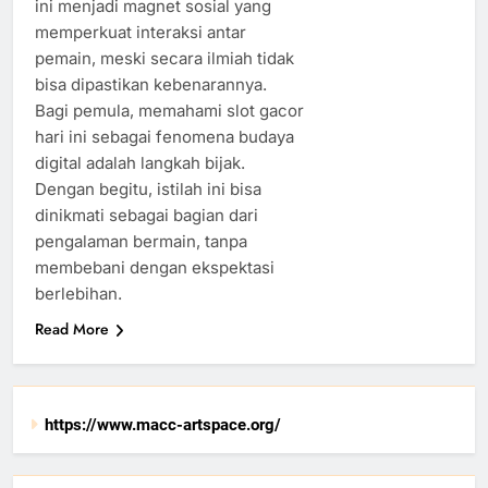
ini menjadi magnet sosial yang
memperkuat interaksi antar
pemain, meski secara ilmiah tidak
bisa dipastikan kebenarannya.
Bagi pemula, memahami slot gacor
hari ini sebagai fenomena budaya
digital adalah langkah bijak.
Dengan begitu, istilah ini bisa
dinikmati sebagai bagian dari
pengalaman bermain, tanpa
membebani dengan ekspektasi
berlebihan.
Read More
https://www.macc-artspace.org/