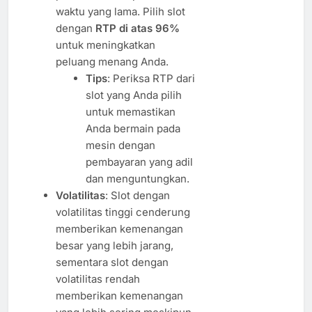
waktu yang lama. Pilih slot
dengan
RTP di atas 96%
untuk meningkatkan
peluang menang Anda.
Tips
: Periksa RTP dari
slot yang Anda pilih
untuk memastikan
Anda bermain pada
mesin dengan
pembayaran yang adil
dan menguntungkan.
Volatilitas
: Slot dengan
volatilitas tinggi cenderung
memberikan kemenangan
besar yang lebih jarang,
sementara slot dengan
volatilitas rendah
memberikan kemenangan