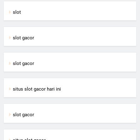
slot
slot gacor
slot gacor
situs slot gacor hari ini
slot gacor