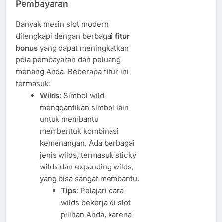
Pembayaran
Banyak mesin slot modern
dilengkapi dengan berbagai
fitur
bonus
yang dapat meningkatkan
pola pembayaran dan peluang
menang Anda. Beberapa fitur ini
termasuk:
Wilds
: Simbol wild
menggantikan simbol lain
untuk membantu
membentuk kombinasi
kemenangan. Ada berbagai
jenis wilds, termasuk sticky
wilds dan expanding wilds,
yang bisa sangat membantu.
Tips
: Pelajari cara
wilds bekerja di slot
pilihan Anda, karena