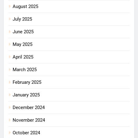
August 2025
July 2025
June 2025
May 2025
April 2025
March 2025
February 2025
January 2025
December 2024
November 2024
October 2024