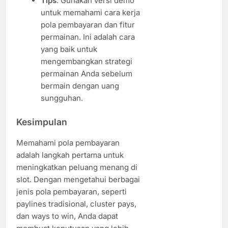
Tips
: Gunakan versi demo
untuk memahami cara kerja
pola pembayaran dan fitur
permainan. Ini adalah cara
yang baik untuk
mengembangkan strategi
permainan Anda sebelum
bermain dengan uang
sungguhan.
Kesimpulan
Memahami pola pembayaran
adalah langkah pertama untuk
meningkatkan peluang menang di
slot. Dengan mengetahui berbagai
jenis pola pembayaran, seperti
paylines tradisional, cluster pays,
dan ways to win, Anda dapat