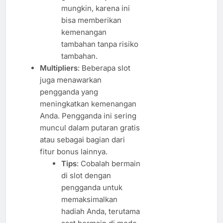
mungkin, karena ini
bisa memberikan
kemenangan
tambahan tanpa risiko
tambahan.
Multipliers
: Beberapa slot
juga menawarkan
pengganda yang
meningkatkan kemenangan
Anda. Pengganda ini sering
muncul dalam putaran gratis
atau sebagai bagian dari
fitur bonus lainnya.
Tips
: Cobalah bermain
di slot dengan
pengganda untuk
memaksimalkan
hadiah Anda, terutama