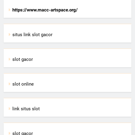
https://www.macc-artspace.org/
situs link slot gacor
slot gacor
slot online
link situs slot
slot gacor