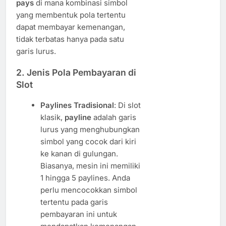
pays
di mana kombinasi simbol
yang membentuk pola tertentu
dapat membayar kemenangan,
tidak terbatas hanya pada satu
garis lurus.
2. Jenis Pola Pembayaran di
Slot
Paylines Tradisional
: Di slot
klasik,
payline
adalah garis
lurus yang menghubungkan
simbol yang cocok dari kiri
ke kanan di gulungan.
Biasanya, mesin ini memiliki
1 hingga 5 paylines. Anda
perlu mencocokkan simbol
tertentu pada garis
pembayaran ini untuk