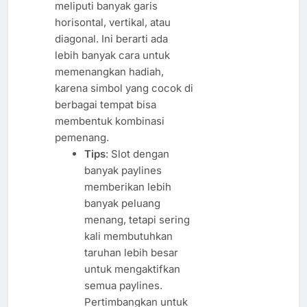
meliputi banyak garis
horisontal, vertikal, atau
diagonal. Ini berarti ada
lebih banyak cara untuk
memenangkan hadiah,
karena simbol yang cocok di
berbagai tempat bisa
membentuk kombinasi
pemenang.
Tips
: Slot dengan
banyak paylines
memberikan lebih
banyak peluang
menang, tetapi sering
kali membutuhkan
taruhan lebih besar
untuk mengaktifkan
semua paylines.
Pertimbangkan untuk