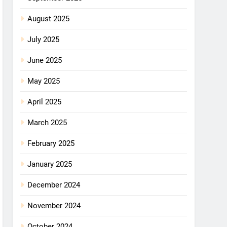
August 2025
July 2025
June 2025
May 2025
April 2025
March 2025
February 2025
January 2025
December 2024
November 2024
October 2024