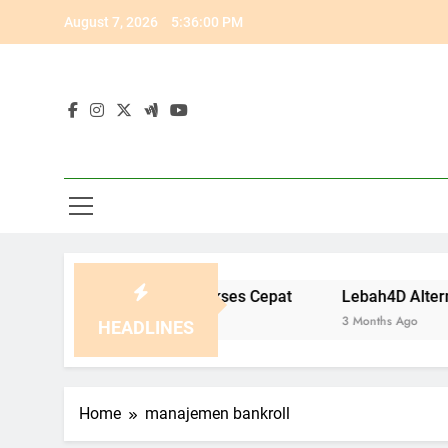
Skip
August 7, 2026
5:36:01 PM
to
content
Nam
Namice Off
 Mengutamakan Akses Cepat
Lebah4D Alternatif untuk A
3 Months Ago
HEADLINES
Home
manajemen bankroll