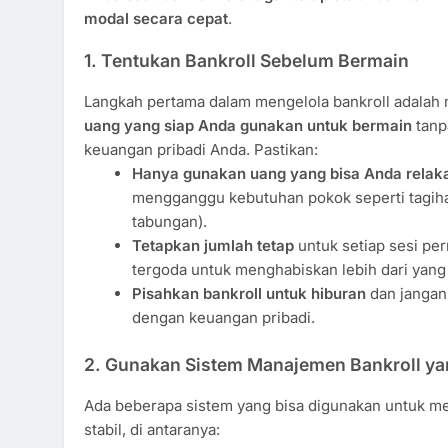
modal secara cepat
.
1.
Tentukan Bankroll Sebelum Bermain
Langkah pertama dalam mengelola bankroll adala
uang yang siap Anda gunakan untuk bermain
tanp
keuangan pribadi Anda. Pastikan:
Hanya gunakan uang yang bisa Anda relaka
mengganggu kebutuhan pokok seperti tagiha
tabungan).
Tetapkan jumlah tetap
untuk setiap sesi per
tergoda untuk menghabiskan lebih dari yang
Pisahkan bankroll untuk hiburan
dan janga
dengan keuangan pribadi.
2.
Gunakan Sistem Manajemen Bankroll yan
Ada beberapa sistem yang bisa digunakan untuk me
stabil, di antaranya: