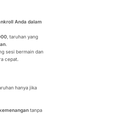
bankroll Anda dalam
000
, taruhan yang
ran
.
ng sesi bermain dan
a cepat.
aruhan hanya jika
kemenangan
tanpa