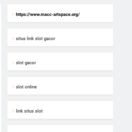
https://www.macc-artspace.org/
situs link slot gacor
slot gacor
slot online
link situs slot