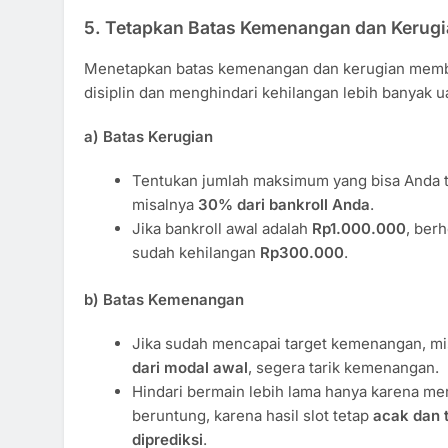
5.
Tetapkan Batas Kemenangan dan Kerugi
Menetapkan batas kemenangan dan kerugian memb
disiplin dan menghindari kehilangan lebih banyak u
a) Batas Kerugian
Tentukan jumlah maksimum yang bisa Anda te
misalnya
30% dari bankroll Anda
.
Jika bankroll awal adalah
Rp1.000.000
, berh
sudah kehilangan
Rp300.000
.
b) Batas Kemenangan
Jika sudah mencapai target kemenangan, m
dari modal awal
, segera tarik kemenangan.
Hindari bermain lebih lama hanya karena me
beruntung, karena hasil slot tetap
acak dan 
diprediksi
.