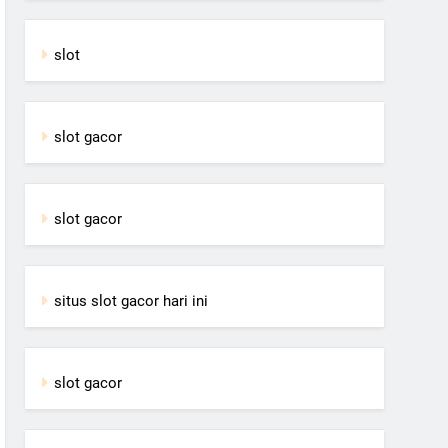
slot
slot gacor
slot gacor
situs slot gacor hari ini
slot gacor