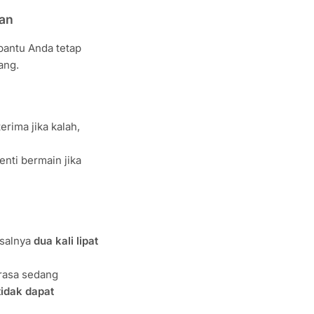
an
antu Anda tetap
ang.
rima jika kalah,
enti bermain jika
isalnya
dua kali lipat
rasa sedang
tidak dapat