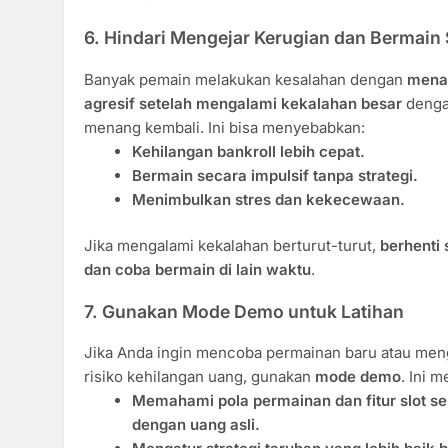
6.
Hindari Mengejar Kerugian dan Bermain
Banyak pemain melakukan kesalahan dengan
menai
agresif setelah mengalami kekalahan besar
denga
menang kembali. Ini bisa menyebabkan:
Kehilangan bankroll lebih cepat.
Bermain secara impulsif tanpa strategi.
Menimbulkan stres dan kekecewaan.
Jika mengalami kekalahan berturut-turut,
berhenti 
dan coba bermain di lain waktu
.
7.
Gunakan Mode Demo untuk Latihan
Jika Anda ingin mencoba permainan baru atau mengu
risiko kehilangan uang, gunakan
mode demo
. Ini 
Memahami pola permainan dan fitur slot s
dengan uang asli.