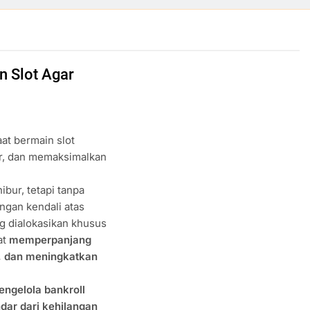
n Slot Agar
aat bermain slot
sar, dan memaksimalkan
bur, tetapi tanpa
angan kendali atas
g dialokasikan khusus
at
memperpanjang
r, dan meningkatkan
engelola bankroll
ndar dari kehilangan