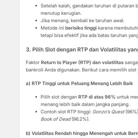
Setelah kalah, gandakan taruhan di putaran 
menutup kerugian.
Jika menang, kembali ke taruhan awal.
Metode ini
berisiko tinggi
karena membutuhka
tetapi bisa efektif jika ada batas taruhan ya
3.
Pilih Slot dengan RTP dan Volatilitas ya
Faktor
Return to Player (RTP) dan volatilitas
sanga
bankroll Anda digunakan. Berikut cara memilih slot 
a) RTP Tinggi untuk Peluang Menang Lebih Baik
Pilih slot dengan
RTP di atas 96%
untuk men
menang lebih baik dalam jangka panjang.
Contoh slot RTP tinggi:
Gonzo’s Quest
(96%
Book of Dead
(96.2%).
b) Volatilitas Rendah hingga Menengah untuk Ber