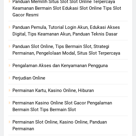
Panduan Memilih Situs Slot Slot Online Terpercaya
Keamanan Bermain Slot Edukasi Slot Online Tips Slot
Gacor Resmi
Panduan Pemula, Tutorial Login Akun, Edukasi Akses
Digital, Tips Keamanan Akun, Panduan Teknis Dasar
Panduan Slot Online, Tips Bermain Slot, Strategi
Permainan, Pengelolaan Modal, Situs Slot Terpercaya
Pengalaman Akses dan Kenyamanan Pengguna
Perjudian Online
Permainan Kartu, Kasino Online, Hiburan
Permainan Kasino Online Slot Gacor Pengalaman
Bermain Slot Tips Bermain Slot
Permainan Slot Online, Kasino Online, Panduan
Permainan