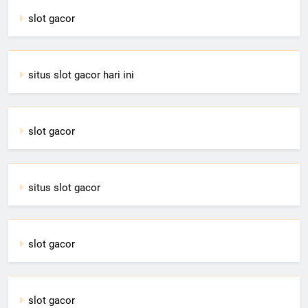
slot gacor
situs slot gacor hari ini
slot gacor
situs slot gacor
slot gacor
slot gacor