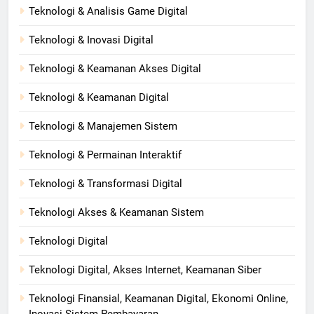
Teknologi & Analisis Game Digital
Teknologi & Inovasi Digital
Teknologi & Keamanan Akses Digital
Teknologi & Keamanan Digital
Teknologi & Manajemen Sistem
Teknologi & Permainan Interaktif
Teknologi & Transformasi Digital
Teknologi Akses & Keamanan Sistem
Teknologi Digital
Teknologi Digital, Akses Internet, Keamanan Siber
Teknologi Finansial, Keamanan Digital, Ekonomi Online,
Inovasi Sistem Pembayaran