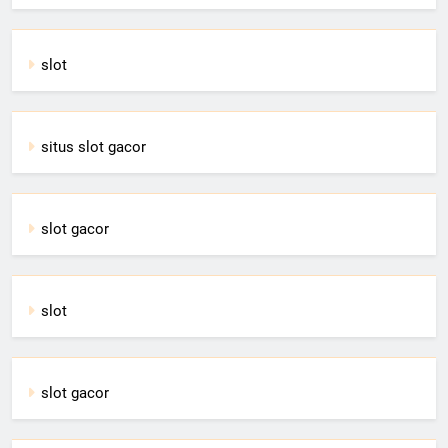
slot
situs slot gacor
slot gacor
slot
slot gacor