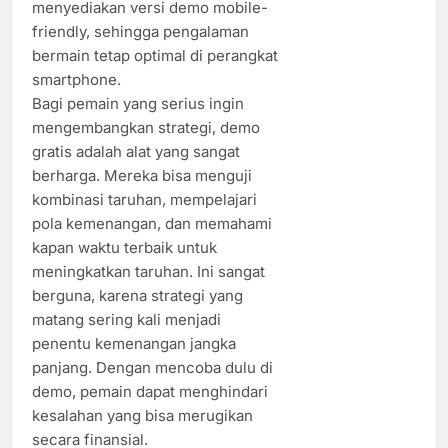
menyediakan versi demo mobile-
friendly, sehingga pengalaman
bermain tetap optimal di perangkat
smartphone.
Bagi pemain yang serius ingin
mengembangkan strategi, demo
gratis adalah alat yang sangat
berharga. Mereka bisa menguji
kombinasi taruhan, mempelajari
pola kemenangan, dan memahami
kapan waktu terbaik untuk
meningkatkan taruhan. Ini sangat
berguna, karena strategi yang
matang sering kali menjadi
penentu kemenangan jangka
panjang. Dengan mencoba dulu di
demo, pemain dapat menghindari
kesalahan yang bisa merugikan
secara finansial.