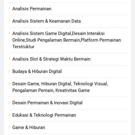
Analisis Permainan
Analisis Sistem & Keamanan Data
Analisis Sistem Game Digital,Desain Interaksi
Online,Studi Pengalaman Bermain,Platform Permainan
Terstruktur
Analisis Slot & Strategi Waktu Bermain
Budaya & Hiburan Digital
Desain Game, Hiburan Digital, Teknologi Visual,
Pengalaman Pemain, Kreativitas Game
Desain Permainan & Inovasi Digital
Edukasi & Teknologi Permainan
Game & Hiburan