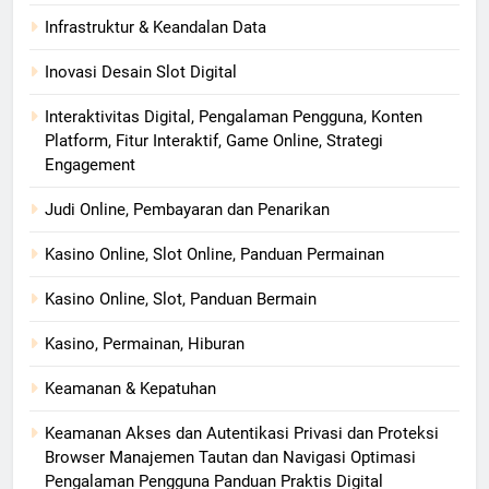
Infrastruktur & Keandalan Data
Inovasi Desain Slot Digital
Interaktivitas Digital, Pengalaman Pengguna, Konten
Platform, Fitur Interaktif, Game Online, Strategi
Engagement
Judi Online, Pembayaran dan Penarikan
Kasino Online, Slot Online, Panduan Permainan
Kasino Online, Slot, Panduan Bermain
Kasino, Permainan, Hiburan
Keamanan & Kepatuhan
Keamanan Akses dan Autentikasi Privasi dan Proteksi
Browser Manajemen Tautan dan Navigasi Optimasi
Pengalaman Pengguna Panduan Praktis Digital