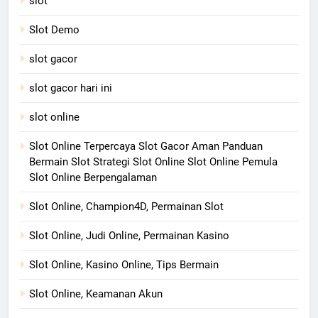
slot
Slot Demo
slot gacor
slot gacor hari ini
slot online
Slot Online Terpercaya Slot Gacor Aman Panduan
Bermain Slot Strategi Slot Online Slot Online Pemula
Slot Online Berpengalaman
Slot Online, Champion4D, Permainan Slot
Slot Online, Judi Online, Permainan Kasino
Slot Online, Kasino Online, Tips Bermain
Slot Online, Keamanan Akun