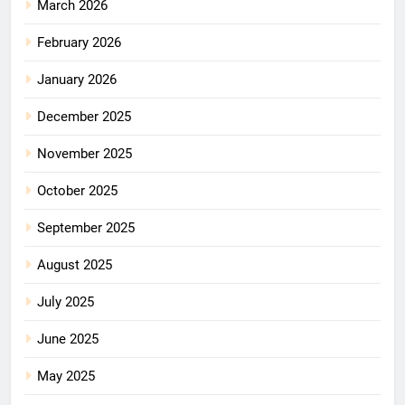
March 2026
February 2026
January 2026
December 2025
November 2025
October 2025
September 2025
August 2025
July 2025
June 2025
May 2025