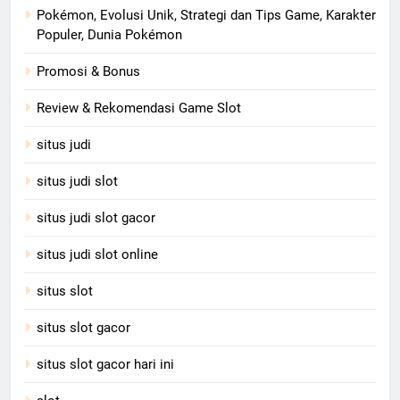
Pokémon, Evolusi Unik, Strategi dan Tips Game, Karakter
Populer, Dunia Pokémon
Promosi & Bonus
Review & Rekomendasi Game Slot
situs judi
situs judi slot
situs judi slot gacor
situs judi slot online
situs slot
situs slot gacor
situs slot gacor hari ini