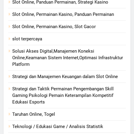
Slot Online, Panduan Permainan, Strategi Kasino
Slot Online, Permainan Kasino, Panduan Permainan
Slot Online, Permainan Kasino, Slot Gacor
slot terpercaya
Solusi Akses Digital,Manajemen Koneksi
Online,Keamanan Sistem Internet,Optimasi Infrastruktur
Platform
Strategi dan Manajemen Keuangan dalam Slot Online
Strategi dan Taktik Permainan Pengembangan Skill
Gaming Psikologi Pemain Keterampilan Kompetitif
Edukasi Esports
Taruhan Online, Togel
Teknologi / Edukasi Game / Analisis Statistik