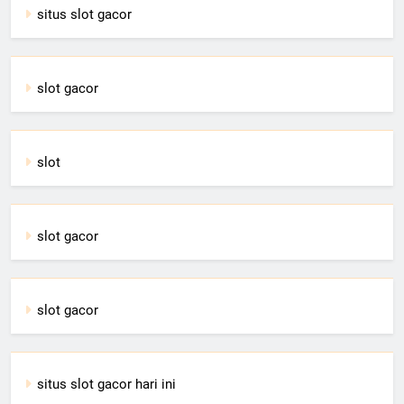
situs slot gacor
slot gacor
slot
slot gacor
slot gacor
situs slot gacor hari ini