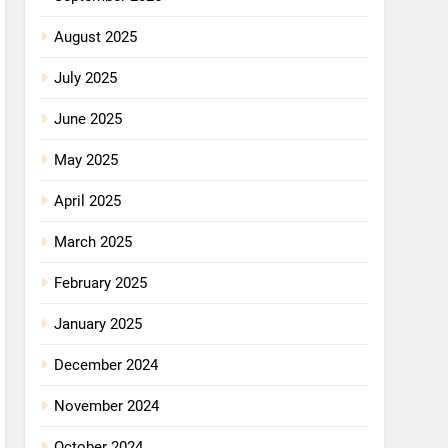
August 2025
July 2025
June 2025
May 2025
April 2025
March 2025
February 2025
January 2025
December 2024
November 2024
October 2024