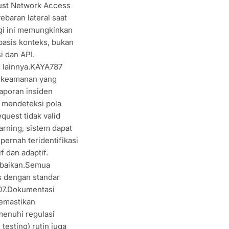
rust Network Access
aran lateral saat
ogi ini memungkinkan
asis konteks, bukan
i dan API.
g lainnya.KAYA787
r keamanan yang
laporan insiden
k mendeteksi pola
equest tidak valid
arning, sistem dapat
pernah teridentifikasi
f dan adaptif.
iabaikan.Semua
s dengan standar
207.Dokumentasi
memastikan
enuhi regulasi
testing) rutin juga