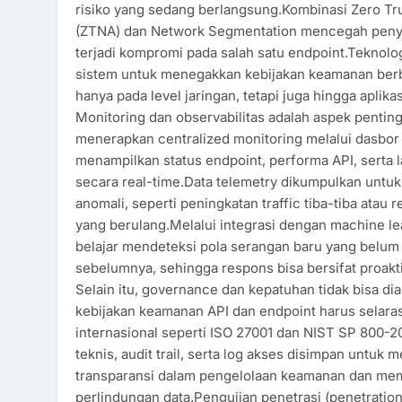
risiko yang sedang berlangsung.Kombinasi Zero T
(ZTNA) dan Network Segmentation mencegah penyeb
terjadi kompromi pada salah satu endpoint.Teknol
sistem untuk menegakkan kebijakan keamanan berb
hanya pada level jaringan, tetapi juga hingga aplikas
Monitoring dan observabilitas adalah aspek pentin
menerapkan centralized monitoring melalui dasbo
menampilkan status endpoint, performa API, serta 
secara real-time.Data telemetry dikumpulkan untu
anomali, seperti peningkatan traffic tiba-tiba atau r
yang berulang.Melalui integrasi dengan machine le
belajar mendeteksi pola serangan baru yang belum 
sebelumnya, sehingga respons bisa bersifat proakti
Selain itu, governance dan kepatuhan tidak bisa d
kebijakan keamanan API dan endpoint harus selara
internasional seperti ISO 27001 dan NIST SP 800-
teknis, audit trail, serta log akses disimpan untuk 
transparansi dalam pengelolaan keamanan dan mem
perlindungan data.Pengujian penetrasi (penetration 