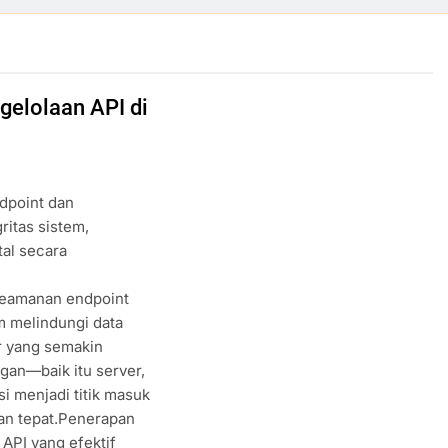
gelolaan API di
dpoint dan
itas sistem,
tal secara
 keamanan endpoint
 melindungi data
r yang semakin
gan—baik itu server,
 menjadi titik masuk
gan tepat.Penerapan
API yang efektif