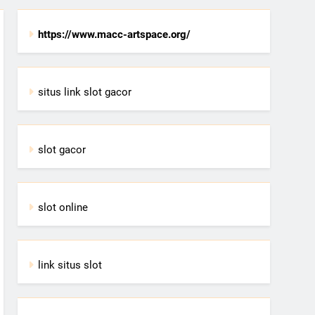
https://www.macc-artspace.org/
situs link slot gacor
slot gacor
slot online
link situs slot