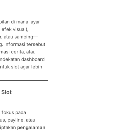
ilan di mana layar
efek visual),
h, atau samping—
. Informasi tersebut
masi cerita, atau
pendekatan dashboard
ntuk slot agar lebih
 Slot
p fokus pada
s, payline, atau
ciptakan
pengalaman