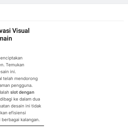
vasi Visual
main
menciptakan
ien. Temukan
sain ini.
al telah mendorong
aman pengguna.
dalah
slot dengan
dibagi ke dalam dua
atan desain ini tidak
kan efisiensi
 berbagai kalangan.