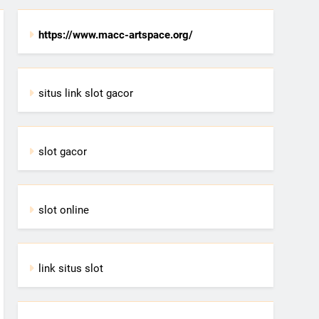
https://www.macc-artspace.org/
situs link slot gacor
slot gacor
slot online
link situs slot