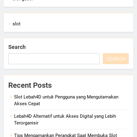
slot
Search
SEARCH
Recent Posts
Slot Lebah4D untuk Pengguna yang Mengutamakan
Akses Cepat
Lebah4D Alternatif untuk Akses Digital yang Lebih
Terorganisir
Tips Mengamankan Perangkat Saat Membuka Slot