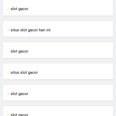
slot gacor
situs slot gacor hari ini
slot gacor
situs slot gacor
slot gacor
slot gacor