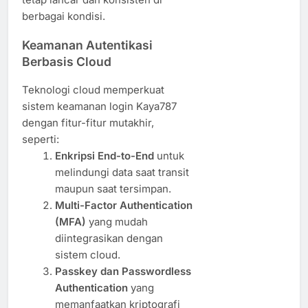
berbagai kondisi.
Keamanan Autentikasi
Berbasis Cloud
Teknologi cloud memperkuat
sistem keamanan login Kaya787
dengan fitur-fitur mutakhir,
seperti:
Enkripsi End-to-End
untuk
melindungi data saat transit
maupun saat tersimpan.
Multi-Factor Authentication
(MFA)
yang mudah
diintegrasikan dengan
sistem cloud.
Passkey dan Passwordless
Authentication
yang
memanfaatkan kriptografi