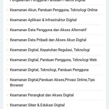
Keamanan Akun, Panduan Pengguna, Teknologi Online
Keamanan Aplikasi & Infrastruktur Digital
Keamanan Data Pengguna dan Akses Alternatif
Keamanan Data Pribadi dan Akses Akun Digital
Keamanan Digital, Kepatuhan Regulasi, Teknologi
Keamanan Digital, Panduan Pengguna, Teknologi Web
Keamanan Digital, Teknologi, Panduan Pengguna
Keamanan Digital,Panduan Akses,Privasi Online,Tips
Browser
Keamanan Perangkat dan Akses Digital
Keamanan Siber & Edukasi Digital