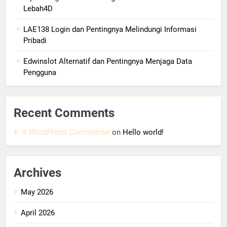
Lebah4D
LAE138 Login dan Pentingnya Melindungi Informasi
Pribadi
Edwinslot Alternatif dan Pentingnya Menjaga Data
Pengguna
Recent Comments
A WordPress Commenter
on
Hello world!
Archives
May 2026
April 2026