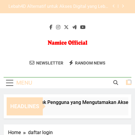
Skip
Tips Mengamankan Perangkat Saat Membuka
to
Slot Lebah4D
content
LAE138 Login dan Pentingnya Melindungi
Informasi Pribadi
Slot Lebah4D untuk Pengguna yang
Mengutamakan Akses Cepat
Lebah4D Alternatif untuk Akses Digital yang Lebih
Terorganisir
Namice Official
Namice Official Menyediakan Koleksi
Tips Mengamankan Perangkat Saat Membuka
NEWSLETTER
RANDOM NEWS
Slot Lebah4D
Fashion Berkualitas Dengan Desain
LAE138 Login dan Pentingnya Melindungi
Terbaru Dan Elegan.
Informasi Pribadi
MENU
lot Lebah4D untuk Pengguna yang Mengutamakan Akses Cepa
HEADLINES
Months Ago
Home
daftar login