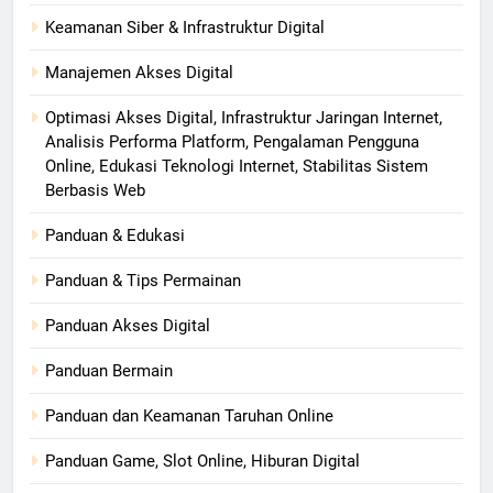
Keamanan Siber & Infrastruktur Digital
Manajemen Akses Digital
Optimasi Akses Digital, Infrastruktur Jaringan Internet,
Analisis Performa Platform, Pengalaman Pengguna
Online, Edukasi Teknologi Internet, Stabilitas Sistem
Berbasis Web
Panduan & Edukasi
Panduan & Tips Permainan
Panduan Akses Digital
Panduan Bermain
Panduan dan Keamanan Taruhan Online
Panduan Game, Slot Online, Hiburan Digital