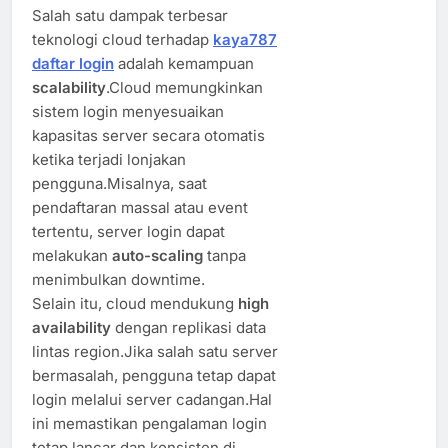
Salah satu dampak terbesar
teknologi cloud terhadap
kaya787
daftar login
adalah kemampuan
scalability
.Cloud memungkinkan
sistem login menyesuaikan
kapasitas server secara otomatis
ketika terjadi lonjakan
pengguna.Misalnya, saat
pendaftaran massal atau event
tertentu, server login dapat
melakukan
auto-scaling
tanpa
menimbulkan downtime.
Selain itu, cloud mendukung
high
availability
dengan replikasi data
lintas region.Jika salah satu server
bermasalah, pengguna tetap dapat
login melalui server cadangan.Hal
ini memastikan pengalaman login
tetap lancar dan konsisten di