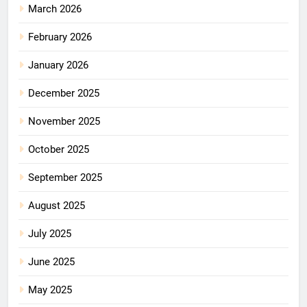
March 2026
February 2026
January 2026
December 2025
November 2025
October 2025
September 2025
August 2025
July 2025
June 2025
May 2025