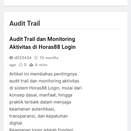
Audit Trail
Audit Trail dan Monitoring
Aktivitas di Horas88 Login
d023454
10 months
ago
0
6 mins
Artikel ini membahas pentingnya
audit trail dan monitoring aktivitas
di sistem Horas88 Login, mulai dari
konsep dasar, manfaat, hingga
praktik terbaik dalam menjaga
keamanan autentikasi,
transparansi, dan kepatuhan
digital.
Keamanan login adalah fondasi