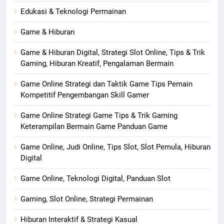
Edukasi & Teknologi Permainan
Game & Hiburan
Game & Hiburan Digital, Strategi Slot Online, Tips & Trik
Gaming, Hiburan Kreatif, Pengalaman Bermain
Game Online Strategi dan Taktik Game Tips Pemain
Kompetitif Pengembangan Skill Gamer
Game Online Strategi Game Tips & Trik Gaming
Keterampilan Bermain Game Panduan Game
Game Online, Judi Online, Tips Slot, Slot Pemula, Hiburan
Digital
Game Online, Teknologi Digital, Panduan Slot
Gaming, Slot Online, Strategi Permainan
Hiburan Interaktif & Strategi Kasual