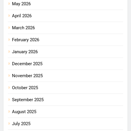
May 2026
April 2026
March 2026
February 2026
January 2026
December 2025
November 2025
October 2025
September 2025
August 2025
July 2025