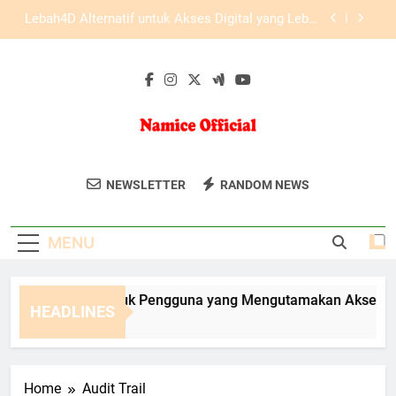
Skip
Tips Mengamankan Perangkat Saat Membuka
to
Slot Lebah4D
content
LAE138 Login dan Pentingnya Melindungi
Informasi Pribadi
Slot Lebah4D untuk Pengguna yang
Mengutamakan Akses Cepat
Lebah4D Alternatif untuk Akses Digital yang Lebih
Terorganisir
Namice Official
Namice Official Menyediakan Koleksi
Tips Mengamankan Perangkat Saat Membuka
NEWSLETTER
RANDOM NEWS
Slot Lebah4D
Fashion Berkualitas Dengan Desain
LAE138 Login dan Pentingnya Melindungi
Terbaru Dan Elegan.
Informasi Pribadi
MENU
lot Lebah4D untuk Pengguna yang Mengutamakan Akses Cepa
HEADLINES
Months Ago
Home
Audit Trail