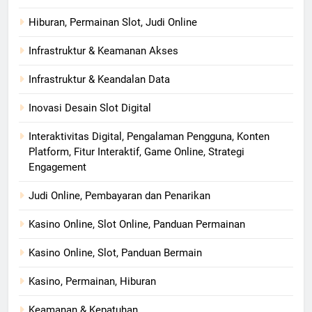
Hiburan, Permainan Slot, Judi Online
Infrastruktur & Keamanan Akses
Infrastruktur & Keandalan Data
Inovasi Desain Slot Digital
Interaktivitas Digital, Pengalaman Pengguna, Konten
Platform, Fitur Interaktif, Game Online, Strategi
Engagement
Judi Online, Pembayaran dan Penarikan
Kasino Online, Slot Online, Panduan Permainan
Kasino Online, Slot, Panduan Bermain
Kasino, Permainan, Hiburan
Keamanan & Kepatuhan