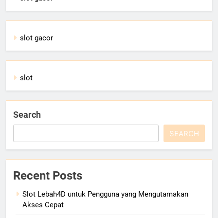
slot gacor
slot
Search
SEARCH
Recent Posts
Slot Lebah4D untuk Pengguna yang Mengutamakan
Akses Cepat