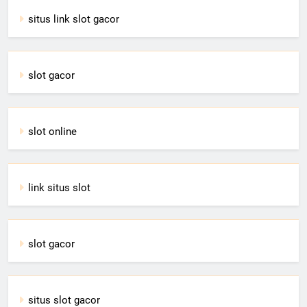
situs link slot gacor
slot gacor
slot online
link situs slot
slot gacor
situs slot gacor