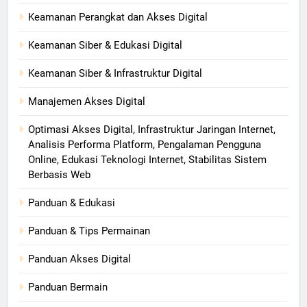
Keamanan Perangkat dan Akses Digital
Keamanan Siber & Edukasi Digital
Keamanan Siber & Infrastruktur Digital
Manajemen Akses Digital
Optimasi Akses Digital, Infrastruktur Jaringan Internet,
Analisis Performa Platform, Pengalaman Pengguna
Online, Edukasi Teknologi Internet, Stabilitas Sistem
Berbasis Web
Panduan & Edukasi
Panduan & Tips Permainan
Panduan Akses Digital
Panduan Bermain