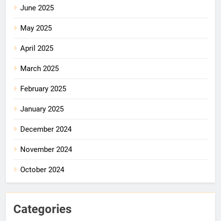
June 2025
May 2025
April 2025
March 2025
February 2025
January 2025
December 2024
November 2024
October 2024
Categories