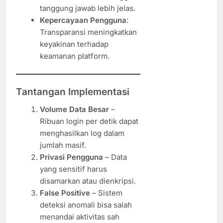
tanggung jawab lebih jelas.
Kepercayaan Pengguna
:
Transparansi meningkatkan
keyakinan terhadap
keamanan platform.
Tantangan Implementasi
Volume Data Besar
–
Ribuan login per detik dapat
menghasilkan log dalam
jumlah masif.
Privasi Pengguna
– Data
yang sensitif harus
disamarkan atau dienkripsi.
False Positive
– Sistem
deteksi anomali bisa salah
menandai aktivitas sah