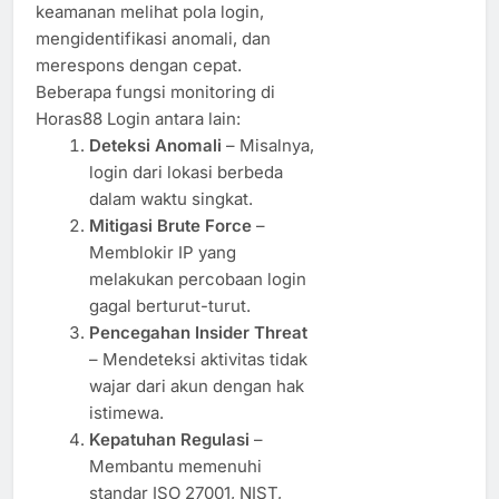
keamanan melihat pola login,
mengidentifikasi anomali, dan
merespons dengan cepat.
Beberapa fungsi monitoring di
Horas88 Login antara lain:
Deteksi Anomali
– Misalnya,
login dari lokasi berbeda
dalam waktu singkat.
Mitigasi Brute Force
–
Memblokir IP yang
melakukan percobaan login
gagal berturut-turut.
Pencegahan Insider Threat
– Mendeteksi aktivitas tidak
wajar dari akun dengan hak
istimewa.
Kepatuhan Regulasi
–
Membantu memenuhi
standar ISO 27001, NIST,