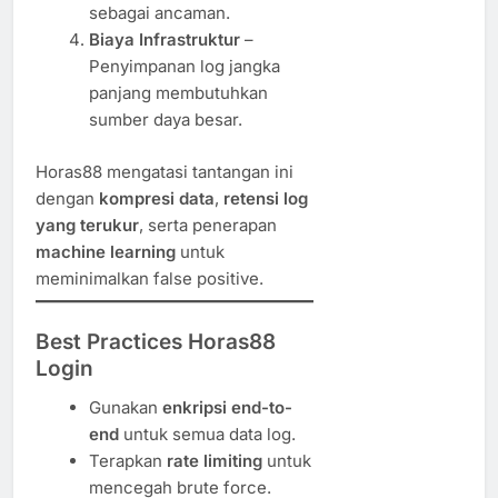
sebagai ancaman.
Biaya Infrastruktur
–
Penyimpanan log jangka
panjang membutuhkan
sumber daya besar.
Horas88 mengatasi tantangan ini
dengan
kompresi data
,
retensi log
yang terukur
, serta penerapan
machine learning
untuk
meminimalkan false positive.
Best Practices Horas88
Login
Gunakan
enkripsi end-to-
end
untuk semua data log.
Terapkan
rate limiting
untuk
mencegah brute force.