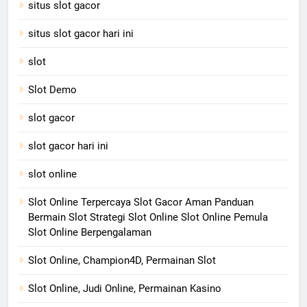
situs slot gacor
situs slot gacor hari ini
slot
Slot Demo
slot gacor
slot gacor hari ini
slot online
Slot Online Terpercaya Slot Gacor Aman Panduan
Bermain Slot Strategi Slot Online Slot Online Pemula
Slot Online Berpengalaman
Slot Online, Champion4D, Permainan Slot
Slot Online, Judi Online, Permainan Kasino