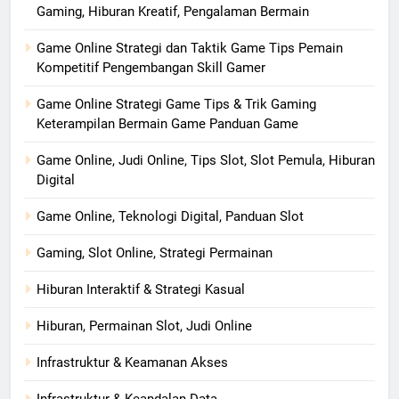
Gaming, Hiburan Kreatif, Pengalaman Bermain
Game Online Strategi dan Taktik Game Tips Pemain
Kompetitif Pengembangan Skill Gamer
Game Online Strategi Game Tips & Trik Gaming
Keterampilan Bermain Game Panduan Game
Game Online, Judi Online, Tips Slot, Slot Pemula, Hiburan
Digital
Game Online, Teknologi Digital, Panduan Slot
Gaming, Slot Online, Strategi Permainan
Hiburan Interaktif & Strategi Kasual
Hiburan, Permainan Slot, Judi Online
Infrastruktur & Keamanan Akses