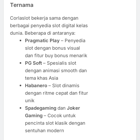
Ternama
Corlaslot bekerja sama dengan
berbagai penyedia slot digital kelas
dunia. Beberapa di antaranya:
Pragmatic Play
– Penyedia
slot dengan bonus visual
dan fitur buy bonus menarik
PG Soft
– Spesialis slot
dengan animasi smooth dan
tema khas Asia
Habanero
– Slot dinamis
dengan ritme cepat dan fitur
unik
Spadegaming
dan
Joker
Gaming
– Cocok untuk
pencinta slot klasik dengan
sentuhan modern