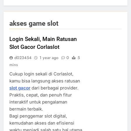
akses game slot
Login Sekali, Main Ratusan
Slot Gacor Corlaslot
d023454
1 year ago
0
5
mins
Cukup login sekali di Corlaslot,
kamu bisa langsung akses ratusan
slot gacor
dari berbagai provider.
Praktis, cepat, dan penuh fitur
interaktif untuk pengalaman
bermain terbaik.
Bagi penggemar slot digital,
kemudahan akses dan efisiensi
waktu menjadi salah satu hal utama