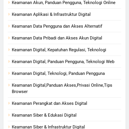
Keamanan Akun, Panduan Pengguna, Teknologi Online
Keamanan Aplikasi & Infrastruktur Digital
Keamanan Data Pengguna dan Akses Alternatif
Keamanan Data Pribadi dan Akses Akun Digital
Keamanan Digital, Kepatuhan Regulasi, Teknologi
Keamanan Digital, Panduan Pengguna, Teknologi Web
Keamanan Digital, Teknologi, Panduan Pengguna
Keamanan Digital,Panduan Akses,Privasi Online,Tips
Browser
Keamanan Perangkat dan Akses Digital
Keamanan Siber & Edukasi Digital
Keamanan Siber & Infrastruktur Digital