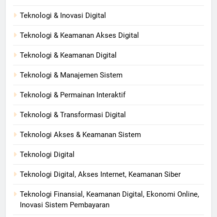
Teknologi & Inovasi Digital
Teknologi & Keamanan Akses Digital
Teknologi & Keamanan Digital
Teknologi & Manajemen Sistem
Teknologi & Permainan Interaktif
Teknologi & Transformasi Digital
Teknologi Akses & Keamanan Sistem
Teknologi Digital
Teknologi Digital, Akses Internet, Keamanan Siber
Teknologi Finansial, Keamanan Digital, Ekonomi Online,
Inovasi Sistem Pembayaran