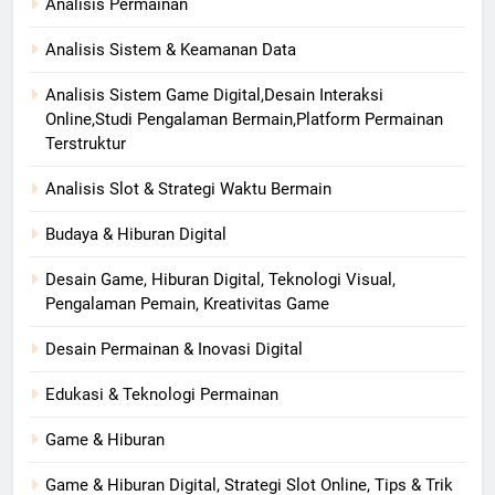
Analisis Permainan
Analisis Sistem & Keamanan Data
Analisis Sistem Game Digital,Desain Interaksi
Online,Studi Pengalaman Bermain,Platform Permainan
Terstruktur
Analisis Slot & Strategi Waktu Bermain
Budaya & Hiburan Digital
Desain Game, Hiburan Digital, Teknologi Visual,
Pengalaman Pemain, Kreativitas Game
Desain Permainan & Inovasi Digital
Edukasi & Teknologi Permainan
Game & Hiburan
Game & Hiburan Digital, Strategi Slot Online, Tips & Trik