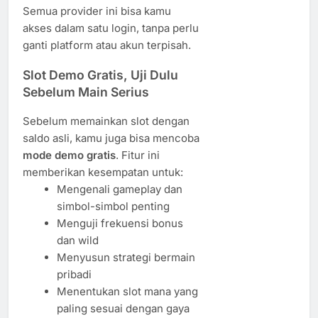
Semua provider ini bisa kamu
akses dalam satu login, tanpa perlu
ganti platform atau akun terpisah.
Slot Demo Gratis, Uji Dulu
Sebelum Main Serius
Sebelum memainkan slot dengan
saldo asli, kamu juga bisa mencoba
mode demo gratis
. Fitur ini
memberikan kesempatan untuk:
Mengenali gameplay dan
simbol-simbol penting
Menguji frekuensi bonus
dan wild
Menyusun strategi bermain
pribadi
Menentukan slot mana yang
paling sesuai dengan gaya