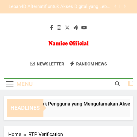
Skip
Tips Mengamankan Perangkat Saat Membuka
to
Slot Lebah4D
content
LAE138 Login dan Pentingnya Melindungi
Informasi Pribadi
Slot Lebah4D untuk Pengguna yang
Mengutamakan Akses Cepat
Lebah4D Alternatif untuk Akses Digital yang Lebih
Terorganisir
Namice Official
Namice Official Menyediakan Koleksi
Tips Mengamankan Perangkat Saat Membuka
NEWSLETTER
RANDOM NEWS
Slot Lebah4D
Fashion Berkualitas Dengan Desain
LAE138 Login dan Pentingnya Melindungi
Terbaru Dan Elegan.
Informasi Pribadi
MENU
lot Lebah4D untuk Pengguna yang Mengutamakan Akses Cepa
HEADLINES
Months Ago
Home
RTP Verification