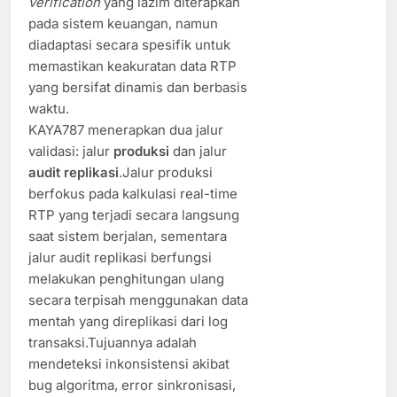
verification
yang lazim diterapkan
pada sistem keuangan, namun
diadaptasi secara spesifik untuk
memastikan keakuratan data RTP
yang bersifat dinamis dan berbasis
waktu.
KAYA787 menerapkan dua jalur
validasi: jalur
produksi
dan jalur
audit replikasi
.Jalur produksi
berfokus pada kalkulasi real-time
RTP yang terjadi secara langsung
saat sistem berjalan, sementara
jalur audit replikasi berfungsi
melakukan penghitungan ulang
secara terpisah menggunakan data
mentah yang direplikasi dari log
transaksi.Tujuannya adalah
mendeteksi inkonsistensi akibat
bug algoritma, error sinkronisasi,