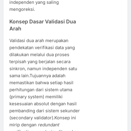
independen yang saling
mengoreksi.
Konsep Dasar Validasi Dua
Arah
Validasi dua arah merupakan
pendekatan verifikasi data yang
dilakukan melalui dua proses
terpisah yang berjalan secara
sinkron, namun independen satu
sama lain.Tujuannya adalah
memastikan bahwa setiap hasil
perhitungan dari sistem utama
(primary system) memiliki
kesesuaian absolut dengan hasil
pembanding dari sistem sekunder
(secondary validator).Konsep ini
mirip dengan
redundant