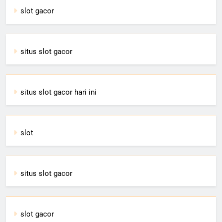
slot gacor
situs slot gacor
situs slot gacor hari ini
slot
situs slot gacor
slot gacor