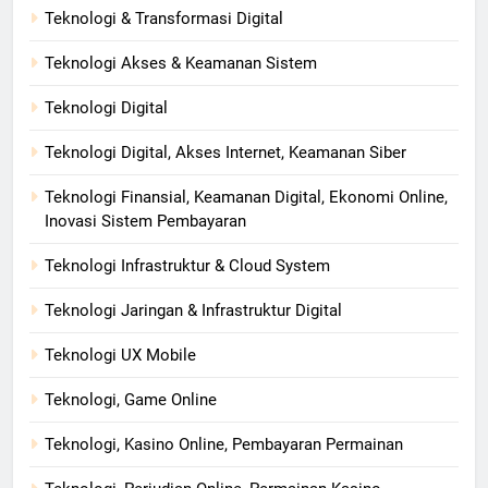
Teknologi & Transformasi Digital
Teknologi Akses & Keamanan Sistem
Teknologi Digital
Teknologi Digital, Akses Internet, Keamanan Siber
Teknologi Finansial, Keamanan Digital, Ekonomi Online,
Inovasi Sistem Pembayaran
Teknologi Infrastruktur & Cloud System
Teknologi Jaringan & Infrastruktur Digital
Teknologi UX Mobile
Teknologi, Game Online
Teknologi, Kasino Online, Pembayaran Permainan