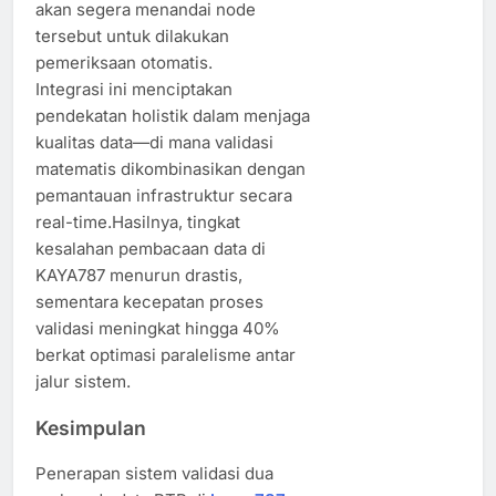
akan segera menandai node
tersebut untuk dilakukan
pemeriksaan otomatis.
Integrasi ini menciptakan
pendekatan holistik dalam menjaga
kualitas data—di mana validasi
matematis dikombinasikan dengan
pemantauan infrastruktur secara
real-time.Hasilnya, tingkat
kesalahan pembacaan data di
KAYA787 menurun drastis,
sementara kecepatan proses
validasi meningkat hingga 40%
berkat optimasi paralelisme antar
jalur sistem.
Kesimpulan
Penerapan sistem validasi dua