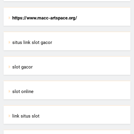
https://www.macc-artspace.org/
situs link slot gacor
slot gacor
slot online
link situs slot