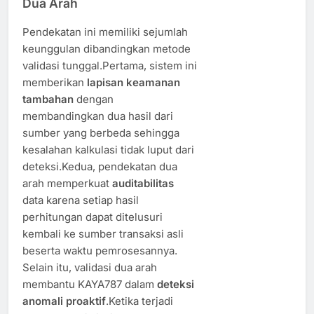
Dua Arah
Pendekatan ini memiliki sejumlah
keunggulan dibandingkan metode
validasi tunggal.Pertama, sistem ini
memberikan
lapisan keamanan
tambahan
dengan
membandingkan dua hasil dari
sumber yang berbeda sehingga
kesalahan kalkulasi tidak luput dari
deteksi.Kedua, pendekatan dua
arah memperkuat
auditabilitas
data karena setiap hasil
perhitungan dapat ditelusuri
kembali ke sumber transaksi asli
beserta waktu pemrosesannya.
Selain itu, validasi dua arah
membantu KAYA787 dalam
deteksi
anomali proaktif
.Ketika terjadi