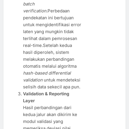
batch
verification
.Perbedaan
pendekatan ini bertujuan
untuk mengidentifikasi error
laten yang mungkin tidak
terlihat dalam pemrosesan
real-time.Setelah kedua
hasil diperoleh, sistem
melakukan perbandingan
otomatis melalui algoritma
hash-based differential
validation
untuk mendeteksi
selisih data sekecil apa pun.
Validation & Reporting
Layer
Hasil perbandingan dari
kedua jalur akan dikirim ke
modul validasi yang
memeriksa deviasi nilai