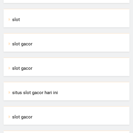
slot
slot gacor
slot gacor
situs slot gacor hari ini
slot gacor