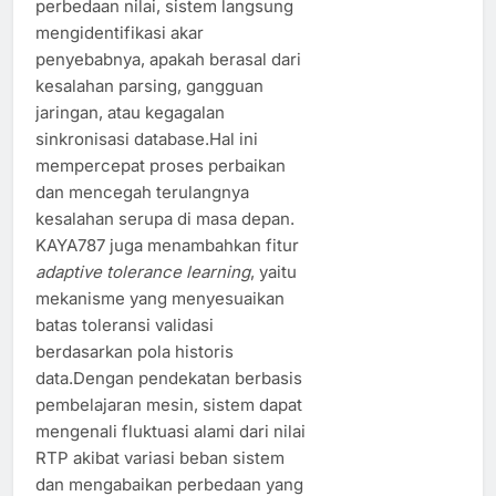
perbedaan nilai, sistem langsung
mengidentifikasi akar
penyebabnya, apakah berasal dari
kesalahan parsing, gangguan
jaringan, atau kegagalan
sinkronisasi database.Hal ini
mempercepat proses perbaikan
dan mencegah terulangnya
kesalahan serupa di masa depan.
KAYA787 juga menambahkan fitur
adaptive tolerance learning
, yaitu
mekanisme yang menyesuaikan
batas toleransi validasi
berdasarkan pola historis
data.Dengan pendekatan berbasis
pembelajaran mesin, sistem dapat
mengenali fluktuasi alami dari nilai
RTP akibat variasi beban sistem
dan mengabaikan perbedaan yang