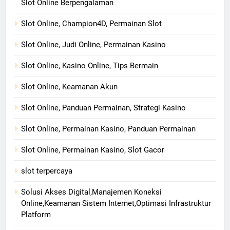
Slot Online Berpengalaman
Slot Online, Champion4D, Permainan Slot
Slot Online, Judi Online, Permainan Kasino
Slot Online, Kasino Online, Tips Bermain
Slot Online, Keamanan Akun
Slot Online, Panduan Permainan, Strategi Kasino
Slot Online, Permainan Kasino, Panduan Permainan
Slot Online, Permainan Kasino, Slot Gacor
slot terpercaya
Solusi Akses Digital,Manajemen Koneksi
Online,Keamanan Sistem Internet,Optimasi Infrastruktur
Platform