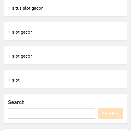
situs slot gacor
slot gacor
slot gacor
slot
Search
SEARCH