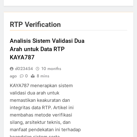
RTP Verification
Analisis Sistem Validasi Dua
Arah untuk Data RTP
KAYA787
d023454
10 months
ago
0
8 mins
KAYA787 menerapkan sistem
validasi dua arah untuk
memastikan keakuratan dan
integritas data RTP. Artikel ini
membahas metode verifikasi
silang, arsitektur teknis, dan
manfaat pendekatan ini terhadap
keandalan sistem serta