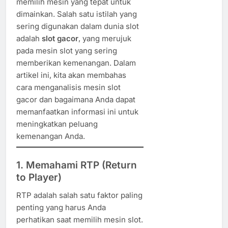
memilih mesin yang tepat untuk
dimainkan. Salah satu istilah yang
sering digunakan dalam dunia slot
adalah
slot gacor
, yang merujuk
pada mesin slot yang sering
memberikan kemenangan. Dalam
artikel ini, kita akan membahas
cara menganalisis mesin slot
gacor dan bagaimana Anda dapat
memanfaatkan informasi ini untuk
meningkatkan peluang
kemenangan Anda.
1. Memahami RTP (Return
to Player)
RTP adalah salah satu faktor paling
penting yang harus Anda
perhatikan saat memilih mesin slot.