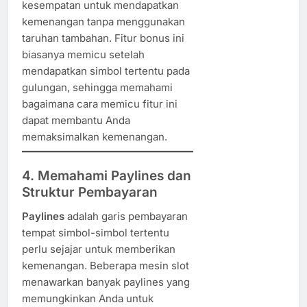
kesempatan untuk mendapatkan
kemenangan tanpa menggunakan
taruhan tambahan. Fitur bonus ini
biasanya memicu setelah
mendapatkan simbol tertentu pada
gulungan, sehingga memahami
bagaimana cara memicu fitur ini
dapat membantu Anda
memaksimalkan kemenangan.
4. Memahami Paylines dan
Struktur Pembayaran
Paylines
adalah garis pembayaran
tempat simbol-simbol tertentu
perlu sejajar untuk memberikan
kemenangan. Beberapa mesin slot
menawarkan banyak paylines yang
memungkinkan Anda untuk