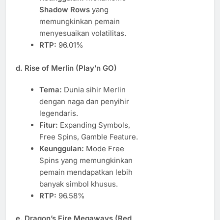
Shadow Rows
yang
memungkinkan pemain
menyesuaikan volatilitas.
RTP:
96.01%
d. Rise of Merlin (Play’n GO)
Tema:
Dunia sihir Merlin
dengan naga dan penyihir
legendaris.
Fitur:
Expanding Symbols,
Free Spins, Gamble Feature.
Keunggulan:
Mode Free
Spins yang memungkinkan
pemain mendapatkan lebih
banyak simbol khusus.
RTP:
96.58%
e. Dragon’s Fire Megaways (Red