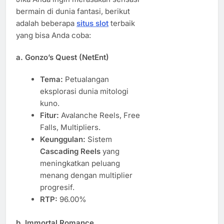
bermain di dunia fantasi, berikut
adalah beberapa
situs slot
terbaik
yang bisa Anda coba:
a. Gonzo’s Quest (NetEnt)
Tema:
Petualangan
eksplorasi dunia mitologi
kuno.
Fitur:
Avalanche Reels, Free
Falls, Multipliers.
Keunggulan:
Sistem
Cascading Reels
yang
meningkatkan peluang
menang dengan multiplier
progresif.
RTP:
96.00%
b. Immortal Romance