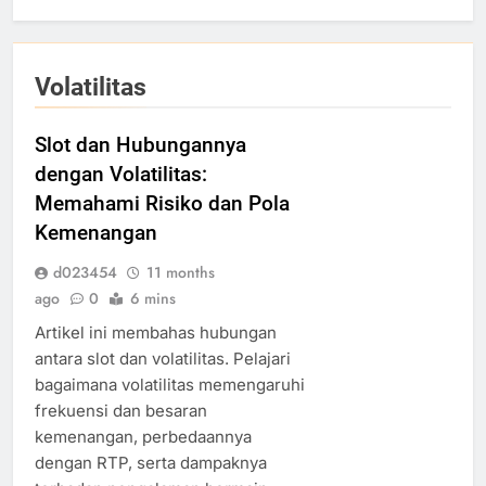
Volatilitas
Slot dan Hubungannya
dengan Volatilitas:
Memahami Risiko dan Pola
Kemenangan
d023454
11 months
ago
0
6 mins
Artikel ini membahas hubungan
antara slot dan volatilitas. Pelajari
bagaimana volatilitas memengaruhi
frekuensi dan besaran
kemenangan, perbedaannya
dengan RTP, serta dampaknya