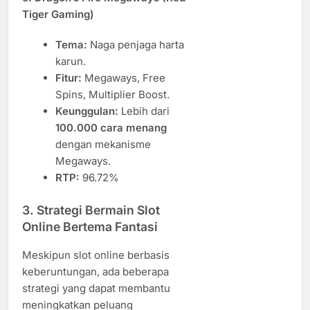
Tiger Gaming)
Tema:
Naga penjaga harta
karun.
Fitur:
Megaways, Free
Spins, Multiplier Boost.
Keunggulan:
Lebih dari
100.000 cara menang
dengan mekanisme
Megaways.
RTP:
96.72%
3. Strategi Bermain Slot
Online Bertema Fantasi
Meskipun slot online berbasis
keberuntungan, ada beberapa
strategi yang dapat membantu
meningkatkan peluang