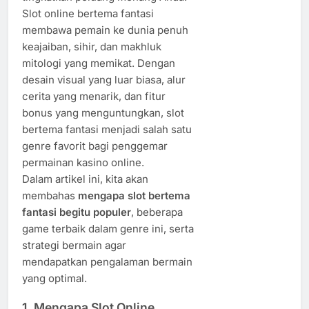
Slot online bertema fantasi
membawa pemain ke dunia penuh
keajaiban, sihir, dan makhluk
mitologi yang memikat. Dengan
desain visual yang luar biasa, alur
cerita yang menarik, dan fitur
bonus yang menguntungkan, slot
bertema fantasi menjadi salah satu
genre favorit bagi penggemar
permainan kasino online.
Dalam artikel ini, kita akan
membahas
mengapa slot bertema
fantasi begitu populer
, beberapa
game terbaik dalam genre ini, serta
strategi bermain agar
mendapatkan pengalaman bermain
yang optimal.
1. Mengapa Slot Online