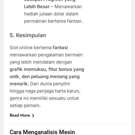
Lebih Besar
– Menawarkan
hadiah jutaan dolar dalam
permainan bertema fantasi.
5. Kesimpulan
Slot online bertema
fantasi
menawarkan pengalaman bermain
yang lebih mendalam dengan
grafik memukau, fitur bonus yang
unik, dan peluang menang yang
menarik
. Dari dunia penyihir
hingga naga penjaga harta karun,
genre ini memiliki sesuatu untuk
setiap pemain.
Read More
Cara Menganalisis Mesin