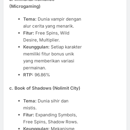
(Microgaming)
Tema:
Dunia vampir dengan
alur cerita yang menarik.
Fitur:
Free Spins, Wild
Desire, Multiplier.
Keunggulan:
Setiap karakter
memiliki fitur bonus unik
yang memberikan variasi
permainan.
RTP:
96.86%
c. Book of Shadows (Nolimit City)
Tema:
Dunia sihir dan
mistis.
Fitur:
Expanding Symbols,
Free Spins, Shadow Rows.
Keunggulan:
Mekanisme