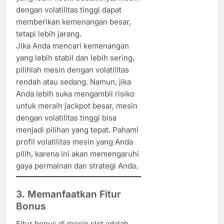
dengan volatilitas tinggi dapat
memberikan kemenangan besar,
tetapi lebih jarang.
Jika Anda mencari kemenangan
yang lebih stabil dan lebih sering,
pilihlah mesin dengan volatilitas
rendah atau sedang. Namun, jika
Anda lebih suka mengambil risiko
untuk meraih jackpot besar, mesin
dengan volatilitas tinggi bisa
menjadi pilihan yang tepat. Pahami
profil volatilitas mesin yang Anda
pilih, karena ini akan memengaruhi
gaya permainan dan strategi Anda.
3. Memanfaatkan Fitur
Bonus
Fitur bonus di mesin slot adalah