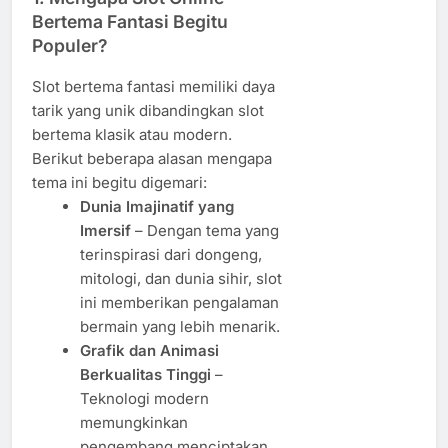
Bertema Fantasi Begitu
Populer?
Slot bertema fantasi memiliki daya
tarik yang unik dibandingkan slot
bertema klasik atau modern.
Berikut beberapa alasan mengapa
tema ini begitu digemari:
Dunia Imajinatif yang
Imersif
– Dengan tema yang
terinspirasi dari dongeng,
mitologi, dan dunia sihir, slot
ini memberikan pengalaman
bermain yang lebih menarik.
Grafik dan Animasi
Berkualitas Tinggi
–
Teknologi modern
memungkinkan
pengembang menciptakan