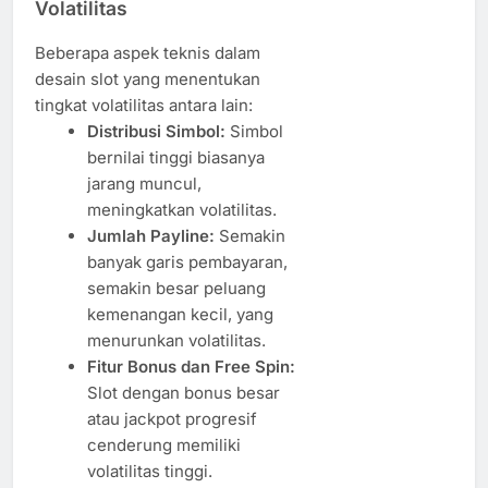
Volatilitas
Beberapa aspek teknis dalam
desain slot yang menentukan
tingkat volatilitas antara lain:
Distribusi Simbol:
Simbol
bernilai tinggi biasanya
jarang muncul,
meningkatkan volatilitas.
Jumlah Payline:
Semakin
banyak garis pembayaran,
semakin besar peluang
kemenangan kecil, yang
menurunkan volatilitas.
Fitur Bonus dan Free Spin:
Slot dengan bonus besar
atau jackpot progresif
cenderung memiliki
volatilitas tinggi.