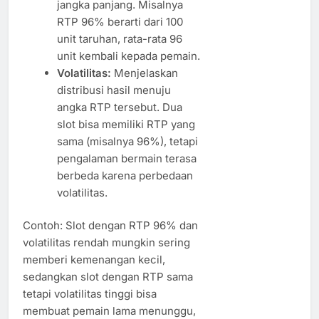
jangka panjang. Misalnya
RTP 96% berarti dari 100
unit taruhan, rata-rata 96
unit kembali kepada pemain.
Volatilitas:
Menjelaskan
distribusi hasil menuju
angka RTP tersebut. Dua
slot bisa memiliki RTP yang
sama (misalnya 96%), tetapi
pengalaman bermain terasa
berbeda karena perbedaan
volatilitas.
Contoh: Slot dengan RTP 96% dan
volatilitas rendah mungkin sering
memberi kemenangan kecil,
sedangkan slot dengan RTP sama
tetapi volatilitas tinggi bisa
membuat pemain lama menunggu,