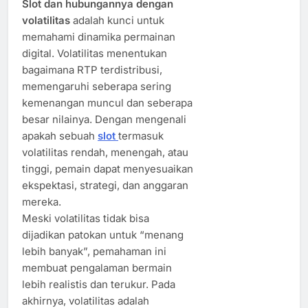
Slot dan hubungannya dengan
volatilitas
adalah kunci untuk
memahami dinamika permainan
digital. Volatilitas menentukan
bagaimana RTP terdistribusi,
memengaruhi seberapa sering
kemenangan muncul dan seberapa
besar nilainya. Dengan mengenali
apakah sebuah
slot
termasuk
volatilitas rendah, menengah, atau
tinggi, pemain dapat menyesuaikan
ekspektasi, strategi, dan anggaran
mereka.
Meski volatilitas tidak bisa
dijadikan patokan untuk “menang
lebih banyak”, pemahaman ini
membuat pengalaman bermain
lebih realistis dan terukur. Pada
akhirnya, volatilitas adalah