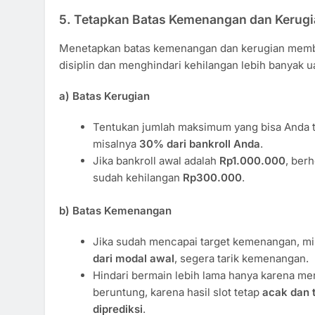
5.
Tetapkan Batas Kemenangan dan Kerugi
Menetapkan batas kemenangan dan kerugian memb
disiplin dan menghindari kehilangan lebih banyak u
a) Batas Kerugian
Tentukan jumlah maksimum yang bisa Anda te
misalnya
30% dari bankroll Anda
.
Jika bankroll awal adalah
Rp1.000.000
, berh
sudah kehilangan
Rp300.000
.
b) Batas Kemenangan
Jika sudah mencapai target kemenangan, m
dari modal awal
, segera tarik kemenangan.
Hindari bermain lebih lama hanya karena me
beruntung, karena hasil slot tetap
acak dan 
diprediksi
.