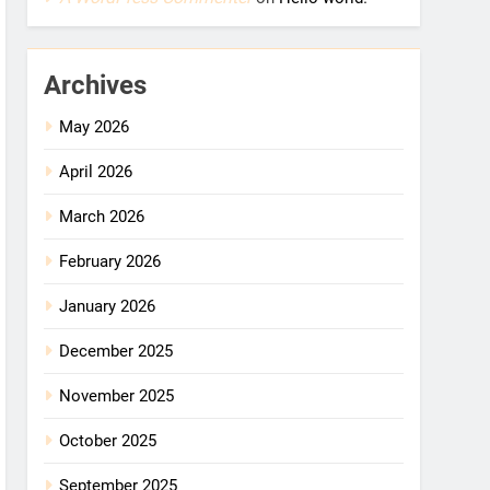
Archives
May 2026
April 2026
March 2026
February 2026
January 2026
December 2025
November 2025
October 2025
September 2025