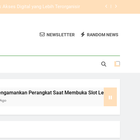
k Akses Digital yang Lebih Terorganisir
erangkat Saat Membuka Slot Lebah4D
ntingnya Melindungi Informasi Pribadi
NEWSLETTER
RANDOM NEWS
guna yang Mengutamakan Akses Cepat
 Terbaru Dan Elegan.
k Akses Digital yang Lebih Terorganisir
erangkat Saat Membuka Slot Lebah4D
ntingnya Melindungi Informasi Pribadi
Perangkat Saat Membuka Slot Lebah4D
LAE138 Login d
3 Months Ago