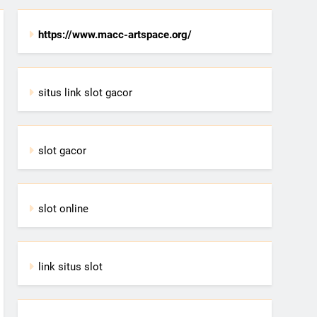
https://www.macc-artspace.org/
situs link slot gacor
slot gacor
slot online
link situs slot