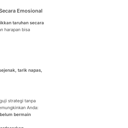
 Secara Emosional
kkan taruhan secara
n harapan bisa
sejenak, tarik napas,
ji strategi tanpa
memungkinkan Anda:
ebelum bermain