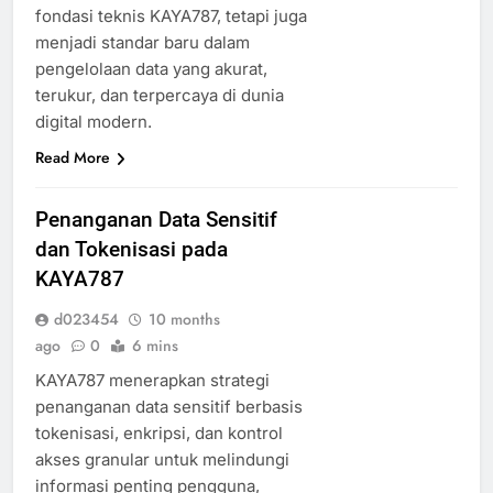
fondasi teknis KAYA787, tetapi juga
menjadi standar baru dalam
pengelolaan data yang akurat,
terukur, dan terpercaya di dunia
digital modern.
Read More
Penanganan Data Sensitif
dan Tokenisasi pada
KAYA787
d023454
10 months
ago
0
6 mins
KAYA787 menerapkan strategi
penanganan data sensitif berbasis
tokenisasi, enkripsi, dan kontrol
akses granular untuk melindungi
informasi penting pengguna,