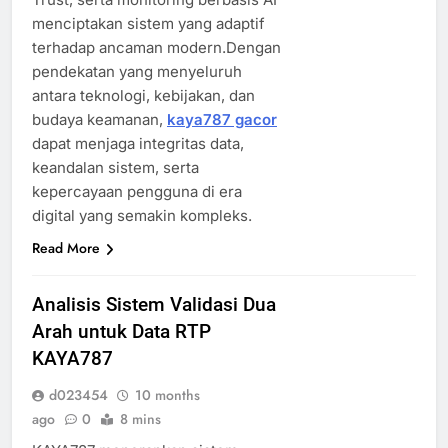
menciptakan sistem yang adaptif
terhadap ancaman modern.Dengan
pendekatan yang menyeluruh
antara teknologi, kebijakan, dan
budaya keamanan,
kaya787 gacor
dapat menjaga integritas data,
keandalan sistem, serta
kepercayaan pengguna di era
digital yang semakin kompleks.
Read More
Analisis Sistem Validasi Dua
Arah untuk Data RTP
KAYA787
d023454
10 months
ago
0
8 mins