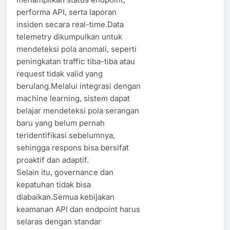
performa API, serta laporan
insiden secara real-time.Data
telemetry dikumpulkan untuk
mendeteksi pola anomali, seperti
peningkatan traffic tiba-tiba atau
request tidak valid yang
berulang.Melalui integrasi dengan
machine learning, sistem dapat
belajar mendeteksi pola serangan
baru yang belum pernah
teridentifikasi sebelumnya,
sehingga respons bisa bersifat
proaktif dan adaptif.
Selain itu, governance dan
kepatuhan tidak bisa
diabaikan.Semua kebijakan
keamanan API dan endpoint harus
selaras dengan standar