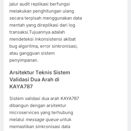
jalur audit replikasi berfungsi
melakukan penghitungan ulang
secara terpisah menggunakan data
mentah yang direplikasi dari log
transaksi.Tujuannya adalah
mendeteksi inkonsistensi akibat
bug algoritma, error sinkronisasi,
atau gangguan sistem
penyimpanan.
Arsitektur Teknis Sistem
Validasi Dua Arah di
KAYA787
Sistem validasi dua arah KAYA787
dibangun dengan arsitektur
microservices yang terhubung
melalui
message queue
untuk
memastikan sinkronisasi data