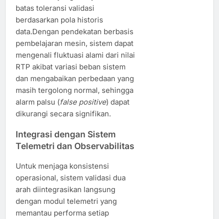
batas toleransi validasi
berdasarkan pola historis
data.Dengan pendekatan berbasis
pembelajaran mesin, sistem dapat
mengenali fluktuasi alami dari nilai
RTP akibat variasi beban sistem
dan mengabaikan perbedaan yang
masih tergolong normal, sehingga
alarm palsu (
false positive
) dapat
dikurangi secara signifikan.
Integrasi dengan Sistem
Telemetri dan Observabilitas
Untuk menjaga konsistensi
operasional, sistem validasi dua
arah diintegrasikan langsung
dengan modul telemetri yang
memantau performa setiap