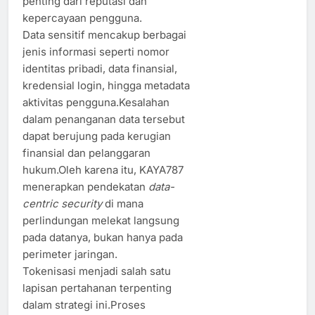
penting dari reputasi dan
kepercayaan pengguna.
Data sensitif mencakup berbagai
jenis informasi seperti nomor
identitas pribadi, data finansial,
kredensial login, hingga metadata
aktivitas pengguna.Kesalahan
dalam penanganan data tersebut
dapat berujung pada kerugian
finansial dan pelanggaran
hukum.Oleh karena itu, KAYA787
menerapkan pendekatan
data-
centric security
di mana
perlindungan melekat langsung
pada datanya, bukan hanya pada
perimeter jaringan.
Tokenisasi menjadi salah satu
lapisan pertahanan terpenting
dalam strategi ini.Proses