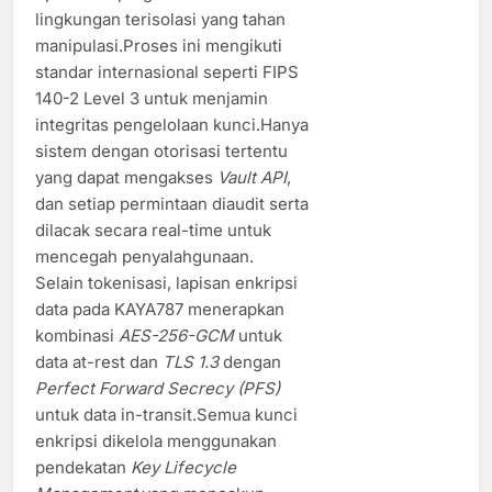
lingkungan terisolasi yang tahan
manipulasi.Proses ini mengikuti
standar internasional seperti FIPS
140-2 Level 3 untuk menjamin
integritas pengelolaan kunci.Hanya
sistem dengan otorisasi tertentu
yang dapat mengakses
Vault API
,
dan setiap permintaan diaudit serta
dilacak secara real-time untuk
mencegah penyalahgunaan.
Selain tokenisasi, lapisan enkripsi
data pada KAYA787 menerapkan
kombinasi
AES-256-GCM
untuk
data at-rest dan
TLS 1.3
dengan
Perfect Forward Secrecy (PFS)
untuk data in-transit.Semua kunci
enkripsi dikelola menggunakan
pendekatan
Key Lifecycle