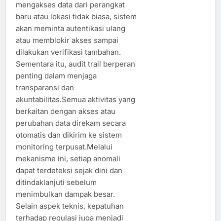
mengakses data dari perangkat
baru atau lokasi tidak biasa, sistem
akan meminta autentikasi ulang
atau memblokir akses sampai
dilakukan verifikasi tambahan.
Sementara itu, audit trail berperan
penting dalam menjaga
transparansi dan
akuntabilitas.Semua aktivitas yang
berkaitan dengan akses atau
perubahan data direkam secara
otomatis dan dikirim ke sistem
monitoring terpusat.Melalui
mekanisme ini, setiap anomali
dapat terdeteksi sejak dini dan
ditindaklanjuti sebelum
menimbulkan dampak besar.
Selain aspek teknis, kepatuhan
terhadap regulasi juga menjadi