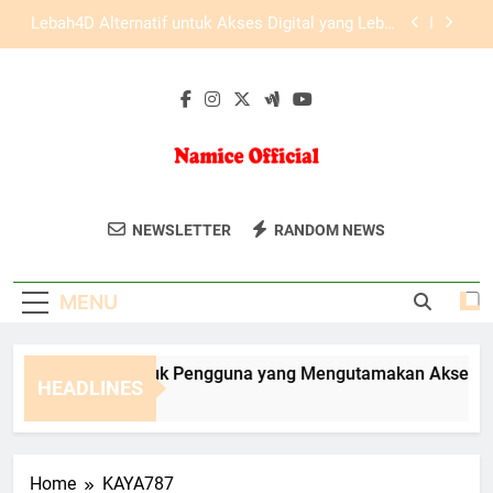
Skip
Tips Mengamankan Perangkat Saat Membuka
to
Slot Lebah4D
content
LAE138 Login dan Pentingnya Melindungi
Informasi Pribadi
Slot Lebah4D untuk Pengguna yang
Mengutamakan Akses Cepat
Lebah4D Alternatif untuk Akses Digital yang Lebih
Terorganisir
Namice Official
Namice Official Menyediakan Koleksi
Tips Mengamankan Perangkat Saat Membuka
NEWSLETTER
RANDOM NEWS
Slot Lebah4D
Fashion Berkualitas Dengan Desain
LAE138 Login dan Pentingnya Melindungi
Terbaru Dan Elegan.
Informasi Pribadi
MENU
ot Lebah4D untuk Pengguna yang Mengutamakan Akses Cepa
HEADLINES
Months Ago
Home
KAYA787