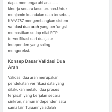
dapat memengaruhi analisis
kinerja secara keseluruhan.Untuk
menjamin keandalan data tersebut,
KAYA787 mengembangkan sistem
validasi dua arah
yang berfungsi
memastikan setiap nilai RTP
terverifikasi dari dua jalur
independen yang saling
mengoreksi.
Konsep Dasar Validasi Dua
Arah
Validasi dua arah merupakan
pendekatan verifikasi data yang
dilakukan melalui dua proses
terpisah yang berjalan secara
sinkron, namun independen satu
sama lain.Tujuannya adalah