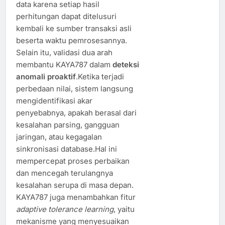
data karena setiap hasil
perhitungan dapat ditelusuri
kembali ke sumber transaksi asli
beserta waktu pemrosesannya.
Selain itu, validasi dua arah
membantu KAYA787 dalam
deteksi
anomali proaktif
.Ketika terjadi
perbedaan nilai, sistem langsung
mengidentifikasi akar
penyebabnya, apakah berasal dari
kesalahan parsing, gangguan
jaringan, atau kegagalan
sinkronisasi database.Hal ini
mempercepat proses perbaikan
dan mencegah terulangnya
kesalahan serupa di masa depan.
KAYA787 juga menambahkan fitur
adaptive tolerance learning
, yaitu
mekanisme yang menyesuaikan