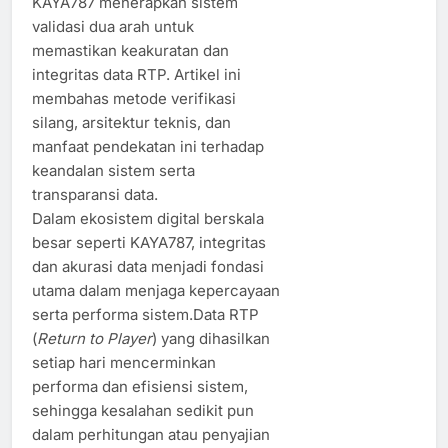
KAYA787 menerapkan sistem
validasi dua arah untuk
memastikan keakuratan dan
integritas data RTP. Artikel ini
membahas metode verifikasi
silang, arsitektur teknis, dan
manfaat pendekatan ini terhadap
keandalan sistem serta
transparansi data.
Dalam ekosistem digital berskala
besar seperti KAYA787, integritas
dan akurasi data menjadi fondasi
utama dalam menjaga kepercayaan
serta performa sistem.Data RTP
(
Return to Player
) yang dihasilkan
setiap hari mencerminkan
performa dan efisiensi sistem,
sehingga kesalahan sedikit pun
dalam perhitungan atau penyajian