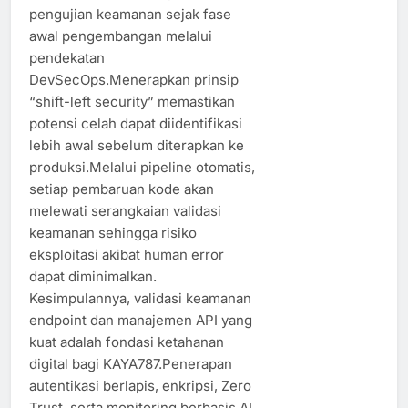
pengujian keamanan sejak fase
awal pengembangan melalui
pendekatan
DevSecOps.Menerapkan prinsip
“shift-left security” memastikan
potensi celah dapat diidentifikasi
lebih awal sebelum diterapkan ke
produksi.Melalui pipeline otomatis,
setiap pembaruan kode akan
melewati serangkaian validasi
keamanan sehingga risiko
eksploitasi akibat human error
dapat diminimalkan.
Kesimpulannya, validasi keamanan
endpoint dan manajemen API yang
kuat adalah fondasi ketahanan
digital bagi KAYA787.Penerapan
autentikasi berlapis, enkripsi, Zero
Trust, serta monitoring berbasis AI