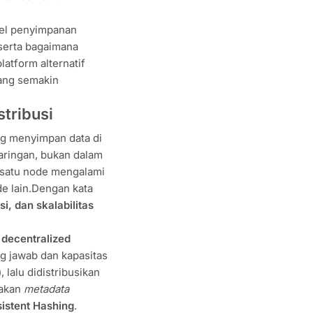
del penyimpanan
 serta bagaimana
atform alternatif
yang semakin
tribusi
ng menyimpan data di
aringan, bukan dalam
a satu node mengalami
de lain.Dengan kata
si, dan skalabilitas
p
decentralized
ng jawab dan kapasitas
 lalu didistribusikan
nakan
metadata
istent Hashing
.