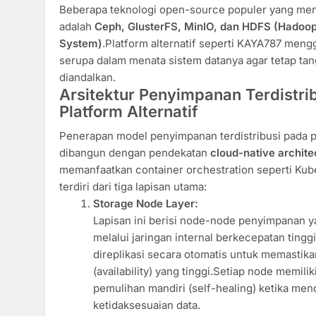
Beberapa teknologi open-source populer yang me
adalah
Ceph, GlusterFS, MinIO, dan HDFS (Hadoop 
System)
.Platform alternatif seperti KAYA787 men
serupa dalam menata sistem datanya agar tetap ta
diandalkan.
Arsitektur Penyimpanan Terdistrib
Platform Alternatif
Penerapan model penyimpanan terdistribusi pada pl
dibangun dengan pendekatan
cloud-native archite
memanfaatkan container orchestration seperti Kube
terdiri dari tiga lapisan utama:
Storage Node Layer:
Lapisan ini berisi node-node penyimpanan y
melalui jaringan internal berkecepatan tingg
direplikasi secara otomatis untuk memastika
(availability) yang tinggi.Setiap node memil
pemulihan mandiri (self-healing) ketika men
ketidaksesuaian data.