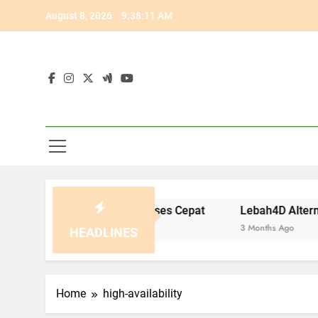
Skip
August 8, 2026
9:38:12 AM
to
content
Nam
Namice Off
ang Mengutamakan Akses Cepat
Lebah4D Alternatif untu
3 Months Ago
HEADLINES
Home
high-availability