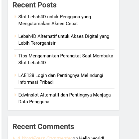
Recent Posts
Slot Lebah4D untuk Pengguna yang
Mengutamakan Akses Cepat
Lebah4D Alternatif untuk Akses Digital yang
Lebih Terorganisir
Tips Mengamankan Perangkat Saat Membuka
Slot Lebah4D
LAE138 Login dan Pentingnya Melindungi
Informasi Pribadi
Edwinslot Alternatif dan Pentingnya Menjaga
Data Pengguna
Recent Comments
A WordPress Commenter
on
Hello world!