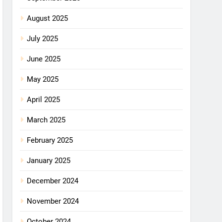
August 2025
July 2025
June 2025
May 2025
April 2025
March 2025
February 2025
January 2025
December 2024
November 2024
October 2024