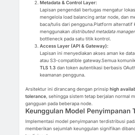
Metadata & Control Layer:
Lapisan pengendali bertugas mengatur lokasi
mengelola load balancing antar node, dan 
baca/tulis dari pengguna.Platform alternati
menggunakan
distributed metadata manager
bottleneck pada satu titik kontrol.
Access Layer (API & Gateway):
Lapisan ini menyediakan akses aman ke data
atau S3-compatible gateway.Semua komunika
TLS 1.3
dan token autentikasi berbasis OAut
keamanan pengguna.
Arsitektur ini dirancang dengan prinsip
high availab
tolerance
, sehingga sistem tetap berjalan normal m
gangguan pada beberapa node.
Keunggulan Model Penyimpanan Te
Implementasi model penyimpanan terdistribusi pada 
memberikan sejumlah keunggulan signifikan diban