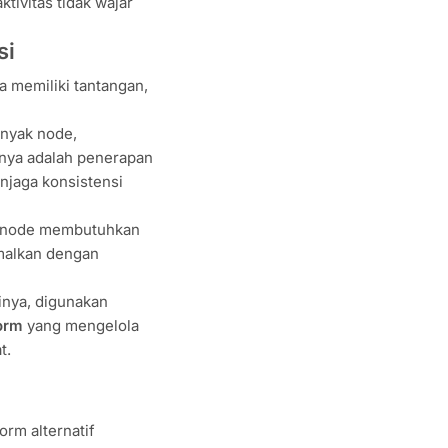
tivitas tidak wajar
si
a memiliki tantangan,
anyak node,
inya adalah penerapan
jaga konsistensi
r node membutuhkan
malkan dengan
nya, digunakan
orm
yang mengelola
t.
orm alternatif