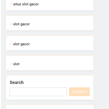
situs slot gacor
slot gacor
slot gacor
slot
Search
SEARCH