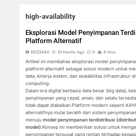
high-availability
Eksplorasi Model Penyimpanan Terdis
Platform Alternatif
D023454
10 Months Ago
0
8 Mins
Artikel ini membahas eksplorasi model penyimpanan
platform alternatif sebagai solusi modern untuk m
data, kinerja sistem, dan skalabilitas infrastruktur di
computing.
Dalam era digital berbasis data besar (big data), k
penyimpanan yang cepat, aman, dan selalu tersedia
tidak dapat diabaikan.Platform modern seperti KAY
alternatifnya mulai beralih dari sistem penyimpana
menuju
model penyimpanan terdistribusi (distribu
model)
.Konsep ini memberikan solusi untuk menga
penyimpanan terpusat yang rentan terhadap kegagal