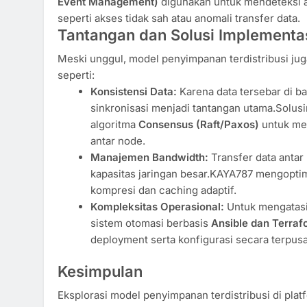
Event Management)
digunakan untuk mendeteksi ak
seperti akses tidak sah atau anomali transfer data.
Tantangan dan Solusi Implementa
Meski unggul, model penyimpanan terdistribusi jug
seperti:
Konsistensi Data:
Karena data tersebar di b
sinkronisasi menjadi tantangan utama.Solus
algoritma
Consensus (Raft/Paxos)
untuk men
antar node.
Manajemen Bandwidth:
Transfer data anta
kapasitas jaringan besar.KAYA787 mengopti
kompresi dan caching adaptif.
Kompleksitas Operasional:
Untuk mengatasi
sistem otomasi berbasis
Ansible dan Terraf
deployment serta konfigurasi secara terpusa
Kesimpulan
Eksplorasi model penyimpanan terdistribusi di platf