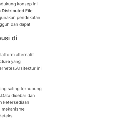
ndukung konsep ini
Distributed File
ggunakan pendekatan
ngguh dan dapat
usi di
atform alternatif
cture
yang
rnetes.Arsitektur ini
ang saling terhubung
i.Data disebar dan
n ketersediaan
iki mekanisme
deteksi