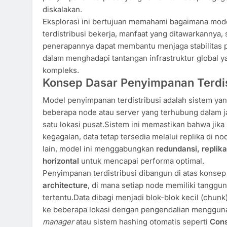
diskalakan.
Eksplorasi ini bertujuan memahami bagaimana mo
terdistribusi bekerja, manfaat yang ditawarkannya,
penerapannya dapat membantu menjaga stabilitas pl
dalam menghadapi tantangan infrastruktur global 
kompleks.
Konsep Dasar Penyimpanan Terdis
Model penyimpanan terdistribusi adalah sistem ya
beberapa node atau server yang terhubung dalam j
satu lokasi pusat.Sistem ini memastikan bahwa jik
kegagalan, data tetap tersedia melalui replika di no
lain, model ini menggabungkan
redundansi, replika
horizontal
untuk mencapai performa optimal.
Penyimpanan terdistribusi dibangun di atas konse
architecture
, di mana setiap node memiliki tanggu
tertentu.Data dibagi menjadi blok-blok kecil (chunk),
ke beberapa lokasi dengan pengendalian menggu
manager
atau sistem hashing otomatis seperti
Cons