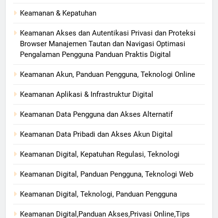
Keamanan & Kepatuhan
Keamanan Akses dan Autentikasi Privasi dan Proteksi
Browser Manajemen Tautan dan Navigasi Optimasi
Pengalaman Pengguna Panduan Praktis Digital
Keamanan Akun, Panduan Pengguna, Teknologi Online
Keamanan Aplikasi & Infrastruktur Digital
Keamanan Data Pengguna dan Akses Alternatif
Keamanan Data Pribadi dan Akses Akun Digital
Keamanan Digital, Kepatuhan Regulasi, Teknologi
Keamanan Digital, Panduan Pengguna, Teknologi Web
Keamanan Digital, Teknologi, Panduan Pengguna
Keamanan Digital,Panduan Akses,Privasi Online,Tips