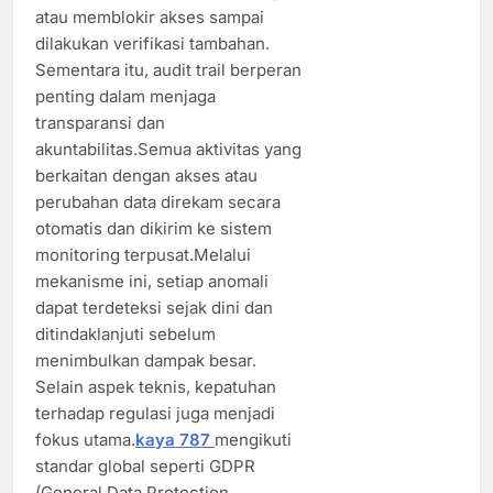
atau memblokir akses sampai
dilakukan verifikasi tambahan.
Sementara itu, audit trail berperan
penting dalam menjaga
transparansi dan
akuntabilitas.Semua aktivitas yang
berkaitan dengan akses atau
perubahan data direkam secara
otomatis dan dikirim ke sistem
monitoring terpusat.Melalui
mekanisme ini, setiap anomali
dapat terdeteksi sejak dini dan
ditindaklanjuti sebelum
menimbulkan dampak besar.
Selain aspek teknis, kepatuhan
terhadap regulasi juga menjadi
fokus utama.
kaya 787
mengikuti
standar global seperti GDPR
(General Data Protection