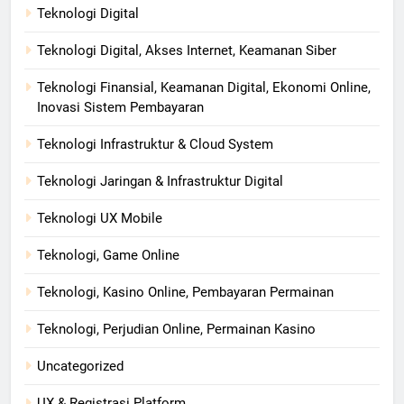
Teknologi Digital
Teknologi Digital, Akses Internet, Keamanan Siber
Teknologi Finansial, Keamanan Digital, Ekonomi Online,
Inovasi Sistem Pembayaran
Teknologi Infrastruktur & Cloud System
Teknologi Jaringan & Infrastruktur Digital
Teknologi UX Mobile
Teknologi, Game Online
Teknologi, Kasino Online, Pembayaran Permainan
Teknologi, Perjudian Online, Permainan Kasino
Uncategorized
UX & Registrasi Platform