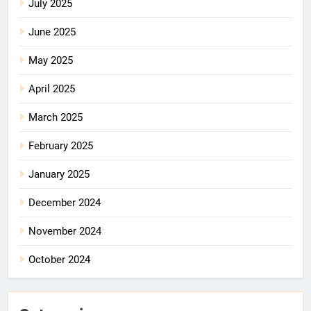
July 2025
June 2025
May 2025
April 2025
March 2025
February 2025
January 2025
December 2024
November 2024
October 2024