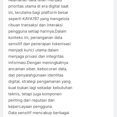
prioritas utama di era digital saat
ini, terutama bagi platform besar
seperti KAYA787 yang mengelola
ribuan transaksi dan interaksi
pengguna setiap harinya.Dalam
konteks ini, penanganan data
sensitif dan penerapan tokenisasi
menjadi kunci utama dalam
menjaga privasi dan integritas
informasi.Dengan meningkatnya
ancaman siber, kebocoran data,
dan penyalahgunaan identitas
digital, strategi pengamanan yang
kuat bukan lagi sekadar kebutuhan
teknis, tetapi juga komponen
penting dari reputasi dan
kepercayaan pengguna.
Data sensitif mencakup berbagai