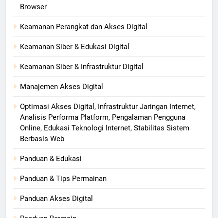
Browser
Keamanan Perangkat dan Akses Digital
Keamanan Siber & Edukasi Digital
Keamanan Siber & Infrastruktur Digital
Manajemen Akses Digital
Optimasi Akses Digital, Infrastruktur Jaringan Internet,
Analisis Performa Platform, Pengalaman Pengguna
Online, Edukasi Teknologi Internet, Stabilitas Sistem
Berbasis Web
Panduan & Edukasi
Panduan & Tips Permainan
Panduan Akses Digital