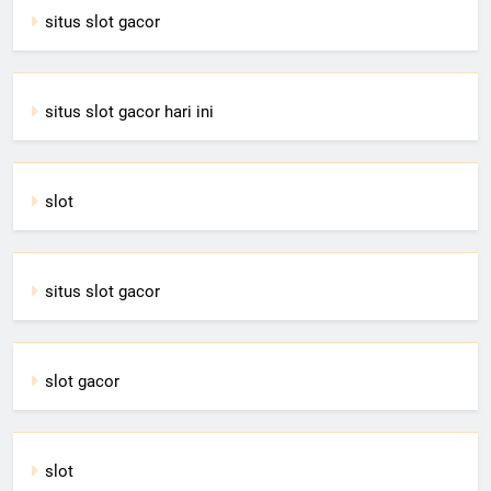
situs slot gacor
situs slot gacor hari ini
slot
situs slot gacor
slot gacor
slot