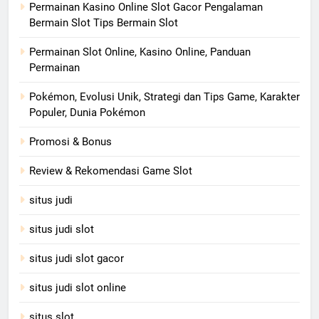
Permainan Kasino Online Slot Gacor Pengalaman
Bermain Slot Tips Bermain Slot
Permainan Slot Online, Kasino Online, Panduan
Permainan
Pokémon, Evolusi Unik, Strategi dan Tips Game, Karakter
Populer, Dunia Pokémon
Promosi & Bonus
Review & Rekomendasi Game Slot
situs judi
situs judi slot
situs judi slot gacor
situs judi slot online
situs slot