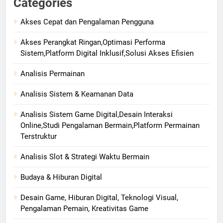
Categories
Akses Cepat dan Pengalaman Pengguna
Akses Perangkat Ringan,Optimasi Performa
Sistem,Platform Digital Inklusif,Solusi Akses Efisien
Analisis Permainan
Analisis Sistem & Keamanan Data
Analisis Sistem Game Digital,Desain Interaksi
Online,Studi Pengalaman Bermain,Platform Permainan
Terstruktur
Analisis Slot & Strategi Waktu Bermain
Budaya & Hiburan Digital
Desain Game, Hiburan Digital, Teknologi Visual,
Pengalaman Pemain, Kreativitas Game