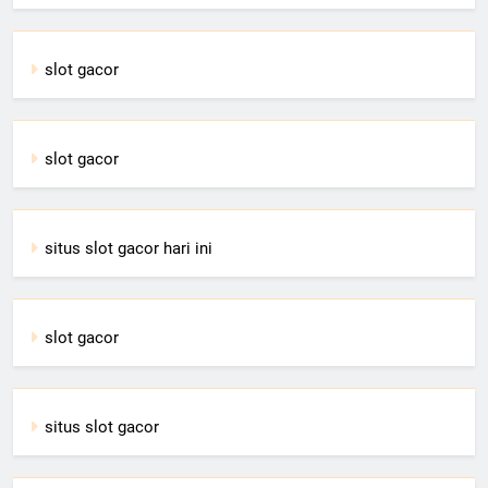
slot gacor
slot gacor
situs slot gacor hari ini
slot gacor
situs slot gacor