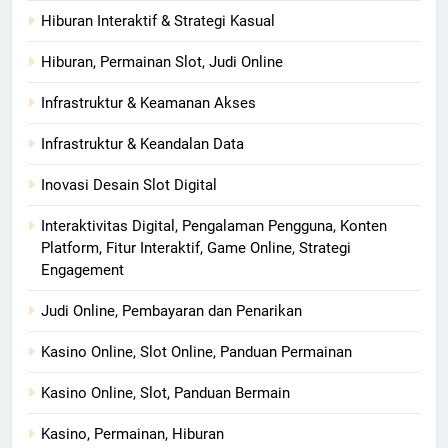
Hiburan Interaktif & Strategi Kasual
Hiburan, Permainan Slot, Judi Online
Infrastruktur & Keamanan Akses
Infrastruktur & Keandalan Data
Inovasi Desain Slot Digital
Interaktivitas Digital, Pengalaman Pengguna, Konten
Platform, Fitur Interaktif, Game Online, Strategi
Engagement
Judi Online, Pembayaran dan Penarikan
Kasino Online, Slot Online, Panduan Permainan
Kasino Online, Slot, Panduan Bermain
Kasino, Permainan, Hiburan