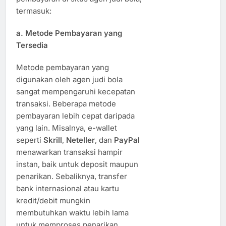
termasuk:
a.
Metode Pembayaran yang
Tersedia
Metode pembayaran yang
digunakan oleh agen judi bola
sangat mempengaruhi kecepatan
transaksi. Beberapa metode
pembayaran lebih cepat daripada
yang lain. Misalnya, e-wallet
seperti
Skrill
,
Neteller
, dan
PayPal
menawarkan transaksi hampir
instan, baik untuk deposit maupun
penarikan. Sebaliknya, transfer
bank internasional atau kartu
kredit/debit mungkin
membutuhkan waktu lebih lama
untuk memproses penarikan.