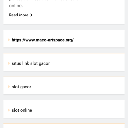
online.
Read More
https://www.macc-artspace.org/
situs link slot gacor
slot gacor
slot online