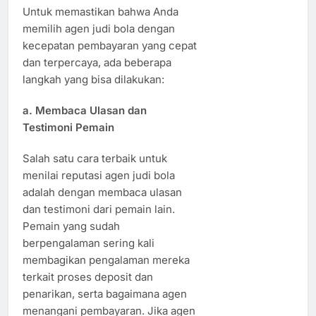
Untuk memastikan bahwa Anda
memilih agen judi bola dengan
kecepatan pembayaran yang cepat
dan terpercaya, ada beberapa
langkah yang bisa dilakukan:
a.
Membaca Ulasan dan
Testimoni Pemain
Salah satu cara terbaik untuk
menilai reputasi agen judi bola
adalah dengan membaca ulasan
dan testimoni dari pemain lain.
Pemain yang sudah
berpengalaman sering kali
membagikan pengalaman mereka
terkait proses deposit dan
penarikan, serta bagaimana agen
menangani pembayaran. Jika agen