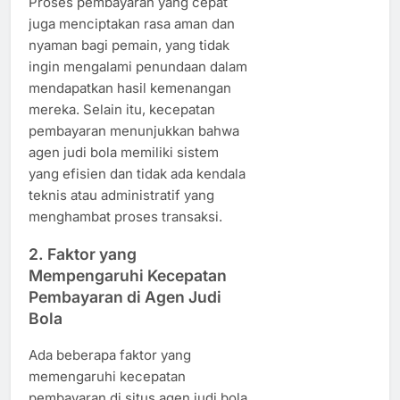
Proses pembayaran yang cepat
juga menciptakan rasa aman dan
nyaman bagi pemain, yang tidak
ingin mengalami penundaan dalam
mendapatkan hasil kemenangan
mereka. Selain itu, kecepatan
pembayaran menunjukkan bahwa
agen judi bola memiliki sistem
yang efisien dan tidak ada kendala
teknis atau administratif yang
menghambat proses transaksi.
2.
Faktor yang
Mempengaruhi Kecepatan
Pembayaran di Agen Judi
Bola
Ada beberapa faktor yang
memengaruhi kecepatan
pembayaran di situs agen judi bola,