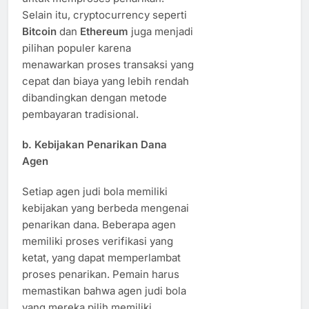
Selain itu, cryptocurrency seperti
Bitcoin
dan
Ethereum
juga menjadi
pilihan populer karena
menawarkan proses transaksi yang
cepat dan biaya yang lebih rendah
dibandingkan dengan metode
pembayaran tradisional.
b.
Kebijakan Penarikan Dana
Agen
Setiap agen judi bola memiliki
kebijakan yang berbeda mengenai
penarikan dana. Beberapa agen
memiliki proses verifikasi yang
ketat, yang dapat memperlambat
proses penarikan. Pemain harus
memastikan bahwa agen judi bola
yang mereka pilih memiliki