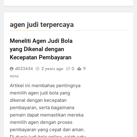
agen judi terpercaya
Meneliti Agen Judi Bola
yang Dikenal dengan
Kecepatan Pembayaran
d023454
2 years ago
0
9
mins
Artikel ini membahas pentingnya
memilih agen judi bola yang
dikenal dengan kecepatan
pembayaran, serta bagaimana
pemain dapat memastikan mereka
memilih agen dengan proses
pembayaran yang cepat dan aman.
Di dunia judi bola online, salah satu