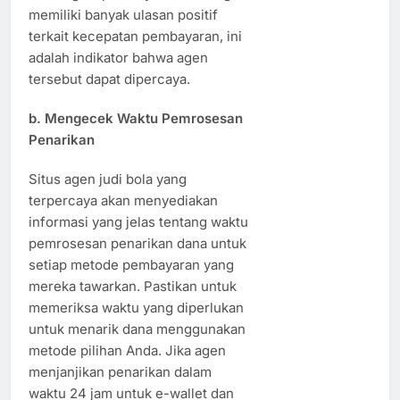
memiliki banyak ulasan positif
terkait kecepatan pembayaran, ini
adalah indikator bahwa agen
tersebut dapat dipercaya.
b.
Mengecek Waktu Pemrosesan
Penarikan
Situs agen judi bola yang
terpercaya akan menyediakan
informasi yang jelas tentang waktu
pemrosesan penarikan dana untuk
setiap metode pembayaran yang
mereka tawarkan. Pastikan untuk
memeriksa waktu yang diperlukan
untuk menarik dana menggunakan
metode pilihan Anda. Jika agen
menjanjikan penarikan dalam
waktu 24 jam untuk e-wallet dan