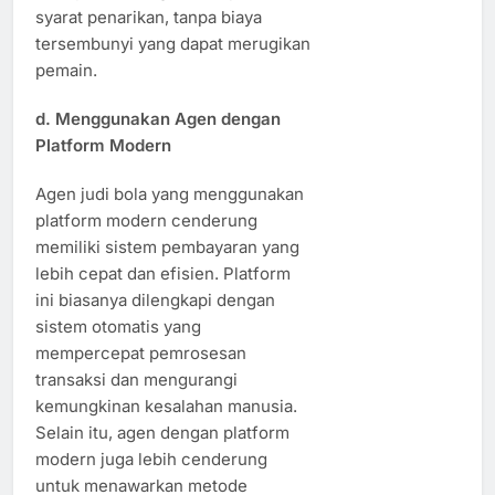
syarat penarikan, tanpa biaya
tersembunyi yang dapat merugikan
pemain.
d.
Menggunakan Agen dengan
Platform Modern
Agen judi bola yang menggunakan
platform modern cenderung
memiliki sistem pembayaran yang
lebih cepat dan efisien. Platform
ini biasanya dilengkapi dengan
sistem otomatis yang
mempercepat pemrosesan
transaksi dan mengurangi
kemungkinan kesalahan manusia.
Selain itu, agen dengan platform
modern juga lebih cenderung
untuk menawarkan metode