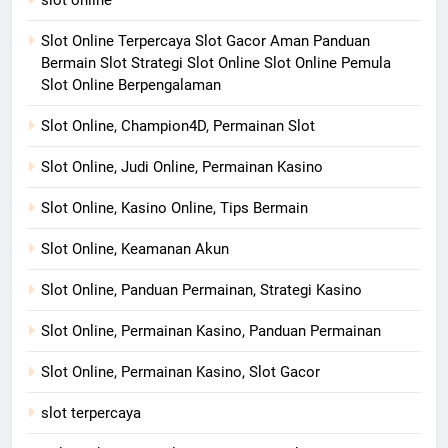
Slot Online Terpercaya Slot Gacor Aman Panduan
Bermain Slot Strategi Slot Online Slot Online Pemula
Slot Online Berpengalaman
Slot Online, Champion4D, Permainan Slot
Slot Online, Judi Online, Permainan Kasino
Slot Online, Kasino Online, Tips Bermain
Slot Online, Keamanan Akun
Slot Online, Panduan Permainan, Strategi Kasino
Slot Online, Permainan Kasino, Panduan Permainan
Slot Online, Permainan Kasino, Slot Gacor
slot terpercaya