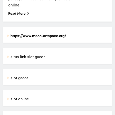
online.
Read More
https://www.macc-artspace.org/
situs link slot gacor
slot gacor
slot online