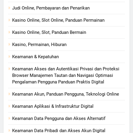
Judi Online, Pembayaran dan Penarikan
Kasino Online, Slot Online, Panduan Permainan
Kasino Online, Slot, Panduan Bermain
Kasino, Permainan, Hiburan
Keamanan & Kepatuhan
Keamanan Akses dan Autentikasi Privasi dan Proteksi
Browser Manajemen Tautan dan Navigasi Optimasi
Pengalaman Pengguna Panduan Praktis Digital
Keamanan Akun, Panduan Pengguna, Teknologi Online
Keamanan Aplikasi & Infrastruktur Digital
Keamanan Data Pengguna dan Akses Alternatif
Keamanan Data Pribadi dan Akses Akun Digital