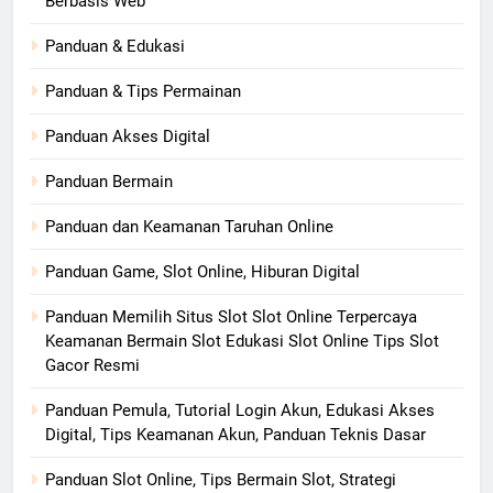
Berbasis Web
Panduan & Edukasi
Panduan & Tips Permainan
Panduan Akses Digital
Panduan Bermain
Panduan dan Keamanan Taruhan Online
Panduan Game, Slot Online, Hiburan Digital
Panduan Memilih Situs Slot Slot Online Terpercaya
Keamanan Bermain Slot Edukasi Slot Online Tips Slot
Gacor Resmi
Panduan Pemula, Tutorial Login Akun, Edukasi Akses
Digital, Tips Keamanan Akun, Panduan Teknis Dasar
Panduan Slot Online, Tips Bermain Slot, Strategi