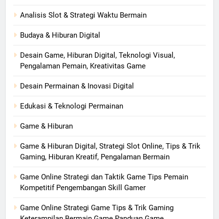
Analisis Slot & Strategi Waktu Bermain
Budaya & Hiburan Digital
Desain Game, Hiburan Digital, Teknologi Visual,
Pengalaman Pemain, Kreativitas Game
Desain Permainan & Inovasi Digital
Edukasi & Teknologi Permainan
Game & Hiburan
Game & Hiburan Digital, Strategi Slot Online, Tips & Trik
Gaming, Hiburan Kreatif, Pengalaman Bermain
Game Online Strategi dan Taktik Game Tips Pemain
Kompetitif Pengembangan Skill Gamer
Game Online Strategi Game Tips & Trik Gaming
Keterampilan Bermain Game Panduan Game