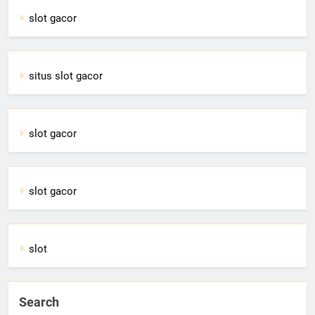
slot gacor
situs slot gacor
slot gacor
slot gacor
slot
Search