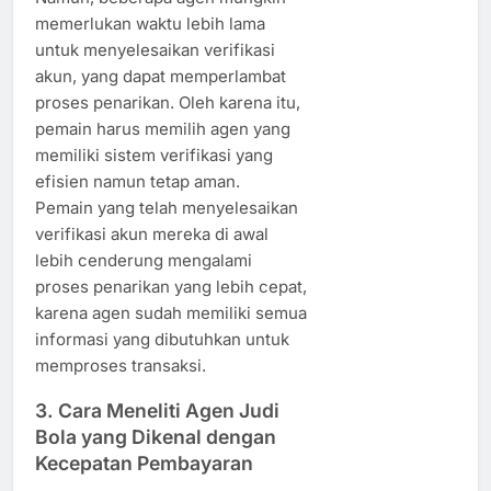
memerlukan waktu lebih lama
untuk menyelesaikan verifikasi
akun, yang dapat memperlambat
proses penarikan. Oleh karena itu,
pemain harus memilih agen yang
memiliki sistem verifikasi yang
efisien namun tetap aman.
Pemain yang telah menyelesaikan
verifikasi akun mereka di awal
lebih cenderung mengalami
proses penarikan yang lebih cepat,
karena agen sudah memiliki semua
informasi yang dibutuhkan untuk
memproses transaksi.
3.
Cara Meneliti Agen Judi
Bola yang Dikenal dengan
Kecepatan Pembayaran