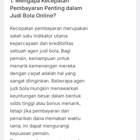
1.
Mengapa Kecepatan
Pembayaran Penting dalam
Judi Bola Online?
Kecepatan pembayaran merupakan
salah satu indikator utama
kepercayaan dan kredibilitas
sebuah agen judi bola. Bagi
pemain, kemampuan untuk
menarik kemenangan mereka
dengan cepat adalah hal yang
sangat diinginkan. Beberapa agen
judi bola mungkin menawarkan
keuntungan besar dalam bentuk
odds tinggi atau bonus menarik,
tetapi jika pembayaran dan
penarikan dana memakan waktu
lama, ini dapat mengurangi
kepuasan pemain.