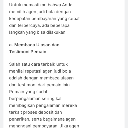
Untuk memastikan bahwa Anda
memilih agen judi bola dengan
kecepatan pembayaran yang cepat
dan terpercaya, ada beberapa
langkah yang bisa dilakukan:
a.
Membaca Ulasan dan
Testimoni Pemain
Salah satu cara terbaik untuk
menilai reputasi agen judi bola
adalah dengan membaca ulasan
dan testimoni dari pemain lain.
Pemain yang sudah
berpengalaman sering kali
membagikan pengalaman mereka
terkait proses deposit dan
penarikan, serta bagaimana agen
menangani pembayaran. Jika agen