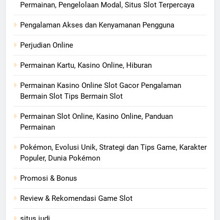
Permainan, Pengelolaan Modal, Situs Slot Terpercaya
Pengalaman Akses dan Kenyamanan Pengguna
Perjudian Online
Permainan Kartu, Kasino Online, Hiburan
Permainan Kasino Online Slot Gacor Pengalaman
Bermain Slot Tips Bermain Slot
Permainan Slot Online, Kasino Online, Panduan
Permainan
Pokémon, Evolusi Unik, Strategi dan Tips Game, Karakter
Populer, Dunia Pokémon
Promosi & Bonus
Review & Rekomendasi Game Slot
situs judi