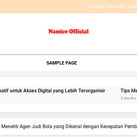
Lebah4D Alternatif untu
Tips Mengamankan P
LAE138 Login dan Pe
ice Official
Slot Lebah4D untuk Peng
icial Menyediakan Koleksi Fashion Berkualitas Dengan Desain
Lebah4D Alternatif untu
SAMPLE PAGE
Tips Mengamankan P
LAE138 Login dan Pe
ses Digital yang Lebih Terorganisir
Tips Mengamankan 
3 Months Ago
Meneliti Agen Judi Bola yang Dikenal dengan Kecepatan Pem