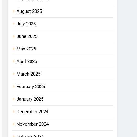
August 2025
July 2025
June 2025
May 2025
April 2025
March 2025
February 2025
January 2025
December 2024
November 2024
October 2024