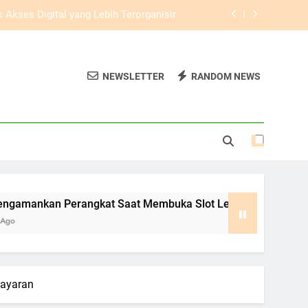
k Akses Digital yang Lebih Terorganisir
erangkat Saat Membuka Slot Lebah4D
ntingnya Melindungi Informasi Pribadi
NEWSLETTER
RANDOM NEWS
guna yang Mengutamakan Akses Cepat
 Terbaru Dan Elegan.
k Akses Digital yang Lebih Terorganisir
erangkat Saat Membuka Slot Lebah4D
ntingnya Melindungi Informasi Pribadi
Perangkat Saat Membuka Slot Lebah4D
LAE138 Login d
3 Months Ago
bayaran