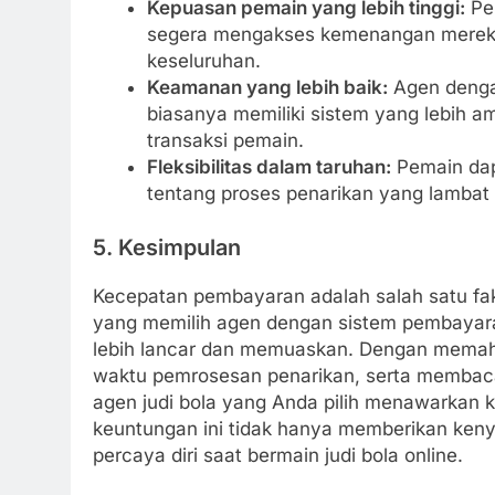
Kepuasan pemain yang lebih tinggi:
Pem
segera mengakses kemenangan mereka
keseluruhan.
Keamanan yang lebih baik:
Agen denga
biasanya memiliki sistem yang lebih a
transaksi pemain.
Fleksibilitas dalam taruhan:
Pemain dap
tentang proses penarikan yang lambat
5.
Kesimpulan
Kecepatan pembayaran adalah salah satu fakt
yang memilih agen dengan sistem pembayar
lebih lancar dan memuaskan. Dengan memah
waktu pemrosesan penarikan, serta membac
agen judi bola yang Anda pilih menawarkan
keuntungan ini tidak hanya memberikan ken
percaya diri saat bermain judi bola online.