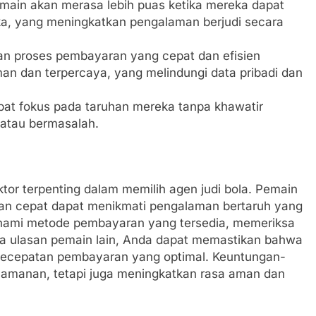
ain akan merasa lebih puas ketika mereka dapat
, yang meningkatkan pengalaman berjudi secara
n proses pembayaran yang cepat dan efisien
man dan terpercaya, yang melindungi data pribadi dan
at fokus pada taruhan mereka tanpa khawatir
 atau bermasalah.
or terpenting dalam memilih agen judi bola. Pemain
an cepat dapat menikmati pengalaman bertaruh yang
ami metode pembayaran yang tersedia, memeriksa
a ulasan pemain lain, Anda dapat memastikan bahwa
 kecepatan pembayaran yang optimal. Keuntungan-
yamanan, tetapi juga meningkatkan rasa aman dan