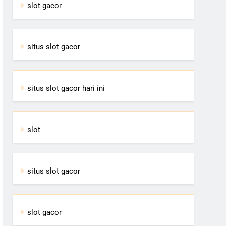
slot gacor
situs slot gacor
situs slot gacor hari ini
slot
situs slot gacor
slot gacor