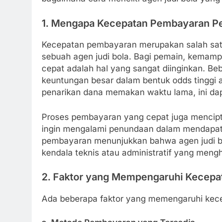
1.
Mengapa Kecepatan Pembayaran Pen
Kecepatan pembayaran merupakan salah satu 
sebuah agen judi bola. Bagi pemain, kema
cepat adalah hal yang sangat diinginkan. B
keuntungan besar dalam bentuk odds tinggi 
penarikan dana memakan waktu lama, ini da
Proses pembayaran yang cepat juga mencipt
ingin mengalami penundaan dalam mendapatk
pembayaran menunjukkan bahwa agen judi bol
kendala teknis atau administratif yang meng
2.
Faktor yang Mempengaruhi Kecepat
Ada beberapa faktor yang memengaruhi kecep