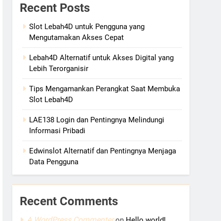
Recent Posts
Slot Lebah4D untuk Pengguna yang
Mengutamakan Akses Cepat
Lebah4D Alternatif untuk Akses Digital yang
Lebih Terorganisir
Tips Mengamankan Perangkat Saat Membuka
Slot Lebah4D
LAE138 Login dan Pentingnya Melindungi
Informasi Pribadi
Edwinslot Alternatif dan Pentingnya Menjaga
Data Pengguna
Recent Comments
A WordPress Commenter
on
Hello world!