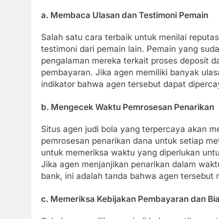
a.
Membaca Ulasan dan Testimoni Pemain
Salah satu cara terbaik untuk menilai reput
testimoni dari pemain lain. Pemain yang su
pengalaman mereka terkait proses deposit 
pembayaran. Jika agen memiliki banyak ulasa
indikator bahwa agen tersebut dapat diperca
b.
Mengecek Waktu Pemrosesan Penarikan
Situs agen judi bola yang terpercaya akan m
pemrosesan penarikan dana untuk setiap m
untuk memeriksa waktu yang diperlukan unt
Jika agen menjanjikan penarikan dalam waktu
bank, ini adalah tanda bahwa agen tersebut 
c.
Memeriksa Kebijakan Pembayaran dan Bia